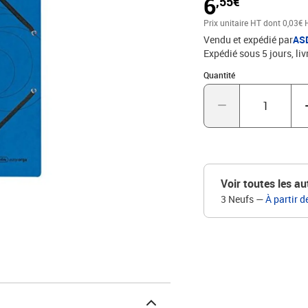
6
,55€
Prix unitaire HT
dont 0,03€ 
Vendu et expédié par
AS
Expédié sous 5 jours
liv
Quantité : 1
Quantité
Voir toutes les au
3 Neufs
—
À partir d