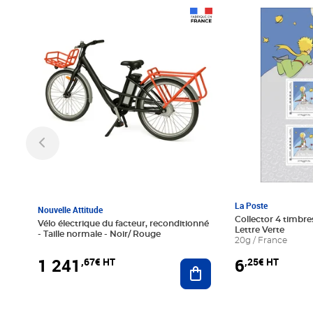
Prix 1 241,67€ HT
Prix 6,25€ HT
La Poste
Nouvelle Attitude
Collector 4 timbres
Vélo électrique du facteur, reconditionné
Lettre Verte
- Taille normale - Noir/ Rouge
20g / France
1 241
6
,67€ HT
,25€ HT
Ajouter au panier