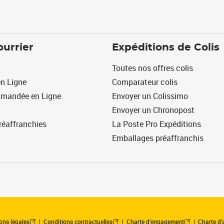
ourrier
Expéditions de Colis
Toutes nos offres colis
n Ligne
Comparateur colis
mmandée en Ligne
Envoyer un Colissimo
Envoyer un Chronopost
réaffranchies
La Poste Pro Expéditions
Emballages préaffranchis
ons légales
Conditions contractuelles
Charte d’engagement
Charte d'a