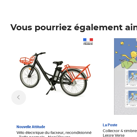
Vous pourriez également ai
Prix 1 241,67€ HT
Prix 6,25€ HT
La Poste
Nouvelle Attitude
Collector 4 timbres
Vélo électrique du facteur, reconditionné
Lettre Verte