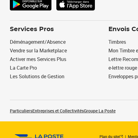
Services Pros
Envois C
Déménagement/Absence
Timbres
Vendre sur la Marketplace
Mon Timbre e
Activer mes Services Plus
Lettre Reco
La Carte Pro
e-lettre rouge
Les Solutions de Gestion
Enveloppes p
Particuliers
Entreprises et Collectivités
Groupe La Poste
Plan du site
Menti