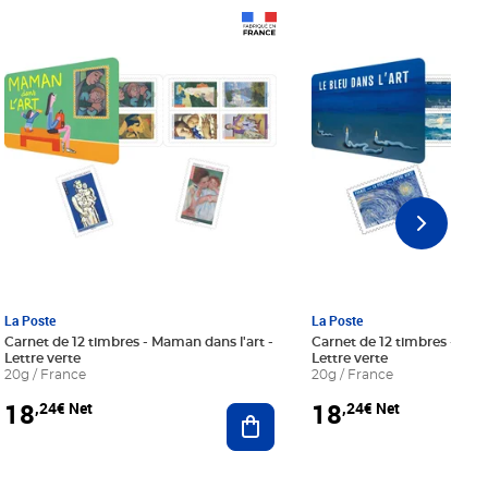
Prix 18,24€ Net
Prix 18,24€ Net
La Poste
La Poste
Carnet de 12 timbres - Maman dans l'art -
Carnet de 12 timbres - Le bl
Lettre verte
Lettre verte
20g / France
20g / France
18
18
,24€ Net
,24€ Net
r au panier
Ajouter au panier