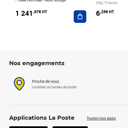
- Taille normale - Noir/ Rouge
20g / France
1 241
6
,67€ HT
,25€ HT
Ajouter au panier
Nos engagements
Proche de vous
Localiser un bureau de poste
Applications La Poste
Toutes nos apps