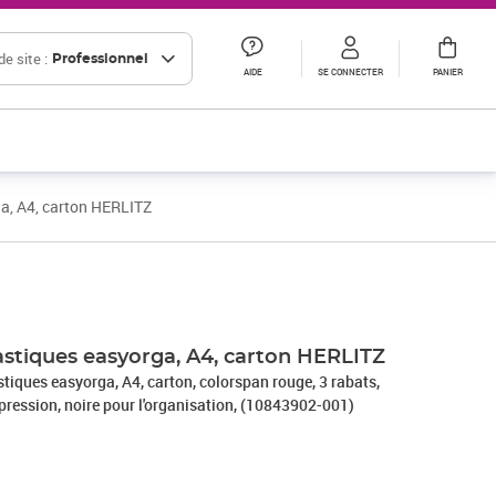
e site :
Professionnel
AIDE
SE CONNECTER
PANIER
a, A4, carton HERLITZ
Prix 6,59€ HT
Prix 3,23€ HT
Prix 10,00€ HT
astiques easyorga, A4, carton HERLITZ
stiques easyorga, A4, carton, colorspan rouge, 3 rabats,
pression, noire pour l'organisation, (10843902-001)