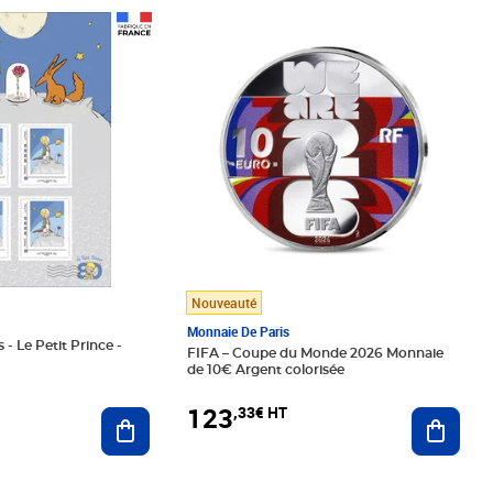
Prix 123,33€ HT
Nouveauté
Monnaie De Paris
 - Le Petit Prince -
FIFA – Coupe du Monde 2026 Monnaie
de 10€ Argent colorisée
123
,33€ HT
Ajoute
Ajouter au panier