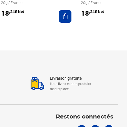
20g / France
20g / France
18
18
,24€ Net
,24€ Net
r au panier
Ajouter au panier
Livraison gratuite
Hors livres et hors produits
marketplace
Linkedin
Facebook
Youtube
Restons connectés