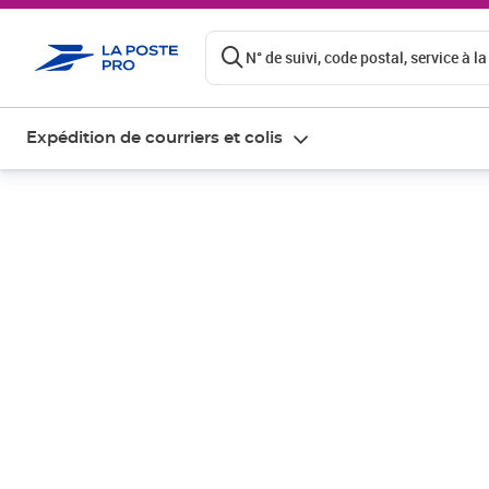
ontenu de la page
N° de suivi, code postal, service à la
Expédition de courriers et colis