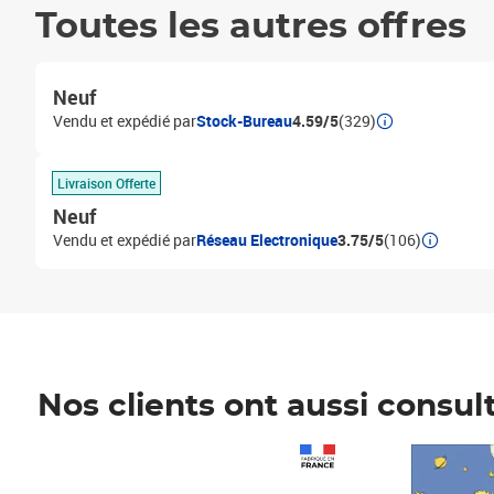
Toutes les autres offres
Neuf
Vendu et expédié par
Stock-Bureau
4.59/5
(329)
Livraison Offerte
Neuf
Vendu et expédié par
Réseau Electronique
3.75/5
(106)
Nos clients ont aussi consul
Prix 1 241,67€ HT
Prix 6,25€ HT