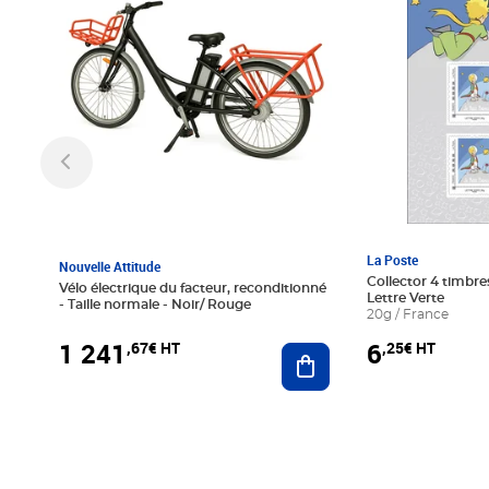
La Poste
Nouvelle Attitude
Collector 4 timbres
Vélo électrique du facteur, reconditionné
Lettre Verte
- Taille normale - Noir/ Rouge
20g / France
1 241
6
,67€ HT
,25€ HT
Ajouter au panier