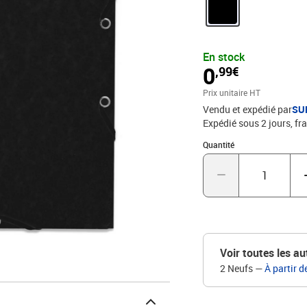
En stock
0
,99€
Prix unitaire HT
Vendu et expédié par
SU
Expédié sous 2 jours, fra
Quantité : 1
Quantité
Voir toutes les au
2 Neufs
—
À partir d