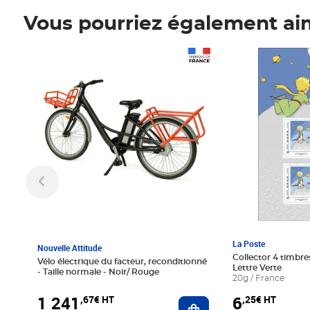
Vous pourriez également ai
Prix 1 241,67€ HT
Prix 6,25€ HT
La Poste
Nouvelle Attitude
Collector 4 timbres
Vélo électrique du facteur, reconditionné
Lettre Verte
- Taille normale - Noir/ Rouge
20g / France
1 241
6
,67€ HT
,25€ HT
Ajouter au panier