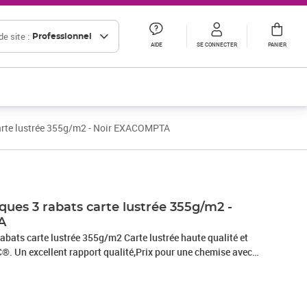
e site :
Professionnel
AIDE
SE CONNECTER
PANIER
carte lustrée 355g/m2 - Noir EXACOMPTA
Prix 2,13€ HT
Prix 10,00€ HT
ques 3 rabats carte lustrée 355g/m2 -
A
abats carte lustrée 355g/m2 Carte lustrée haute qualité et
C®. Un excellent rapport qualité,Prix pour une chemise avec
s en lot de 10. Fabrication 100% Française, matière comme
nes Exacompta-Clairefontaine.