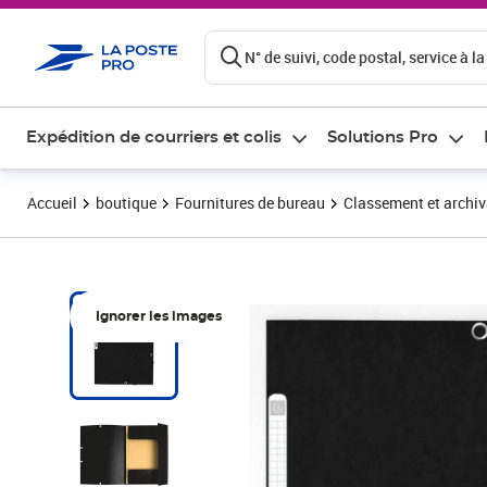
ontenu de la page
N° de suivi, code postal, service à la
Expédition de courriers et colis
Solutions Pro
Accueil
boutique
Fournitures de bureau
Classement et archi
Ignorer les images