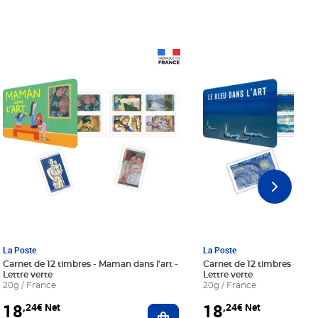
Prix 18,24€ Net
Prix 18,24€ Net
La Poste
La Poste
Carnet de 12 timbres - Maman dans l'art -
Carnet de 12 timbres - Le bl
Lettre verte
Lettre verte
20g / France
20g / France
18
18
,24€ Net
,24€ Net
r au panier
Ajouter au panier