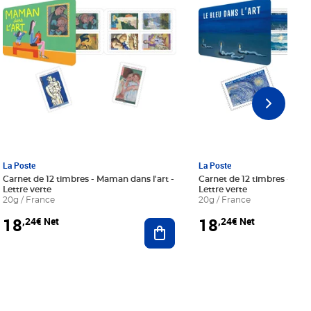
La Poste
La Poste
Carnet de 12 timbres - Maman dans l'art -
Carnet de 12 timbres - Le bl
Lettre verte
Lettre verte
20g / France
20g / France
18
18
,24€ Net
,24€ Net
r au panier
Ajouter au panier