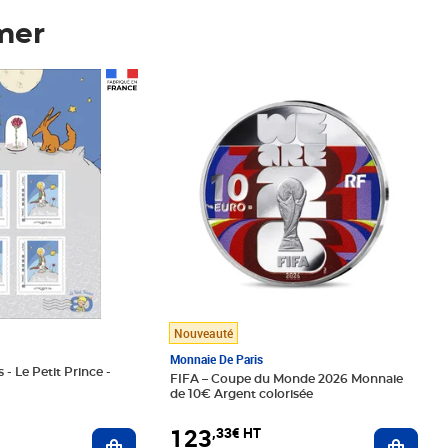
mer
Prix 123,33€ HT
Nouveauté
Monnaie De Paris
 - Le Petit Prince -
FIFA – Coupe du Monde 2026 Monnaie
de 10€ Argent colorisée
123
,33€ HT
Ajoute
Ajouter au panier