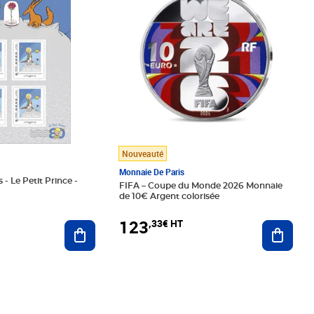
Nouveauté
Monnaie De Paris
 - Le Petit Prince -
FIFA – Coupe du Monde 2026 Monnaie
de 10€ Argent colorisée
123
,33€ HT
Ajoute
Ajouter au panier