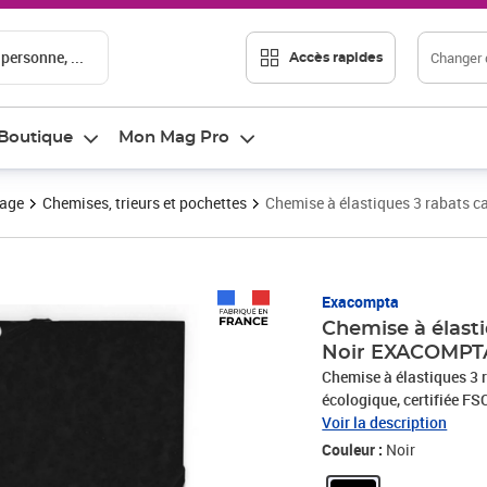
 personne, ...
Changer d
Accès rapides
Boutique
Mon Mag Pro
vage
Chemises, trieurs et pochettes
Chemise à élastiques 3 rabats 
Prix 0,99€
Exacompta
Chemise à élasti
Noir EXACOMPT
Chemise à élastiques 3 r
écologique, certifiée FS
étiquette de dos. Filmé
Voir la description
façonnage dans les usi
Couleur :
Noir