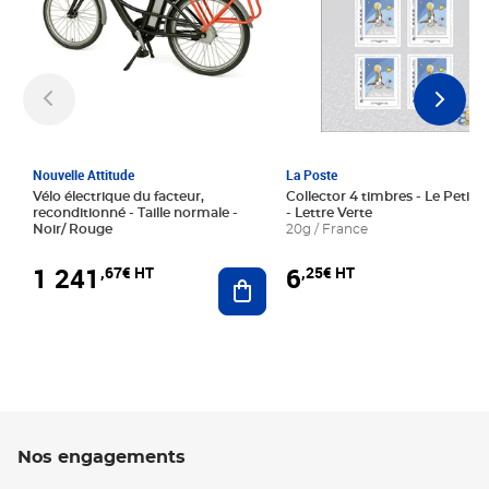
Nouvelle Attitude
La Poste
Vélo électrique du facteur,
Collector 4 timbres - Le Petit P
reconditionné - Taille normale -
- Lettre Verte
Noir/ Rouge
20g / France
1 241
6
,67€ HT
,25€ HT
Ajouter au panier
Nos engagements