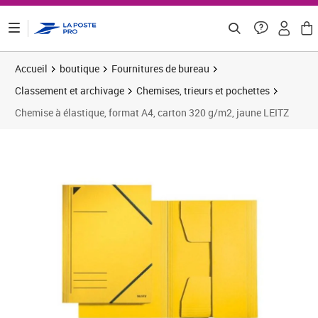
ontenu de la page
Accueil
boutique
Fournitures de bureau
Classement et archivage
Chemises, trieurs et pochettes
Chemise à élastique, format A4, carton 320 g/m2, jaune LEITZ
Prix 4,56€
Prix 9
Prix 1