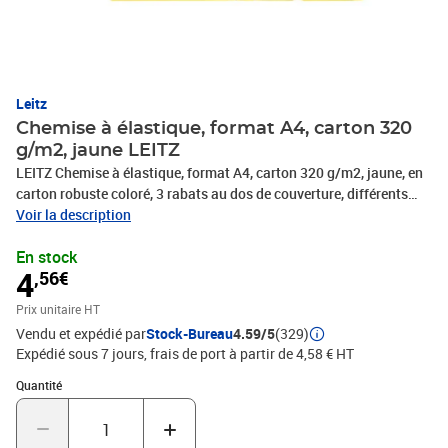
Leitz
Chemise à élastique, format A4, carton 320
g/m2, jaune LEITZ
LEITZ Chemise à élastique, format A4, carton 320 g/m2, jaune, en
carton robuste coloré, 3 rabats au dos de couverture, différents
plis sur les rabats, avec fermeture élastique, capacité: 250 feuilles,
Voir la description
dimensions: (L)242 x (l) 318 mm, (3981-00-35)
En stock
4
,56€
Prix unitaire HT
Vendu et expédié par
Stock-Bureau
4.59/5
(329)
Expédié sous 7 jours, frais de port à partir de 4,58 € HT
Quantité : 1
Quantité