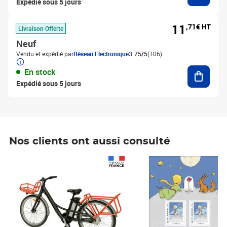
Expédié sous 5 jours
11
,71€ HT
Livraison Offerte
Neuf
Vendu et expédié par
Réseau Electronique
3.75/5
(106)
Ajouter
En stock
Expédié sous 5 jours
Nos clients ont aussi consulté
Prix 1 241,67€ HT
Prix 6,25€ HT