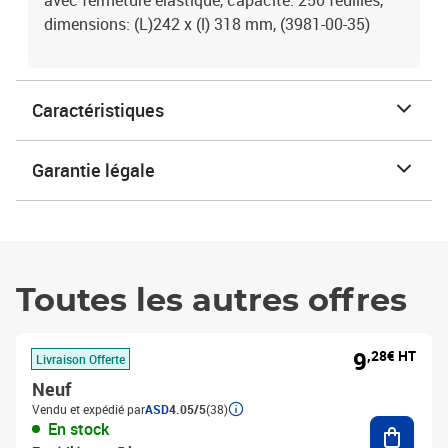
avec fermeture élastique, capacité: 250 feuilles,
dimensions: (L)242 x (l) 318 mm, (3981-00-35)
Caractéristiques
Garantie légale
Toutes les autres offres
9
,28€ HT
Livraison Offerte
Neuf
Vendu et expédié par
ASD
4.05/5
(38)
Ajouter
En stock