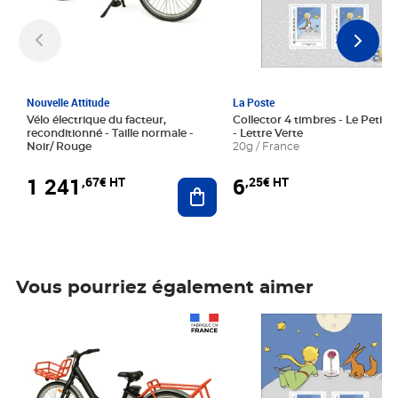
Nouvelle Attitude
La Poste
Vélo électrique du facteur,
Collector 4 timbres - Le Petit P
reconditionné - Taille normale -
- Lettre Verte
Noir/ Rouge
20g / France
1 241
6
,67€ HT
,25€ HT
Ajouter au panier
Vous pourriez également aimer
Prix 1 241,67€ HT
Prix 6,25€ HT