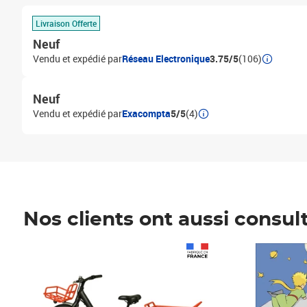
Livraison Offerte
Neuf
Vendu et expédié par
Réseau Electronique
3.75/5
(106)
Neuf
Vendu et expédié par
Exacompta
5/5
(4)
Nos clients ont aussi consul
Prix 1 241,67€ HT
Prix 6,25€ HT