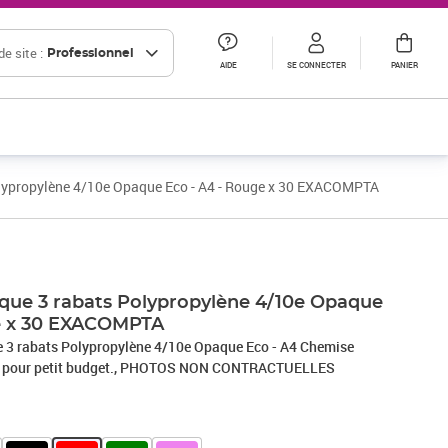
e site :
Professionnel
AIDE
SE CONNECTER
PANIER
olypropylène 4/10e Opaque Eco - A4 - Rouge x 30 EXACOMPTA
Prix 54,96€ HT
Prix 64,80€ HT
ique 3 rabats Polypropylène 4/10e Opaque
ge x 30 EXACOMPTA
e 3 rabats Polypropylène 4/10e Opaque Eco - A4 Chemise
ne pour petit budget., PHOTOS NON CONTRACTUELLES