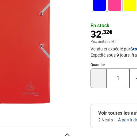
En stock
32
,32€
Prix unitaire HT
Vendu et expédié par
St
Expédié sous 9 jours, fra
Quantité : 1
Quantité
Voir toutes les au
2 Neufs
—
À partir d