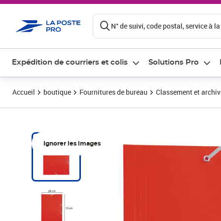
ontenu de la page
N° de suivi, code postal, service à la
Expédition de courriers et colis
Solutions Pro
Accueil
boutique
Fournitures de bureau
Classement et archi
Ignorer les images