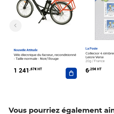
La Poste
Nouvelle Attitude
Collector 4 timbres
Vélo électrique du facteur, reconditionné
Lettre Verte
- Taille normale - Noir/ Rouge
20g / France
1 241
6
,67€ HT
,25€ HT
Ajouter au panier
Vous pourriez également ai