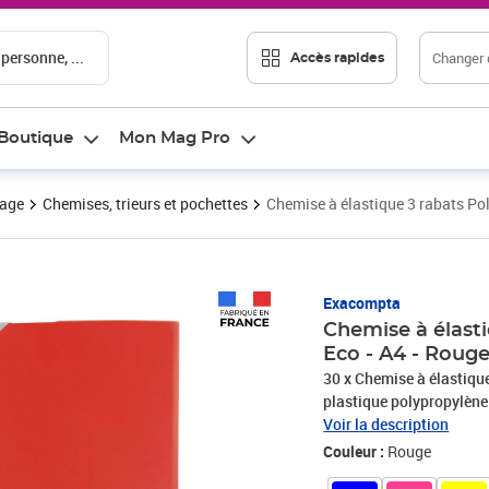
 personne, ...
Changer d
Accès rapides
Boutique
Mon Mag Pro
vage
Chemises, trieurs et pochettes
Chemise à élastique 3 rabats P
Prix 32,32€
Exacompta
Chemise à élast
Eco - A4 - Rou
30 x Chemise à élastiqu
plastique polypropylè
Voir la description
Couleur :
Rouge