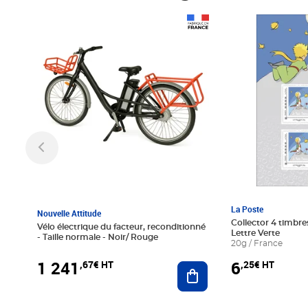
Prix 1 241,67€ HT
Prix 6,25€ HT
La Poste
Nouvelle Attitude
Collector 4 timbres
Vélo électrique du facteur, reconditionné
Lettre Verte
- Taille normale - Noir/ Rouge
20g / France
1 241
6
,67€ HT
,25€ HT
Ajouter au panier