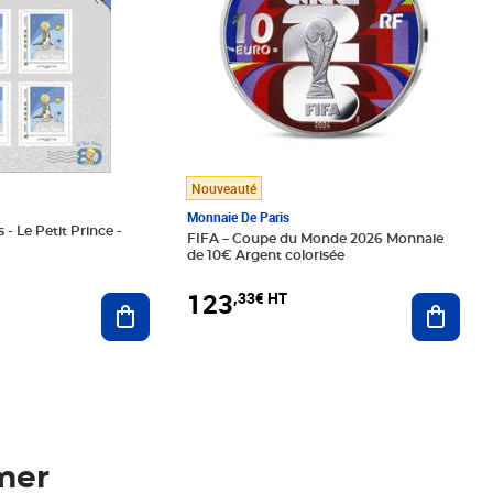
Nouveauté
Monnaie De Paris
 - Le Petit Prince -
FIFA – Coupe du Monde 2026 Monnaie
de 10€ Argent colorisée
123
,33€ HT
Ajoute
Ajouter au panier
mer