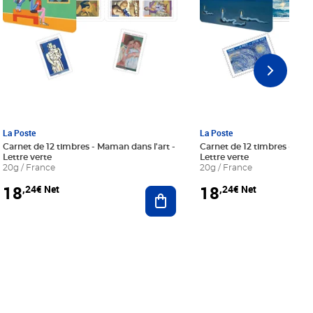
La Poste
La Poste
Carnet de 12 timbres - Maman dans l'art -
Carnet de 12 timbres - Le bl
Lettre verte
Lettre verte
20g / France
20g / France
18
18
,24€ Net
,24€ Net
r au panier
Ajouter au panier