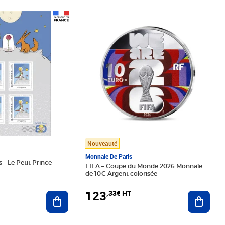
Prix 123,33€ HT
Nouveauté
Monnaie De Paris
 - Le Petit Prince -
FIFA – Coupe du Monde 2026 Monnaie
de 10€ Argent colorisée
123
,33€ HT
Ajoute
Ajouter au panier