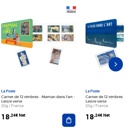
Prix 18,24€ Net
Prix 18,24€ Net
La Poste
La Poste
Carnet de 12 timbres - Maman dans l'art -
Carnet de 12 timbres - Le bl
Lettre verte
Lettre verte
20g / France
20g / France
18
18
,24€ Net
,24€ Net
r au panier
Ajouter au panier