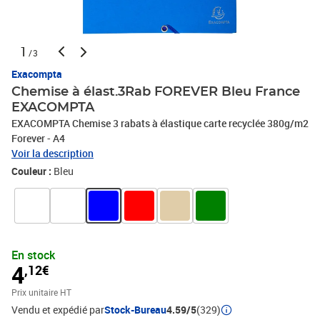
1
/3
Exacompta
Chemise à élast.3Rab FOREVER Bleu France
EXACOMPTA
EXACOMPTA Chemise 3 rabats à élastique carte recyclée 380g/m2
Forever - A4
Voir la description
Couleur :
Bleu
En stock
4
,12€
Prix unitaire HT
Vendu et expédié par
Stock-Bureau
4.59/5
(329)