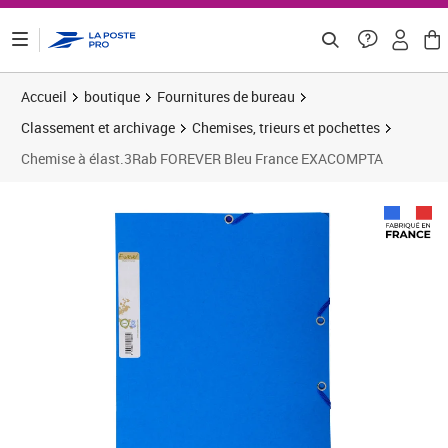
ontenu de la page
Accueil
boutique
Fournitures de bureau
Classement et archivage
Chemises, trieurs et pochettes
Chemise à élast.3Rab FOREVER Bleu France EXACOMPTA
Prix 4,12€
Prix 1
Prix b
Prix 1