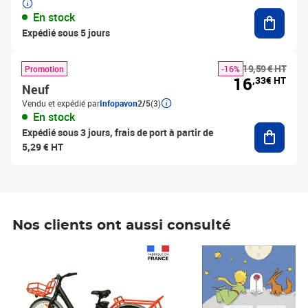
Ajouter
En stock
Expédié sous 5 jours
19,59 € HT
Promotion
-16%
16
,33€ HT
Neuf
Vendu et expédié par
Infopavon
2/5
(3)
En stock
Ajouter
Expédié sous 3 jours, frais de port à partir de
5,29 € HT
Nos clients ont aussi consulté
Prix 1 241,67€ HT
Prix 6,25€ HT