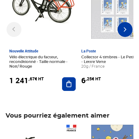
Nouvelle Attitude
La Poste
Vélo électrique du facteur,
Collector 4 timbres - Le Petit P
reconditionné - Taille normale -
- Lettre Verte
Noir/ Rouge
20g / France
1 241
6
,67€ HT
,25€ HT
Ajouter au panier
Vous pourriez également aimer
Prix 1 241,67€ HT
Prix 6,25€ HT