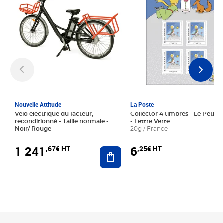
Nouvelle Attitude
La Poste
Vélo électrique du facteur,
Collector 4 timbres - Le Petit P
reconditionné - Taille normale -
- Lettre Verte
Noir/ Rouge
20g / France
1 241
6
,67€ HT
,25€ HT
Ajouter au panier