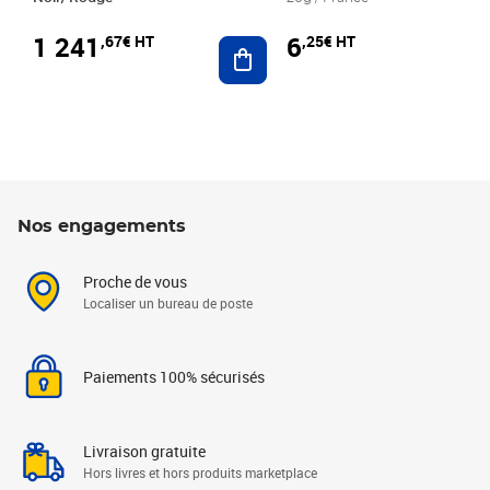
1 241
6
,67€ HT
,25€ HT
Ajouter au panier
Nos engagements
Proche de vous
Localiser un bureau de poste
Paiements 100% sécurisés
Livraison gratuite
Hors livres et hors produits marketplace