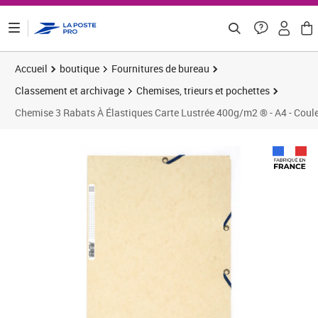
ontenu de la page
Accueil
boutique
Fournitures de bureau
Classement et archivage
Chemises, trieurs et pochettes
Chemise 3 Rabats À Élastiques Carte Lustrée 400g/m2 ® - A4 - Coule
Prix 43,36€
Prix 6
Prix 6
Prix 7