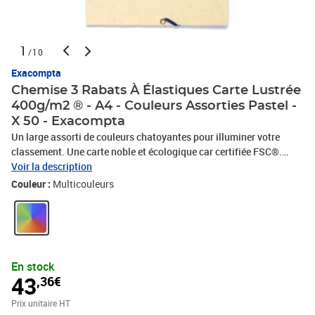
1
/10
Exacompta
Chemise 3 Rabats À Élastiques Carte Lustrée
400g/m2 ® - A4 - Couleurs Assorties Pastel -
X 50 - Exacompta
Un large assorti de couleurs chatoyantes pour illuminer votre
classement. Une carte noble et écologique car certifiée FSC®.
Etiquette de dos pour identifier les dossiers. Lot de 10 assortis.
Voir la description
Couleur :
Multicouleurs
En stock
43
,36€
Prix unitaire HT