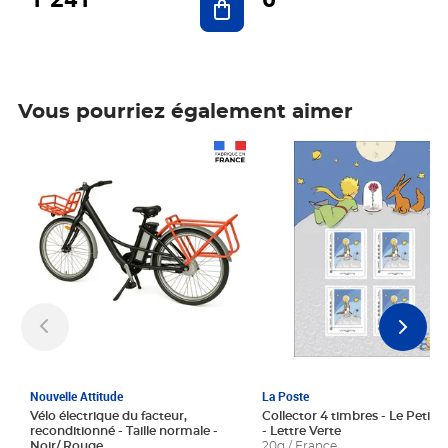
Vous pourriez également aimer
Prix 1 241,67€ HT
Prix 6,25€ HT
Nouvelle Attitude
La Poste
Vélo électrique du facteur,
Collector 4 timbres - Le Petit P
reconditionné - Taille normale -
- Lettre Verte
Noir/ Rouge
20g / France