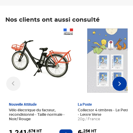
Nos clients ont aussi consulté
Prix 1 241,67€ HT
Prix 6,25€ HT
Nouvelle Attitude
La Poste
Vélo électrique du facteur,
Collector 4 timbres - Le Petit P
reconditionné - Taille normale -
- Lettre Verte
Noir/ Rouge
20g / France
1 241
6
,67€ HT
,25€ HT
Ajouter au panier