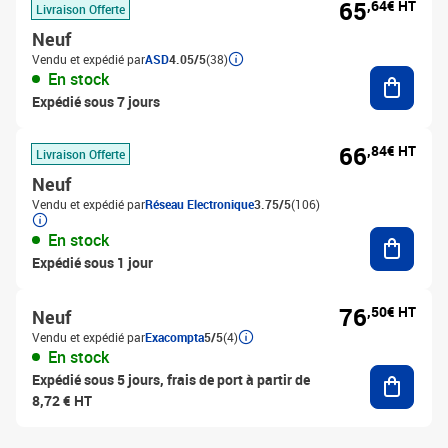
65
,64€ HT
Livraison Offerte
Neuf
Vendu et expédié par
ASD
4.05/5
(38)
Ajouter
En stock
Expédié sous 7 jours
66
,84€ HT
Livraison Offerte
Neuf
Vendu et expédié par
Réseau Electronique
3.75/5
(106)
Ajouter
En stock
Expédié sous 1 jour
76
,50€ HT
Neuf
Vendu et expédié par
Exacompta
5/5
(4)
En stock
Ajouter
Expédié sous 5 jours, frais de port à partir de
8,72 € HT