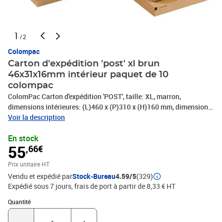
1
/2
Colompac
Carton d'expédition 'post' xl brun
46x31x16mm intérieur paquet de 10
colompac
ColomPac Carton d'expédition 'POST', taille: XL, marron,
dimensions intérieures: (L)460 x (P)310 x (H)160 mm, dimensions
extérieures: (L)515 x (P)335 x (H)170 mm, en carton ondulé stable,
Voir la description
fermeture autoadhésive, fil de, déchirement pour ouvrir
En stock
rapidement, (CP 067.07)
55
,66€
Prix unitaire HT
Vendu et expédié par
Stock-Bureau
4.59/5
(329)
Expédié sous 7 jours, frais de port à partir de 8,33 € HT
Quantité : 1
Quantité