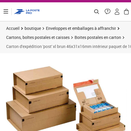
ontenu de la page
Accueil
boutique
Enveloppes et emballages à affranchir
Cartons, boîtes postales et caisses
Boites postales en carton
Carton d'expédition 'post' xl brun 46x31x16mm intérieur paquet de 
Prix 55,66€
Prix 6
Prix 6