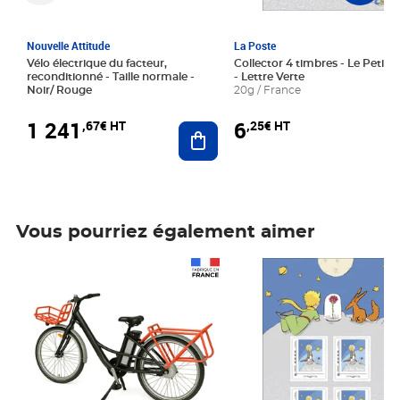
Nouvelle Attitude
La Poste
Vélo électrique du facteur,
Collector 4 timbres - Le Petit P
reconditionné - Taille normale -
- Lettre Verte
Noir/ Rouge
20g / France
1 241
6
,67€ HT
,25€ HT
Ajouter au panier
Vous pourriez également aimer
Prix 1 241,67€ HT
Prix 6,25€ HT