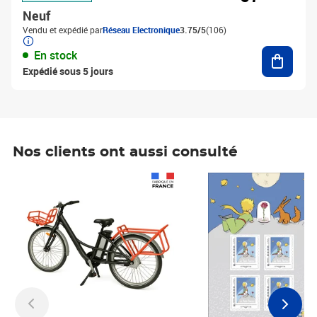
Neuf
Vendu et expédié par
Réseau Electronique
3.75/5
(106)
Ajouter
En stock
Expédié sous 5 jours
Nos clients ont aussi consulté
Prix 1 241,67€ HT
Prix 6,25€ HT