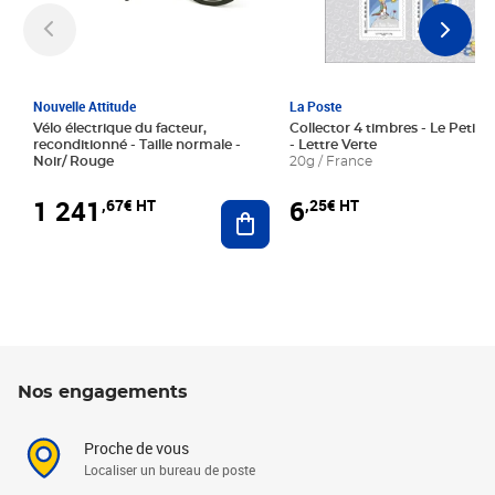
Nouvelle Attitude
La Poste
Vélo électrique du facteur,
Collector 4 timbres - Le Petit P
reconditionné - Taille normale -
- Lettre Verte
Noir/ Rouge
20g / France
1 241
6
,67€ HT
,25€ HT
Ajouter au panier
Nos engagements
Proche de vous
Localiser un bureau de poste