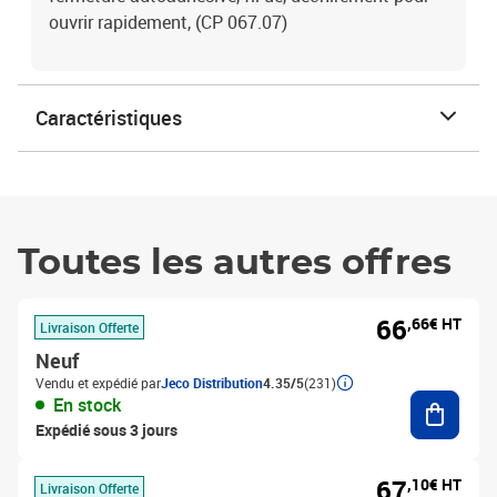
ouvrir rapidement, (CP 067.07)
Caractéristiques
Toutes les autres offres
66
,66€ HT
Livraison Offerte
Neuf
Vendu et expédié par
Jeco Distribution
4.35/5
(231)
Ajouter
En stock
Expédié sous 3 jours
67
,10€ HT
Livraison Offerte