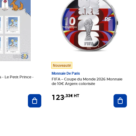
Nouveauté
Monnaie De Paris
 - Le Petit Prince -
FIFA – Coupe du Monde 2026 Monnaie
de 10€ Argent colorisée
123
,33€ HT
Ajoute
Ajouter au panier