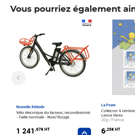
Vous pourriez également ai
Prix 1 241,67€ HT
Prix 6,25€ HT
La Poste
Nouvelle Attitude
Collector 4 timbres
Vélo électrique du facteur, reconditionné
Lettre Verte
- Taille normale - Noir/ Rouge
20g / France
1 241
6
,67€ HT
,25€ HT
Ajouter au panier