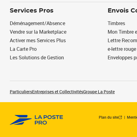
Services Pros
Envois C
Déménagement/Absence
Timbres
Vendre sur la Marketplace
Mon Timbre e
Activer mes Services Plus
Lettre Reco
La Carte Pro
e-lettre rouge
Les Solutions de Gestion
Enveloppes p
Particuliers
Entreprises et Collectivités
Groupe La Poste
Plan du site
Menti