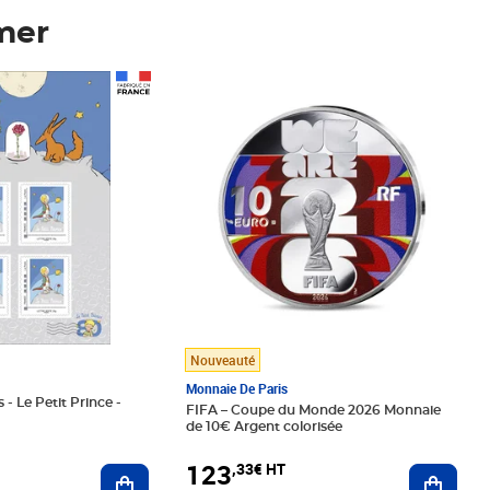
mer
Prix 123,33€ HT
Nouveauté
Monnaie De Paris
 - Le Petit Prince -
FIFA – Coupe du Monde 2026 Monnaie
de 10€ Argent colorisée
123
,33€ HT
Ajoute
Ajouter au panier