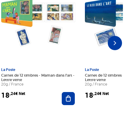
La Poste
La Poste
Carnet de 12 timbres - Maman dans l'art -
Carnet de 12 timbres - Le bl
Lettre verte
Lettre verte
20g / France
20g / France
18
18
,24€ Net
,24€ Net
r au panier
Ajouter au panier