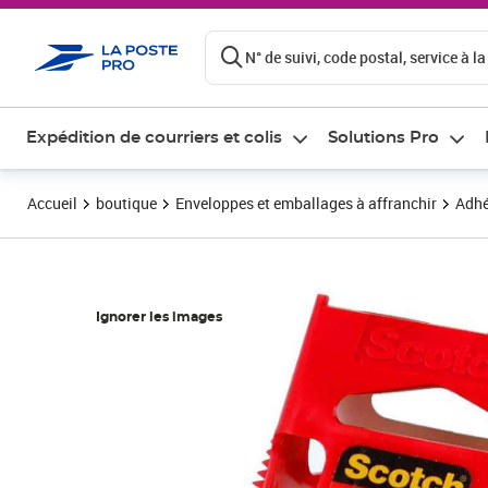
ontenu de la page
N° de suivi, code postal, service à la
Expédition de courriers et colis
Solutions Pro
Accueil
boutique
Enveloppes et emballages à affranchir
Adhé
Ignorer les images