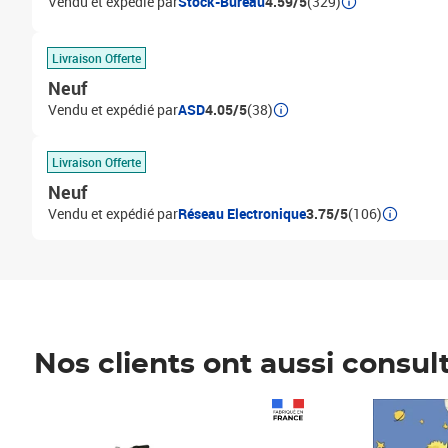
Vendu et expédié par
Stock-Bureau
4.59/5
(329)
Livraison Offerte
Neuf
Vendu et expédié par
ASD
4.05/5
(38)
Livraison Offerte
Neuf
Vendu et expédié par
Réseau Electronique
3.75/5
(106)
Nos clients ont aussi consul
Prix 1 241,67€ HT
Prix 6,25€ HT