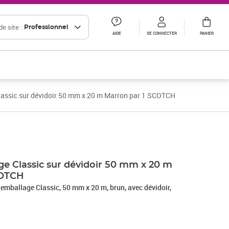
e site :
Professionnel
AIDE
SE CONNECTER
PANIER
lassic sur dévidoir 50 mm x 20 m Marron par 1 SCOTCH
Prix 6,23€ HT
Prix 10,98€ HT
Prix 14,38€ HT
ge Classic sur dévidoir 50 mm x 20 m
COTCH
emballage Classic, 50 mm x 20 m, brun, avec dévidoir,