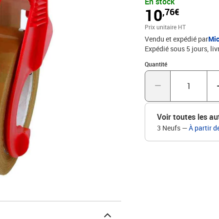
En stock
10
,76€
Prix unitaire HT
Vendu et expédié par
Mic
Expédié sous 5 jours
liv
Quantité : 1
Quantité
Voir toutes les au
3 Neufs
—
À partir d