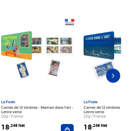
Prix 18,24€ Net
Prix 18,24€ Net
La Poste
La Poste
Carnet de 12 timbres - Maman dans l'art -
Carnet de 12 timbres - Le bl
Lettre verte
Lettre verte
20g / France
20g / France
18
18
,24€ Net
,24€ Net
r au panier
Ajouter au panier