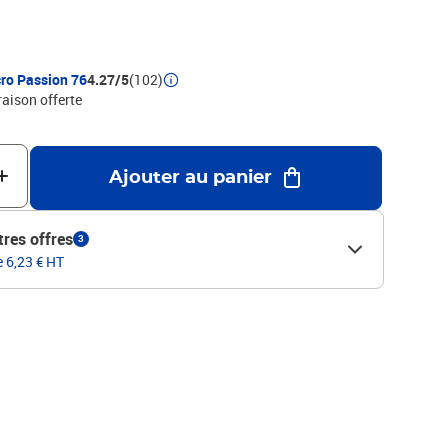
ro Passion 76
4.27/5
(102)
raison offerte
Ajouter au panier
tres offres
3
e 6,23 € HT