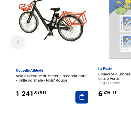
La Poste
Nouvelle Attitude
Collector 4 timbres
Vélo électrique du facteur, reconditionné
Lettre Verte
- Taille normale - Noir/ Rouge
20g / France
1 241
6
,67€ HT
,25€ HT
Ajouter au panier