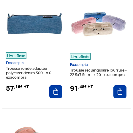
Livr. offerte
Livr. offerte
Exacompta
Exacompta
Trousse ronde adaptée
Trousse rectangulaire fourrure -
polyester denim 500 - x 6 -
22 5x7 5cm - x 20 - exacompta
exacompta
57
91
,16€ HT
,48€ HT
Ajouter au panier
Ajout
Prix barré 22,63€ HT
Prix 18,86€ HT
Prix 53,43€ HT