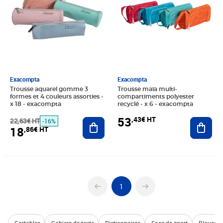
Exacompta
Exacompta
Trousse aquarel gomme 3
Trousse maïa multi-
formes et 4 couleurs assorties -
compartiments polyester
x 18 - exacompta
recyclé - x 6 - exacompta
53
,43€ HT
22,63€ HT
Ajouter au panier
Ajout
-16%
18
,86€ HT
1