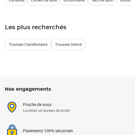
Cartables
Cahiers de texte
Dictionnaires
Sacs de sport
Blouse d
Les plus recherchés
Trousses Clairefontaine
Trousses Oxford
Nos engagements
Proche de vous
Localiser un bureau de poste
Paiements 100% sécurisés