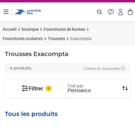
ontenu de la page
Accueil
boutique
Fournitures de bureau
Fournitures scolaires
Trousses
Exacompta
Trousses
Exacompta
Critères de classement
4 produits
Trier par
Filtrer
1
Pertinence
Tous les produits
Prix 57,16€ HT
Prix 91,48€ HT