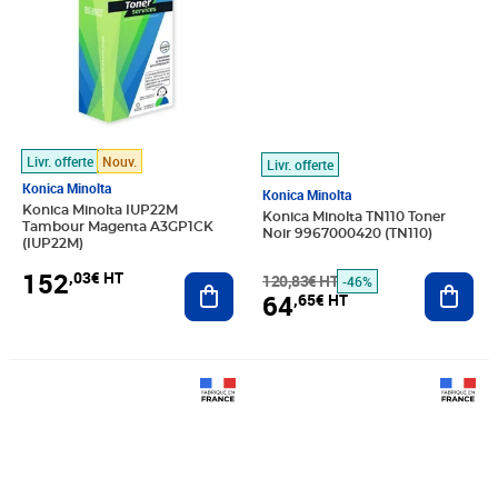
Livr. offerte
Nouv.
Livr. offerte
Konica Minolta
Konica Minolta
Konica Minolta IUP22M
Konica Minolta TN110 Toner
Tambour Magenta A3GP1CK
Noir 9967000420 (TN110)
(IUP22M)
152
,03€ HT
Ajouter au panier
120,83€ HT
Ajout
-46%
64
,65€ HT
Prix 136,67€ HT
Prix barré 185,83€ HT
Prix 114,86€ HT