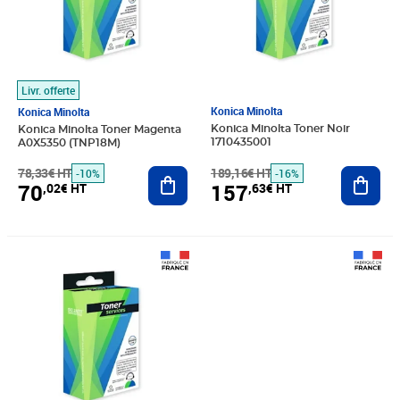
Livr. offerte
Konica Minolta
Konica Minolta
Konica Minolta Toner Noir
Konica Minolta Toner Magenta
1710435001
A0X5350 (TNP18M)
189,16€ HT
Ajout
78,33€ HT
Ajouter au panier
-16%
-10%
157
70
,63€ HT
,02€ HT
Prix barré 212,51€ HT
Prix 177,09€ HT
Prix barré 101,14€ HT
Prix 84,28€ HT