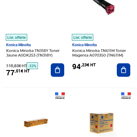
Livr. offerte
Livr. offerte
Konica Minolta
Konica Minolta
Konica Minolta TN318Y Toner
Konica Minolta TN611M Toner
Jaune A0DK253 (TN318Y)
Magenta A070350 (TN611M)
94
,23€ HT
115,83€ HT
Ajouter au panier
Ajout
-33%
77
,01€ HT
Prix 77,18€ HT
Prix barré 73,33€ HT
Prix 49,58€ HT