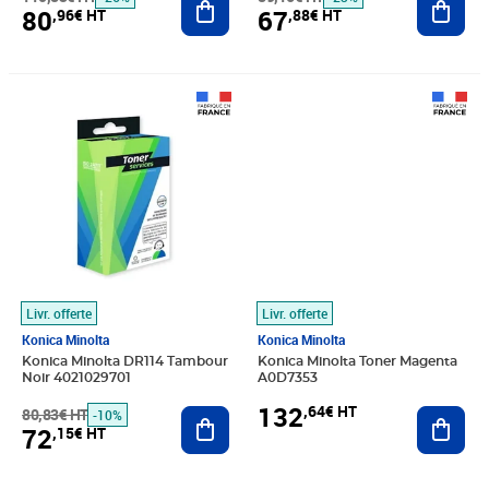
80
67
,96€ HT
,88€ HT
Prix barré 80,83€ HT
Prix 72,15€ HT
Prix 132,64€ HT
Livr. offerte
Livr. offerte
Konica Minolta
Konica Minolta
Konica Minolta DR114 Tambour
Konica Minolta Toner Magenta
Noir 4021029701
A0D7353
132
,64€ HT
80,83€ HT
Ajouter au panier
Ajout
-10%
72
,15€ HT