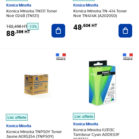
Konica Minolta
Konica Minolta
Konica Minolta TN511 Toner
Konica Minolta TN-414 Toner
Noir 024B (TN511)
Noir TN414K (A202050)
48
,60€ HT
102,49€ HT
Ajouter au panier
Ajout
-13%
88
,38€ HT
Prix 46,66€ HT
Prix 394,46€ HT
Livr. offerte
Livr. offerte
Konica Minolta
Konica Minolta
Konica Minolta IU313C
Konica Minolta TNP50Y Toner
Tambour Cyan A0DE0JF
Jaune A0X5254 (TNP50Y)