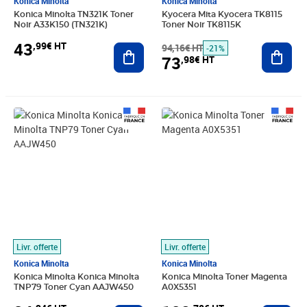
Konica Minolta
Konica Minolta
Konica Minolta TN321K Toner
Kyocera Mita Kyocera TK8115
Noir A33K150 (TN321K)
Toner Noir TK8115K
43
,99€ HT
Ajouter au panier
94,16€ HT
Ajout
-21%
73
,98€ HT
Prix 34,34€ HT
Prix 128,78€ HT
Livr. offerte
Livr. offerte
Konica Minolta
Konica Minolta
Konica Minolta Konica Minolta
Konica Minolta Toner Magenta
TNP79 Toner Cyan AAJW450
A0X5351