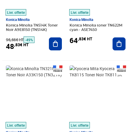
Livr. offerte
Livr. offerte
Konica Minolta
Konica Minolta
Konica Minolta TN514K Toner
Konica Minolta toner TN622M
Noir A9E8150 (TN514K)
cyan - A5E7450
64
,83€ HT
96,66€ HT
Ajouter au panier
Ajout
-49%
48
,83€ HT
Prix 43,99€ HT
Prix barré 94,16€ HT
Prix 73,98€ HT
Livr. offerte
Livr. offerte