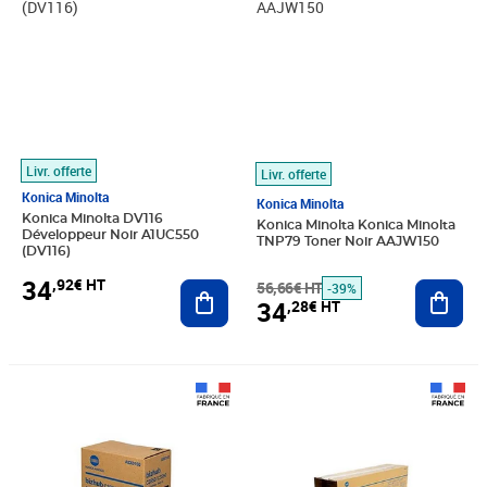
Livr. offerte
Livr. offerte
Konica Minolta
Konica Minolta
Konica Minolta DV116
Konica Minolta Konica Minolta
Développeur Noir A1UC550
TNP79 Toner Noir AAJW150
(DV116)
34
,92€ HT
Ajouter au panier
56,66€ HT
Ajout
-39%
34
,28€ HT
Prix 34,28€ HT
Prix 86,68€ HT