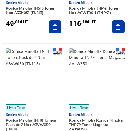
Konica Minolta
Konica Minolta
Konica Minolta TN513 Toner
Konica Minolta TNP41 Toner
Noir A33K051 (TN513)
Noir A6WT00H (TNP41)
49
116
,81€ HT
,18€ HT
Ajouter au panier
Ajout
Prix 62,96€ HT
Prix 42,11€ HT
Livr. offerte
Livr. offerte
Konica Minolta
Konica Minolta
Konica Minolta TN118 Toners
Konica Minolta Konica Minolta
Pack de 2 Noir A3VW050
TNP79 Toner Magenta
(TN118)
AAJW350