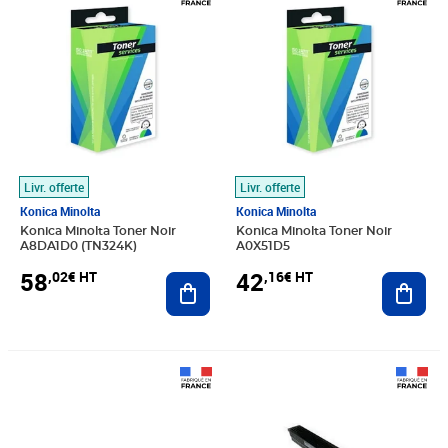
Livr. offerte
Livr. offerte
Konica Minolta
Konica Minolta
Konica Minolta Toner Noir
Konica Minolta Toner Noir
A8DA1D0 (TN324K)
A0X51D5
58
42
,02€ HT
,16€ HT
Ajouter au panier
Ajout
Prix barré 115,83€ HT
Prix 77,01€ HT
Prix 94,23€ HT