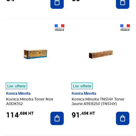
Prix 114,68€ HT
Prix 91,45€ HT
Livr. offerte
Livr. offerte
Konica Minolta
Konica Minolta
Konica Minolta Toner Noir
Konica Minolta TN514Y Toner
A0DK152
Jaune A9E8250 (TN514Y)
114
91
,68€ HT
,45€ HT
Ajouter au panier
Ajout