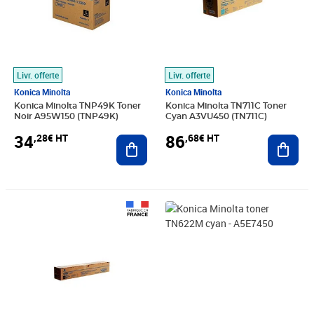
Livr. offerte
Livr. offerte
Konica Minolta
Konica Minolta
Konica Minolta TNP49K Toner
Konica Minolta TN711C Toner
Noir A95W150 (TNP49K)
Cyan A3VU450 (TN711C)
34
86
,28€ HT
,68€ HT
Ajouter au panier
Ajout
Prix barré 96,66€ HT
Prix 48,83€ HT
Prix 64,83€ HT