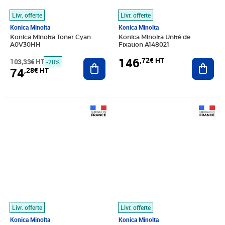
Livr. offerte
Livr. offerte
Konica Minolta
Konica Minolta
Konica Minolta Toner Cyan
Konica Minolta Unité de
A0V30HH
Fixation A148021
146
,72€ HT
103,33€ HT
Ajouter au panier
Ajout
-28%
74
,28€ HT
Prix barré 116,66€ HT
Prix 77,01€ HT
Prix 95,23€ HT
Livr. offerte
Livr. offerte
Konica Minolta
Konica Minolta