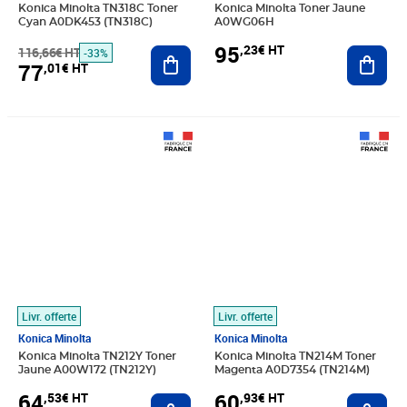
Konica Minolta TN318C Toner
Konica Minolta Toner Jaune
Cyan A0DK453 (TN318C)
A0WG06H
95
,23€ HT
116,66€ HT
Ajouter au panier
Ajout
-33%
77
,01€ HT
Prix 64,53€ HT
Prix 60,93€ HT
Livr. offerte
Livr. offerte
Konica Minolta
Konica Minolta
Konica Minolta TN212Y Toner
Konica Minolta TN214M Toner
Jaune A00W172 (TN212Y)
Magenta A0D7354 (TN214M)
64
60
,53€ HT
,93€ HT
Ajouter au panier
Ajout