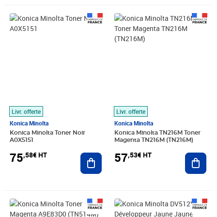
Prix 75,58€ HT
Prix 57,53€ HT
Livr. offerte
Livr. offerte
Konica Minolta
Konica Minolta
Konica Minolta Toner Noir
Konica Minolta TN216M Toner
A0X5151
Magenta TN216M (TN216M)
75
57
,58€ HT
,53€ HT
Ajouter au panier
Ajout
Prix 75,38€ HT
Prix 218,27€ HT