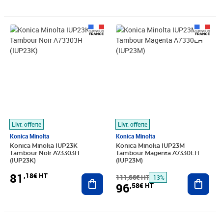
Prix 81,18€ HT
Prix barré 111,66€ HT
Prix 96,58€ HT
Livr. offerte
Livr. offerte
Konica Minolta
Konica Minolta
Konica Minolta IUP23K
Konica Minolta IUP23M
Tambour Noir A73303H
Tambour Magenta A7330EH
(IUP23K)
(IUP23M)
81
,18€ HT
Ajouter au panier
111,66€ HT
Ajout
-13%
96
,58€ HT