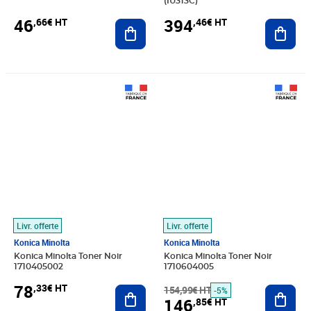
(IU313C)
46
394
,66€ HT
,46€ HT
Ajouter au panier
Ajout
Prix 78,33€ HT
Prix barré 154,99€ HT
Prix 146,85€ HT
Livr. offerte
Livr. offerte
Konica Minolta
Konica Minolta
Konica Minolta Toner Noir
Konica Minolta Toner Noir
1710405002
1710604005
78
,33€ HT
Ajouter au panier
154,99€ HT
Ajout
-5%
146
,85€ HT