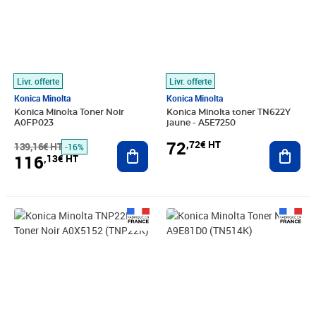
Livr. offerte
Livr. offerte
Konica Minolta
Konica Minolta
Konica Minolta Toner Noir
Konica Minolta toner TN622Y
A0FP023
jaune - A5E7250
72
,72€ HT
139,16€ HT
Ajouter au panier
Ajout
-16%
116
,13€ HT
Prix 56,69€ HT
Prix barré 70,83€ HT
Prix 56,75€ HT