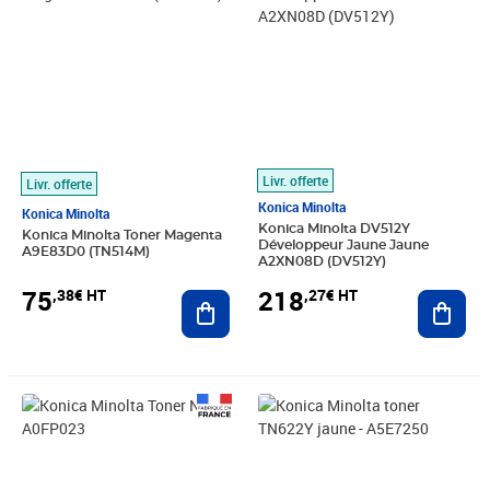
Livr. offerte
Livr. offerte
Konica Minolta
Konica Minolta
Konica Minolta DV512Y
Konica Minolta Toner Magenta
Développeur Jaune Jaune
A9E83D0 (TN514M)
A2XN08D (DV512Y)
75
218
,38€ HT
,27€ HT
Ajouter au panier
Ajout
Prix barré 139,16€ HT
Prix 116,13€ HT
Prix 72,72€ HT