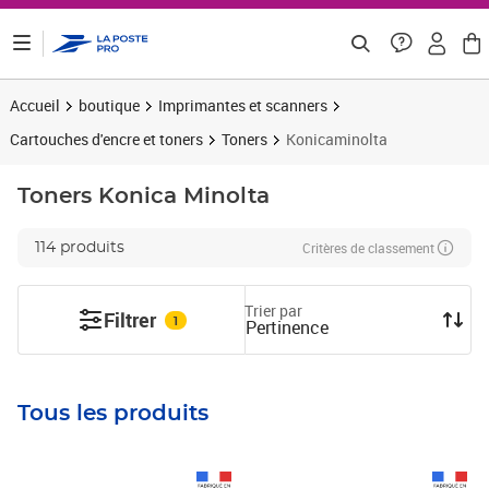
ontenu de la page
Accueil
boutique
Imprimantes et scanners
Cartouches d'encre et toners
Toners
Konicaminolta
Toners
Konica Minolta
Critères de classement
114 produits
Trier par
Filtrer
1
Pertinence
Tous les produits
Prix 58,02€ HT
Prix 42,16€ HT