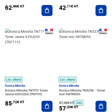
62
42
,96€ HT
,11€ HT
Ajouter au panier
Ajout
Prix 85,72€ HT
Prix barré 87,49€ HT
Prix 57,33€ HT
Livr. offerte
Livr. offerte
Konica Minolta
Konica Minolta
Konica Minolta TN711Y Toner
Konica Minolta TN323K - Toner
Jaune A3VU250 (TN711Y)
noir A87M050
85
,72€ HT
Ajouter au panier
87,49€ HT
Ajout
-34%
57
,33€ HT