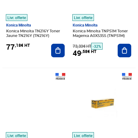
Livr. offerte
Livr. offerte
Konica Minolta
Konica Minolta
Konica Minolta TN216Y Toner
Konica Minolta TNP51M Toner
Jaune TN216Y (TN216Y)
Magenta A0X5355 (TNP51M)
77
,18€ HT
Ajouter au panier
73,33€ HT
Ajout
-32%
49
,58€ HT
Prix barré 102,49€ HT
Prix 88,38€ HT
Prix 48,60€ HT
Livr. offerte
Livr. offerte