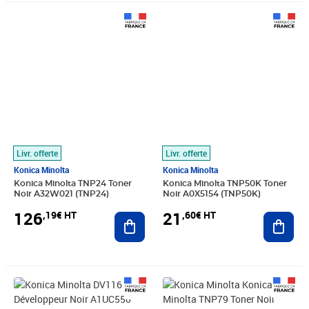
Prix 126,19€ HT
Prix 21,60€ HT
Livr. offerte
Livr. offerte
Konica Minolta
Konica Minolta
Konica Minolta TNP24 Toner
Konica Minolta TNP50K Toner
Noir A32W021 (TNP24)
Noir A0X5154 (TNP50K)
126
21
,19€ HT
,60€ HT
Ajouter au panier
Ajout
Prix 34,92€ HT
Prix barré 56,66€ HT
Prix 34,28€ HT