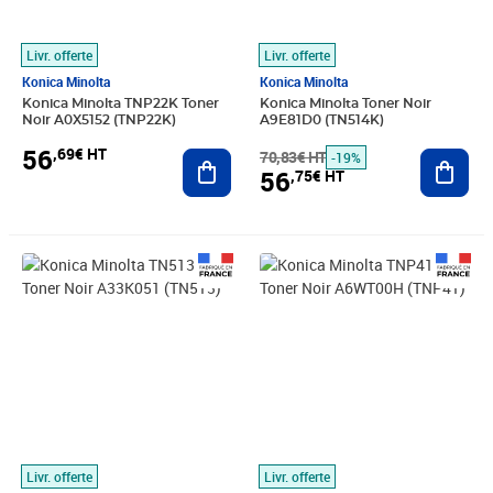
Livr. offerte
Livr. offerte
Konica Minolta
Konica Minolta
Konica Minolta TNP22K Toner
Konica Minolta Toner Noir
Noir A0X5152 (TNP22K)
A9E81D0 (TN514K)
56
,69€ HT
Ajouter au panier
70,83€ HT
Ajout
-19%
56
,75€ HT
Prix 49,81€ HT
Prix 116,18€ HT
Livr. offerte
Livr. offerte