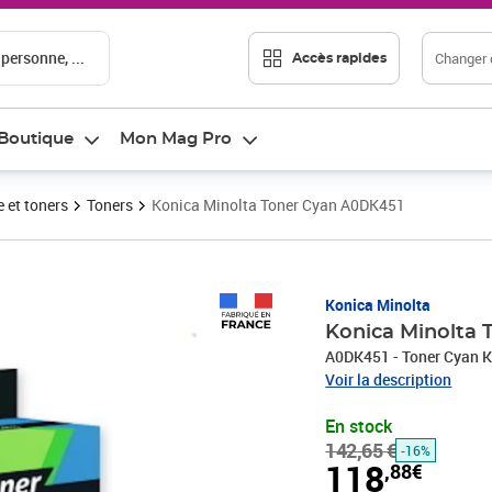
 personne, ...
Changer d
Accès rapides
Boutique
Mon Mag Pro
 et toners
Toners
Konica Minolta Toner Cyan A0DK451
Prix barré 142,65 €
Prix 118,88€
Konica Minolta
Konica Minolta
A0DK451 - Toner Cyan K
Voir la description
En stock
142,65 €
-16%
118
,88€