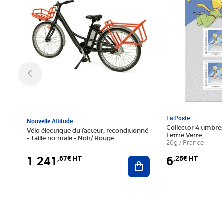
La Poste
Nouvelle Attitude
Collector 4 timbres
Vélo électrique du facteur, reconditionné
Lettre Verte
- Taille normale - Noir/ Rouge
20g / France
1 241
6
,67€ HT
,25€ HT
Ajouter au panier