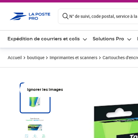
ontenu de la page
N° de suivi, code postal, service à la
Expédition de courriers et colis
Solutions Pro
Accueil
boutique
Imprimantes et scanners
Cartouches d'encre
Ignorer les images