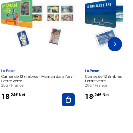
La Poste
La Poste
Carnet de 12 timbres - Maman dans l'art -
Carnet de 12 timbres - Le bl
Lettre verte
Lettre verte
20g / France
20g / France
18
18
,24€ Net
,24€ Net
r au panier
Ajouter au panier