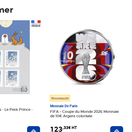
mer
Prix 123,33€ HT
Nouveauté
Monnaie De Paris
 - Le Petit Prince -
FIFA – Coupe du Monde 2026 Monnaie
de 10€ Argent colorisée
123
,33€ HT
Ajoute
Ajouter au panier