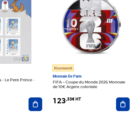
Nouveauté
Monnaie De Paris
 - Le Petit Prince -
FIFA – Coupe du Monde 2026 Monnaie
de 10€ Argent colorisée
123
,33€ HT
Ajoute
Ajouter au panier