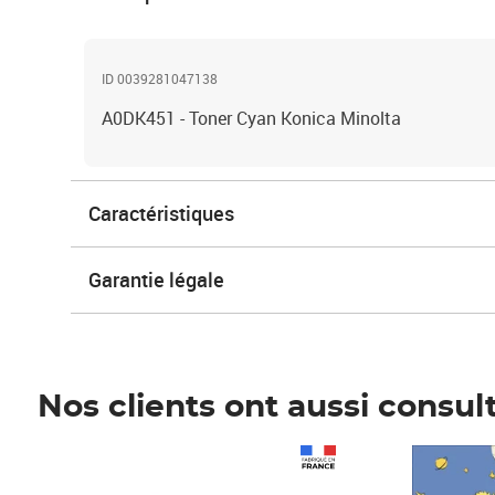
ID 0039281047138
A0DK451 - Toner Cyan Konica Minolta
Caractéristiques
Garantie légale
Nos clients ont aussi consul
Prix 1 241,67€ HT
Prix 6,25€ HT