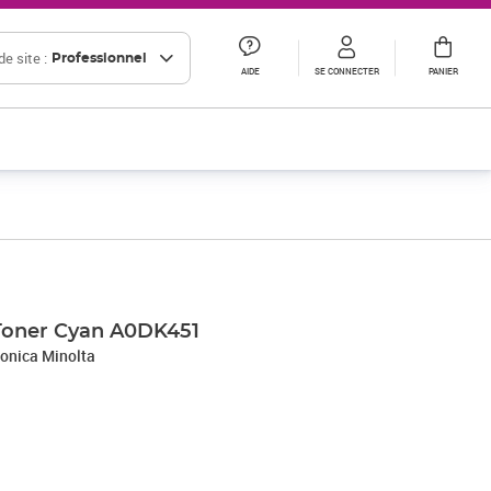
e site :
Professionnel
AIDE
SE CONNECTER
PANIER
 Toner Cyan A0DK451
onica Minolta