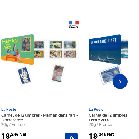
Prix 18,24€ Net
Prix 18,24€ Net
La Poste
La Poste
Carnet de 12 timbres - Maman dans l'art -
Carnet de 12 timbres - Le bl
Lettre verte
Lettre verte
20g / France
20g / France
18
18
,24€ Net
,24€ Net
r au panier
Ajouter au panier