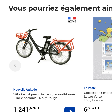
Vous pourriez également ai
Prix 1 241,67€ HT
Prix 6,25€ HT
La Poste
Nouvelle Attitude
Collector 4 timbres
Vélo électrique du facteur, reconditionné
Lettre Verte
- Taille normale - Noir/ Rouge
20g / France
1 241
6
,67€ HT
,25€ HT
Ajouter au panier