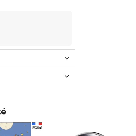
té
Prix 123,33€ HT