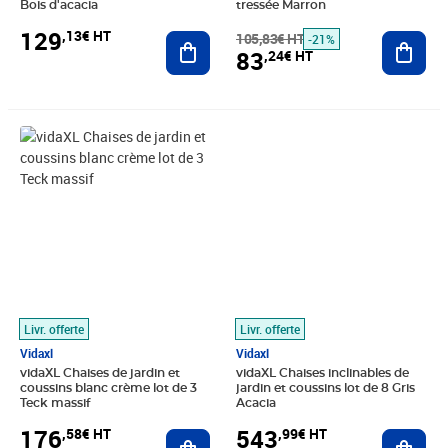
Bois d'acacia
tressée Marron
129
,13€ HT
Ajouter au panier
105,83€ HT
Ajout
-21%
83
,24€ HT
Prix 176,58€ HT
Prix 543,99€ HT
Livr. offerte
Livr. offerte
Vidaxl
Vidaxl
vidaXL Chaises de jardin et
vidaXL Chaises inclinables de
coussins blanc crème lot de 3
jardin et coussins lot de 8 Gris
Teck massif
Acacia
176
543
,58€ HT
,99€ HT
Ajouter au panier
Ajout