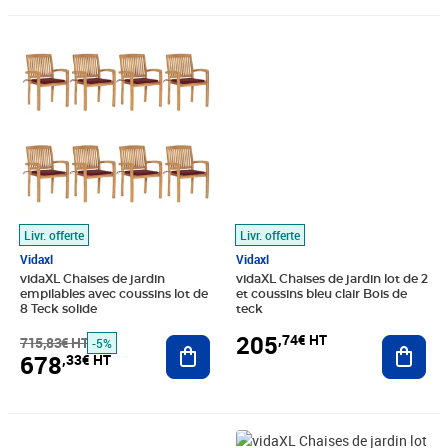
Prix barré 715,83€ HT
Prix 678,33€ HT
Prix 205,74€ HT
Livr. offerte
Livr. offerte
Vidaxl
Vidaxl
vidaXL Chaises de jardin
vidaXL Chaises de jardin lot de 2
empilables avec coussins lot de
et coussins bleu clair Bois de
8 Teck solide
teck
205
,74€ HT
715,83€ HT
Ajouter au panier
Ajout
-5%
678
,33€ HT
Prix barré 129,16€ HT
Prix 98,33€ HT
Prix 182,41€ HT