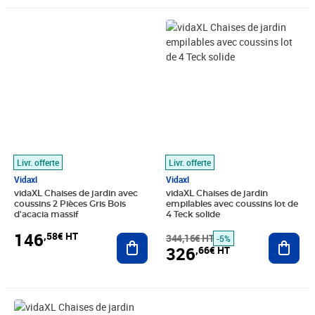
Prix 146,58€ HT
Prix barré 344,16€ HT
Prix 326,66€ HT
Livr. offerte
Livr. offerte
Vidaxl
Vidaxl
vidaXL Chaises de jardin avec
vidaXL Chaises de jardin
coussins 2 Pièces Gris Bois
empilables avec coussins lot de
d'acacia massif
4 Teck solide
146
,58€ HT
Ajouter au panier
344,16€ HT
Ajout
-5%
326
,66€ HT
Prix 187,43€ HT
Prix 200,50€ HT