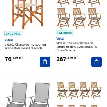
Livr. offerte
Livr. offerte
Vidaxl
Vidaxl
vidaXL Chaises pliables de
vidaXL Chaise de metteur en
jardin lot de 6 avec coussins
scène Bois massif d'acacia
Bois d'acacia
76
267
,73€ HT
,41€ HT
Ajouter au panier
Ajout
Prix barré 89,99€ HT
Prix 70,06€ HT
Prix 378,07€ HT