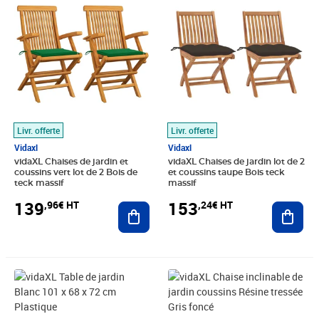
Livr. offerte
Livr. offerte
Vidaxl
Vidaxl
vidaXL Chaises de jardin et
vidaXL Chaises de jardin lot de 2
coussins vert lot de 2 Bois de
et coussins taupe Bois teck
teck massif
massif
139
153
,96€ HT
,24€ HT
Ajouter au panier
Ajout
Prix barré 58,32€ HT
Prix 49,20€ HT
Prix barré 154,16€ HT
Prix 119,91€ HT