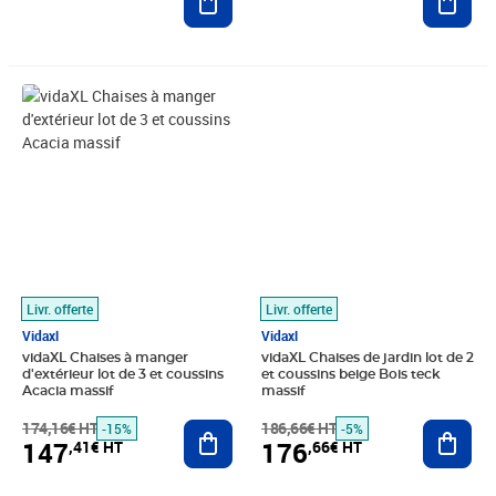
Prix barré 174,16€ HT
Prix 147,41€ HT
Prix barré 186,66€ HT
Prix 176,66€ HT
Livr. offerte
Livr. offerte
Vidaxl
Vidaxl
vidaXL Chaises à manger
vidaXL Chaises de jardin lot de 2
d'extérieur lot de 3 et coussins
et coussins beige Bois teck
Acacia massif
massif
174,16€ HT
Ajouter au panier
186,66€ HT
Ajout
-15%
-5%
147
176
,41€ HT
,66€ HT