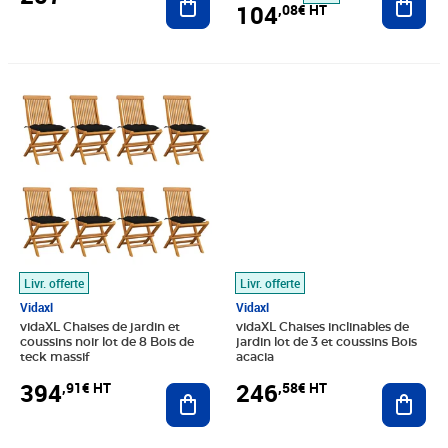
104
,08€ HT
Prix 394,91€ HT
Prix 246,58€ HT
Livr. offerte
Livr. offerte
Vidaxl
Vidaxl
vidaXL Chaises de jardin et
vidaXL Chaises inclinables de
coussins noir lot de 8 Bois de
jardin lot de 3 et coussins Bois
teck massif
acacia
394
246
,91€ HT
,58€ HT
Ajouter au panier
Ajout