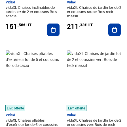
Vidaxl
Vidaxl
vidaXL Chaises inclinables de
vidaXL Chaises de jardin lot de 2
jardin lot de 2 et coussins Bois
et coussins taupe Bois teck
acacia
massif
151
211
,58€ HT
,33€ HT
Ajouter au panier
Ajout
Prix 207,49€ HT
Prix barré 183,33€ HT
Prix 173,33€ HT
Livr. offerte
Livr. offerte
Vidaxl
Vidaxl
vidaXL Chaises pliables
vidaXL Chaises de jardin lot de 2
d'extérieur lot de 6 et coussins
et coussins vert Bois de teck