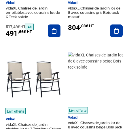
Vidaxl
Vidaxl
vidaXL Chaises de jardin
vidaXL Chaises de jardin lot de
empilables avec coussins lot de
8 avec coussins gris Bois teck
6 Teck solide
massif
804
,08€ HT
517,49€ HT
Ajouter au panier
Ajout
-4%
491
,66€ HT
Prix barré 79,16€ HT
Prix 53,47€ HT
Prix 782,74€ HT
Livr. offerte
Livr. offerte
Vidaxl
Vidaxl
vidaXL Chaises de jardin lot de
vidaXL Chaises de jardin
8 avec coussins beige Bois teck