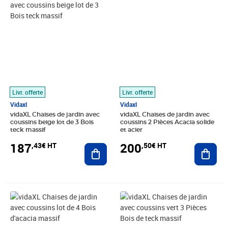
Livr. offerte
Livr. offerte
Vidaxl
Vidaxl
vidaXL Chaises de jardin avec
vidaXL Chaises de jardin avec
coussins beige lot de 3 Bois
coussins 2 Pièces Acacia solide
teck massif
et acier
187
200
,43€ HT
,50€ HT
Ajouter au panier
Ajout
Prix 179,99€ HT
Prix 184,08€ HT