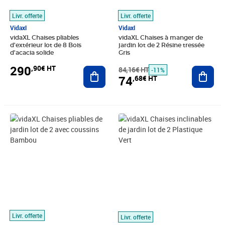
Livr. offerte
Livr. offerte
Vidaxl
Vidaxl
vidaXL Chaises pliables
vidaXL Chaises à manger de
d'extérieur lot de 8 Bois
jardin lot de 2 Résine tressée
d'acacia solide
Gris
290
,90€ HT
Ajouter au panier
84,16€ HT
Ajout
-11%
74
,68€ HT
Prix 74,79€ HT
Prix 119,07€ HT
Livr. offerte
Livr. offerte