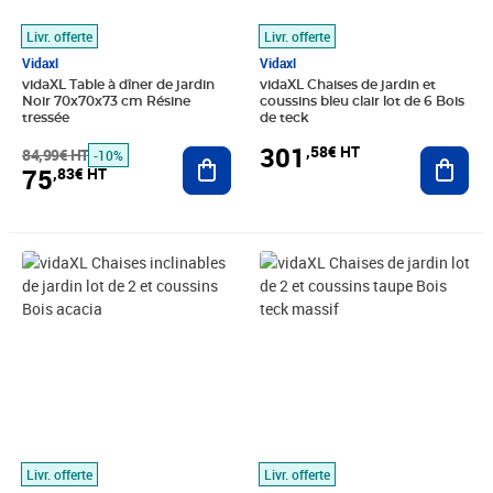
Livr. offerte
Livr. offerte
Vidaxl
Vidaxl
vidaXL Table à dîner de jardin
vidaXL Chaises de jardin et
Noir 70x70x73 cm Résine
coussins bleu clair lot de 6 Bois
tressée
de teck
301
,58€ HT
84,99€ HT
Ajouter au panier
Ajout
-10%
75
,83€ HT
Prix 151,58€ HT
Prix 211,33€ HT
Livr. offerte
Livr. offerte