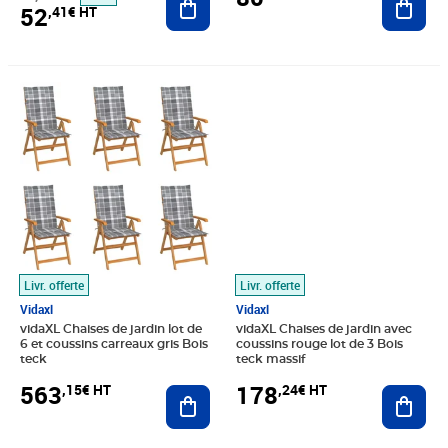
52
,41€ HT
Prix 563,15€ HT
Prix 178,24€ HT
Livr. offerte
Livr. offerte
Vidaxl
Vidaxl
vidaXL Chaises de jardin lot de
vidaXL Chaises de jardin avec
6 et coussins carreaux gris Bois
coussins rouge lot de 3 Bois
teck
teck massif
563
178
,15€ HT
,24€ HT
Ajouter au panier
Ajout