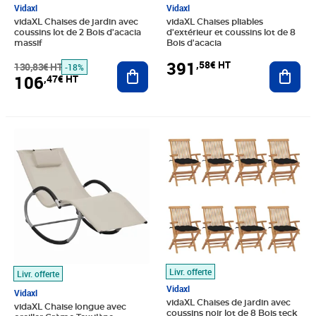
Vidaxl
Vidaxl
vidaXL Chaises de jardin avec
vidaXL Chaises pliables
coussins lot de 2 Bois d'acacia
d'extérieur et coussins lot de 8
massif
Bois d'acacia
391
,58€ HT
130,83€ HT
Ajouter au panier
Ajout
-18%
106
,47€ HT
Prix barré 66,66€ HT
Prix 61,83€ HT
Prix 449,91€ HT
Livr. offerte
Livr. offerte
Vidaxl
Vidaxl
vidaXL Chaises de jardin avec
vidaXL Chaise longue avec
coussins noir lot de 8 Bois teck