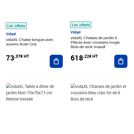
Livr. offerte
Livr. offerte
Vidaxl
Vidaxl
vidaXL Chaises de jardin 6
vidaXL Chaise longue avec
Pièces avec coussins rouge
auvent Acier Gris
Bois de teck massif
73
618
,37€ HT
,22€ HT
Ajouter au panier
Ajout
Prix barré 84,99€ HT
Prix 75,83€ HT
Prix 301,58€ HT