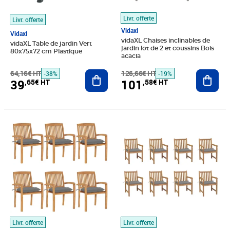
Livr. offerte
Livr. offerte
Vidaxl
Vidaxl
vidaXL Chaises inclinables de
vidaXL Table de jardin Vert
jardin lot de 2 et coussins Bois
80x75x72 cm Plastique
acacia
64,16€ HT
Ajouter au panier
126,66€ HT
Ajout
-38%
-19%
39
101
,65€ HT
,58€ HT
Prix barré 517,49€ HT
Prix 491,66€ HT
Prix 804,08€ HT
Livr. offerte
Livr. offerte