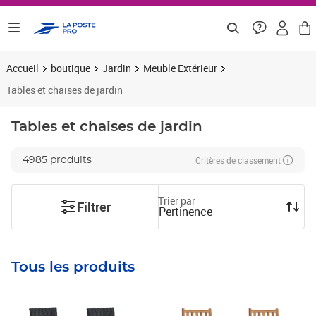
ontenu de la page
Accueil
boutique
Jardin
Meuble Extérieur
Tables et chaises de jardin
Tables et chaises de jardin
Critères de classement
4985 produits
Trier par
Filtrer
Pertinence
Tous les produits
Prix 163,72€ HT
Prix 320,08€ HT