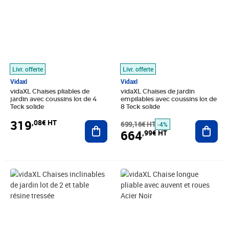
Livr. offerte
Livr. offerte
Vidaxl
Vidaxl
vidaXL Chaises pliables de
vidaXL Chaises de jardin
jardin avec coussins lot de 4
empilables avec coussins lot de
Teck solide
8 Teck solide
319
,08€ HT
Ajouter au panier
699,16€ HT
Ajout
-4%
664
,99€ HT
Prix barré 156,66€ HT
Prix 97,63€ HT
Prix barré 59,16€ HT
Prix 49,88€ HT