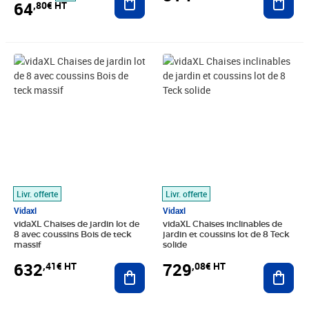
64
,80€ HT
Prix 632,41€ HT
Prix 729,08€ HT
Livr. offerte
Livr. offerte
Vidaxl
Vidaxl
vidaXL Chaises de jardin lot de
vidaXL Chaises inclinables de
8 avec coussins Bois de teck
jardin et coussins lot de 8 Teck
massif
solide
632
729
,41€ HT
,08€ HT
Ajouter au panier
Ajout