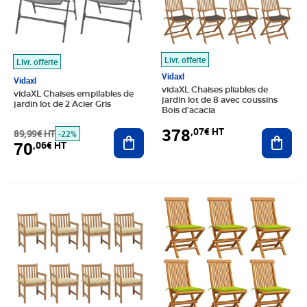
Livr. offerte
Livr. offerte
Vidaxl
Vidaxl
vidaXL Chaises pliables de
vidaXL Chaises empilables de
jardin lot de 8 avec coussins
jardin lot de 2 Acier Gris
Bois d'acacia
378
,07€ HT
89,99€ HT
Ajouter au panier
Ajout
-22%
70
,06€ HT
Prix 774,91€ HT
Prix 322,41€ HT