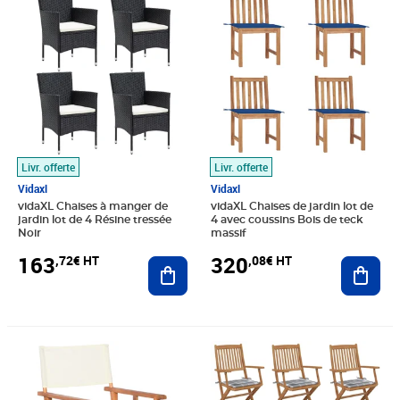
Livr. offerte
Livr. offerte
Vidaxl
Vidaxl
vidaXL Chaises à manger de
vidaXL Chaises de jardin lot de
jardin lot de 4 Résine tressée
4 avec coussins Bois de teck
Noir
massif
163
320
,72€ HT
,08€ HT
Ajouter au panier
Ajout
Prix 76,73€ HT
Prix 267,41€ HT