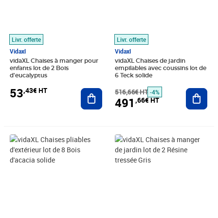
Livr. offerte
Livr. offerte
Vidaxl
Vidaxl
vidaXL Chaises à manger pour
vidaXL Chaises de jardin
enfants lot de 2 Bois
empilables avec coussins lot de
d'eucalyptus
6 Teck solide
53
,43€ HT
Ajouter au panier
516,66€ HT
Ajout
-4%
491
,66€ HT
Prix 290,90€ HT
Prix barré 84,16€ HT
Prix 74,68€ HT