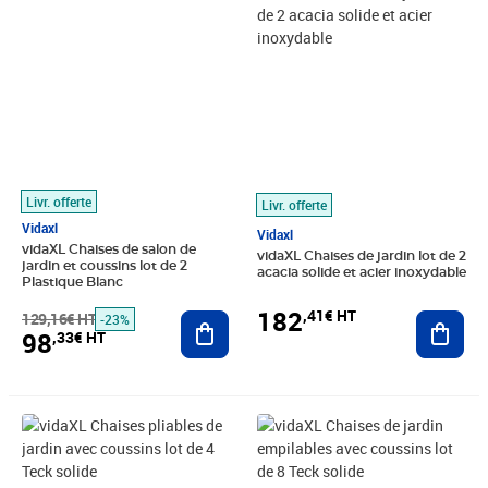
Livr. offerte
Livr. offerte
Vidaxl
Vidaxl
vidaXL Chaises de salon de
vidaXL Chaises de jardin lot de 2
jardin et coussins lot de 2
acacia solide et acier inoxydable
Plastique Blanc
182
,41€ HT
129,16€ HT
Ajouter au panier
Ajout
-23%
98
,33€ HT
Prix 319,08€ HT
Prix barré 699,16€ HT
Prix 664,99€ HT