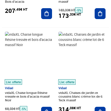
Bois d'acacia
massif
207
,49€ HT
Ajouter au panier
183,33€ HT
Ajout
-5%
173
,33€ HT
Prix barré 68,33€ HT
Prix 64,80€ HT
Prix 314,08€ HT
Livr. offerte
Livr. offerte
Vidaxl
Vidaxl
vidaXL Chaise longue Résine
vidaXL Chaises de jardin et
tressée et bois d'acacia massif
coussins blanc crème lot de 6
Noir
Teck massif
314
,08€ HT
68,33€ HT
Ajouter au panier
Ajout
-5%