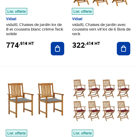
Livr. offerte
Livr. offerte
Vidaxl
Vidaxl
vidaXL Chaises de jardin lot de
vidaXL Chaises de jardin avec
8 et coussins blanc crème Teck
coussins vert vif lot de 6 Bois de
solide
teck
774
322
,91€ HT
,41€ HT
Ajouter au panier
Ajout
Prix barré 130,83€ HT
Prix 106,47€ HT
Prix 391,58€ HT
Livr. offerte
Livr. offerte