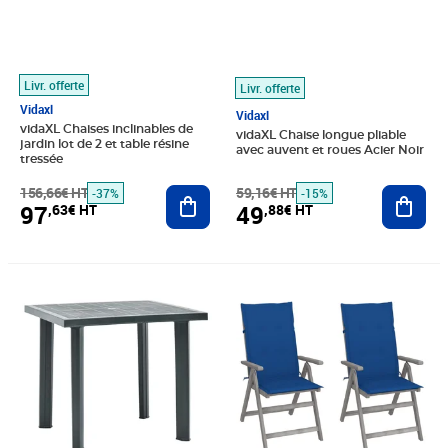
Livr. offerte
Livr. offerte
Vidaxl
Vidaxl
vidaXL Chaises inclinables de
vidaXL Chaise longue pliable
jardin lot de 2 et table résine
avec auvent et roues Acier Noir
tressée
156,66€ HT
Ajouter au panier
59,16€ HT
Ajout
-37%
-15%
97
49
,63€ HT
,88€ HT
Prix barré 64,16€ HT
Prix 39,65€ HT
Prix barré 126,66€ HT
Prix 101,58€ HT