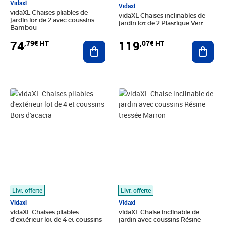
Vidaxl
Vidaxl
vidaXL Chaises pliables de
vidaXL Chaises inclinables de
jardin lot de 2 avec coussins
jardin lot de 2 Plastique Vert
Bambou
74
119
,79€ HT
,07€ HT
Ajouter au panier
Ajout
Prix 129,13€ HT
Prix barré 105,83€ HT
Prix 83,24€ HT
Livr. offerte
Livr. offerte
Vidaxl
Vidaxl
vidaXL Chaises pliables
vidaXL Chaise inclinable de
d'extérieur lot de 4 et coussins
jardin avec coussins Résine