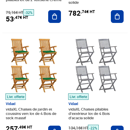
pliables lot de 2 Textilène Crème
solide
782
,74€ HT
79,16€ HT
Ajouter au panier
Ajout
-32%
53
,47€ HT
Prix 257,49€ HT
Prix barré 134,16€ HT
Prix 104,08€ HT
Livr. offerte
Livr. offerte
Vidaxl
Vidaxl
vidaXL Chaises de jardin et
vidaXL Chaises pliables
coussins vert lot de 4 Bois de
d'extérieur lot de 4 Bois
teck massif
d'acacia solide
257
,49€ HT
Ajouter au panier
134,16€ HT
Ajout
-22%