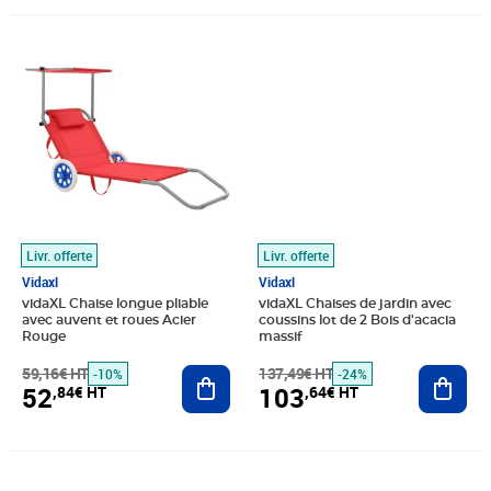
Prix barré 59,16€ HT
Prix 52,84€ HT
Prix barré 137,49€ HT
Prix 103,64€ HT
Livr. offerte
Livr. offerte
Vidaxl
Vidaxl
vidaXL Chaise longue pliable
vidaXL Chaises de jardin avec
avec auvent et roues Acier
coussins lot de 2 Bois d'acacia
Rouge
massif
59,16€ HT
Ajouter au panier
137,49€ HT
Ajout
-10%
-24%
52
103
,84€ HT
,64€ HT
Prix 139,96€ HT
Prix 153,24€ HT