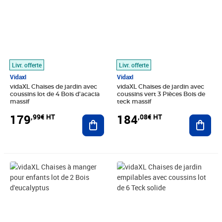
Livr. offerte
Livr. offerte
Vidaxl
Vidaxl
vidaXL Chaises de jardin avec
vidaXL Chaises de jardin avec
coussins lot de 4 Bois d'acacia
coussins vert 3 Pièces Bois de
massif
teck massif
179
184
,99€ HT
,08€ HT
Ajouter au panier
Ajout
Prix 53,43€ HT
Prix barré 516,66€ HT
Prix 491,66€ HT