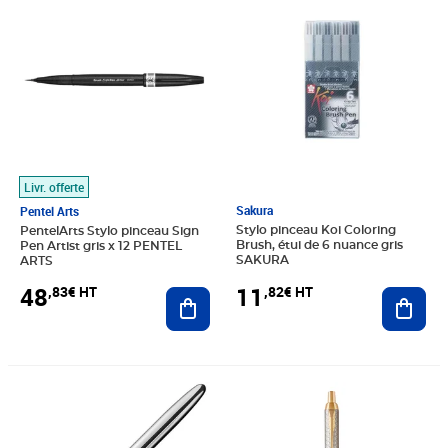
Livr. offerte
Sakura
Pentel Arts
Stylo pinceau Koi Coloring
PentelArts Stylo pinceau Sign
Brush, étui de 6 nuance gris
Pen Artist gris x 12 PENTEL
SAKURA
ARTS
11
48
,82€ HT
,83€ HT
Ajout
Ajouter au panier
Prix 31,71€ HT
Prix 45,49€ HT