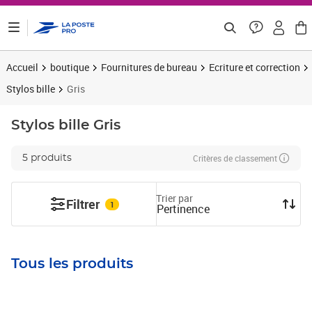
ontenu de la page
Accueil
boutique
Fournitures de bureau
Ecriture et correction
Stylos bille
Gris
Stylos bille
Gris
Critères de classement
5 produits
Trier par
Filtrer
1
Pertinence
Tous les produits
Prix 48,83€ HT
Prix 11,82€ HT