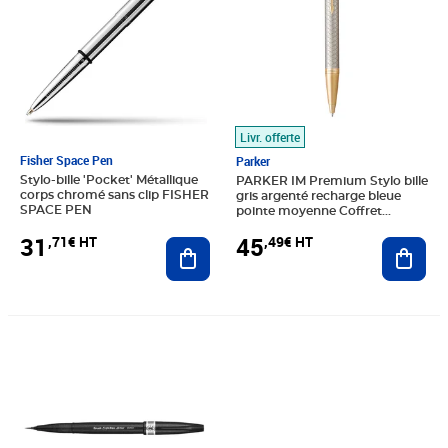
Livr. offerte
Fisher Space Pen
Parker
Stylo-bille 'Pocket' Métallique
PARKER IM Premium Stylo bille
corps chromé sans clip FISHER
gris argenté recharge bleue
SPACE PEN
pointe moyenne Coffret
cadeau
31
45
,71€ HT
,49€ HT
Ajouter au panier
Ajout
Prix 4,33€ HT