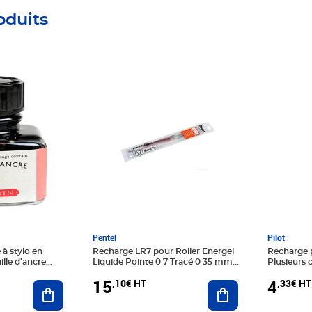
oduits
Prix 15,10€ HT
Prix 4,33
Pentel
Pilot
 à stylo en
Recharge LR7 pour Roller Energel
Recharge p
ille d'ancre
Liquide Pointe 0 7 Tracé 0 35 mm
Plusieurs c
Orange x 12 PENTEL
de 3 pièce
15
4
,10€ HT
,33€ HT
Ajouter au panier
Ajouter au panier