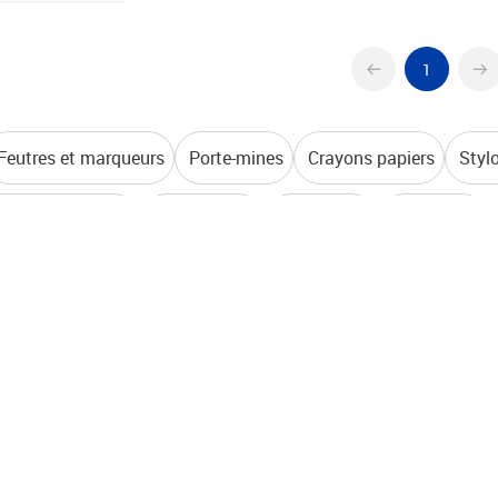
1
Feutres et marqueurs
Porte-mines
Crayons papiers
Styl
aceurs et gommes
Taille-crayon
Surligneurs
Stylos bille