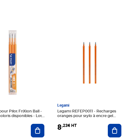
€ HT
Prix 8,23€ HT
Legami
our Pilot FriXion Ball -
Legami REFEP0011 - Recharges
oloris disponibles - Lot
oranges pour stylo à encre gel
s
effaçable
8
,23€ HT
Ajouter au panier
Ajouter au