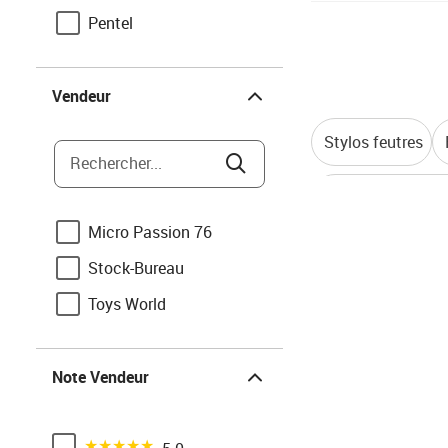
Pentel
Vendeur
Vendeur
Stylos feutres
Rechercher...
Correcteurs, eff
Micro Passion 76
Stock-Bureau
Toys World
Note Vendeur
Note Vendeur
Noté 5 sur 5