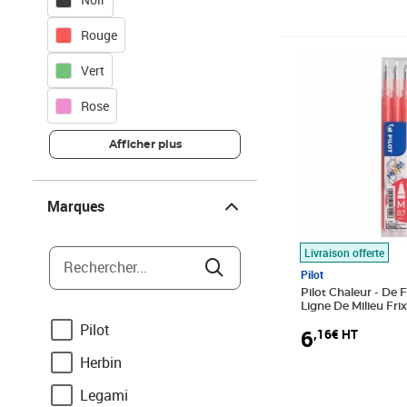
Rouge
Prix 6,16€ HT
Vert
Rose
Afficher plus
Marques
Marques
Livraison offerte
Rechercher...
Pilot
Pilot Chaleur - De F
Ligne De Milieu Fri
Recharge Bille Rou
Pilot
6
,16€ HT
0.7mm - Rose Corai
Herbin
Legami