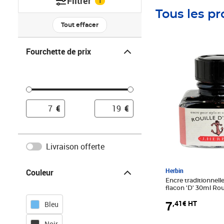
Filtrer
1
Tous les pr
Tout effacer
Fourchette de prix
Fourchette de prix
Prix 7,41€ HT
€
€
Livraison offerte
Couleur
Herbin
Couleur
Encre traditionnelle
flacon 'D' 30ml Rou
HERBIN
7
,41€ HT
Bleu
Noir