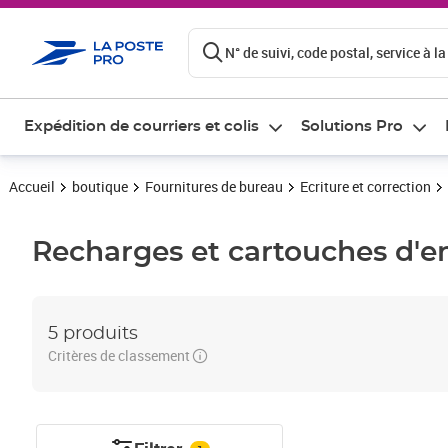
ontenu de la page
N° de suivi, code postal, service à la
Expédition de courriers et colis
Solutions Pro
Accueil
boutique
Fournitures de bureau
Ecriture et correction
Recharges et cartouches d'e
5 produits
Critères de classement