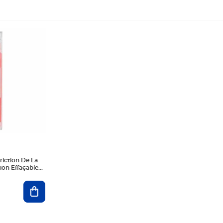
riction De La
xion Effaçable
lante Pointe
l
Ajouter au panier