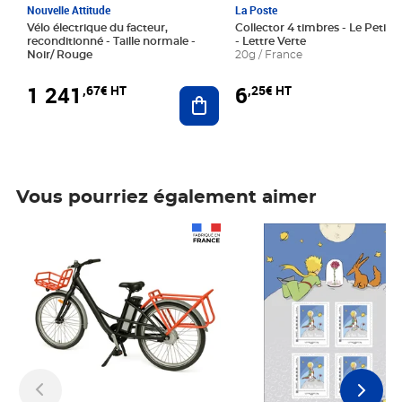
Nouvelle Attitude
La Poste
Vélo électrique du facteur,
Collector 4 timbres - Le Petit P
reconditionné - Taille normale -
- Lettre Verte
Noir/ Rouge
20g / France
1 241
6
,67€ HT
,25€ HT
Ajouter au panier
Vous pourriez également aimer
Prix 1 241,67€ HT
Prix 6,25€ HT