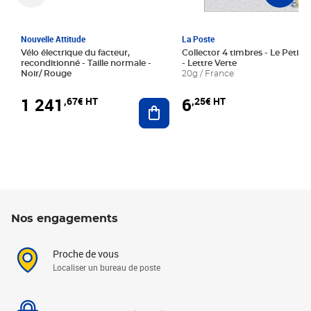
Nouvelle Attitude
La Poste
Vélo électrique du facteur,
Collector 4 timbres - Le Petit P
reconditionné - Taille normale -
- Lettre Verte
Noir/ Rouge
20g / France
1 241
6
,67€ HT
,25€ HT
Ajouter au panier
Nos engagements
Proche de vous
Localiser un bureau de poste