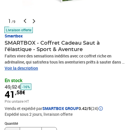
1
/9
Livraison offerte
Smartbox
SMARTBOX - Coffret Cadeau Saut à
l'élastique - Sport & Aventure
Faites vivre des sensations inédites avec ce coffret riche en
adrénaline, qui satisfera tous les aventuriers prêts à sauter dans le
vide et à affronter le grand frisson. Les amateurs de sports
Voir la description
extrêmes profiteront d’une aventure des plus exaltantes, pour une
En stock
personne à quatre personnes. Une expérience aussi grisante
49,92 €
qu’inoubliable !1 saut à l’élastique pour 1 à 4 personnes16 zones
-16%
41
,58€
de saut
Prix unitaire HT
Vendu et expédié par
SMARTBOX GROUP
3.42/5
(24)
Expédié sous 2 jours
livraison offerte
Quantité : 1
Quantité