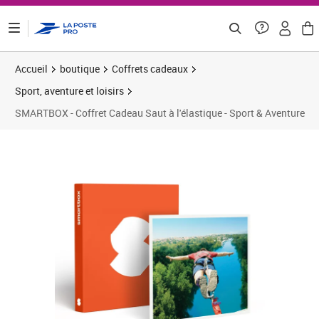
ontenu de la page
Accueil
boutique
Coffrets cadeaux
Sport, aventure et loisirs
SMARTBOX - Coffret Cadeau Saut à l'élastique - Sport & Aventure
Prix barré 49,92 €
Prix 41,58€