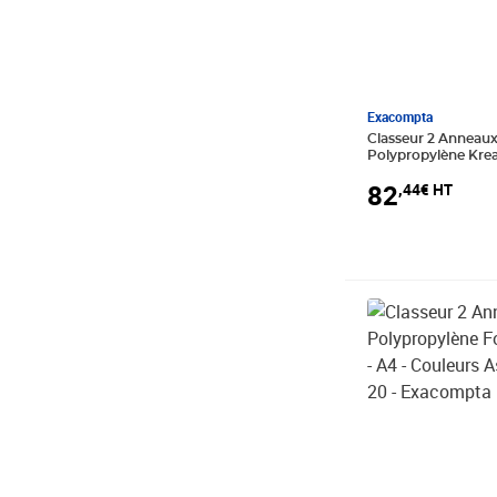
Exacompta
Classeur 2 Annea
Polypropylène Krea
A4 - Couleurs Assort
82
,44€ HT
Exacompta
Prix 89,28€ HT