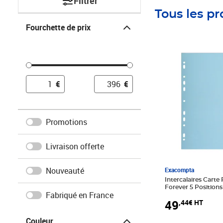
Filtrer
Tous les pr
Fourchette de prix
Fourchette de prix
Prix 49,44€ HT
€
€
Promotions
Livraison offerte
Nouveauté
Exacompta
Intercalaires Carte 
Forever 5 Positions
Fabriqué en France
Assorties - X 50 -
49
,44€ HT
Couleur
Couleur