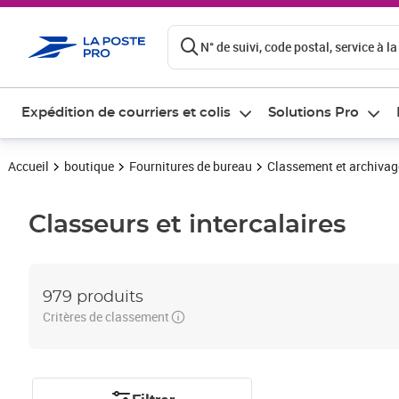
ontenu de la page
N° de suivi, code postal, service à la
Expédition de courriers et colis
Solutions Pro
Accueil
boutique
Fournitures de bureau
Classement et archivag
Classeurs et intercalaires
979 produits
Critères de classement