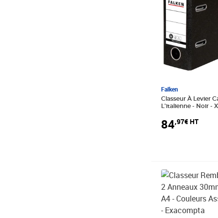
Falken
Classeur À Levier C
L'italienne - Noir - 
84
,97€ HT
Prix 35,28€ HT