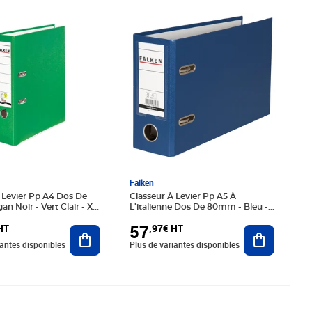
20€ HT
Prix 57,97€ HT
Falken
 Levier Pp A4 Dos De
Classeur À Levier Pp A5 À
 Noir - Vert Clair - X
L'italienne Dos De 80mm - Bleu - X
n
10 - Falken
57
HT
,97€ HT
Ajouter au panier
Ajouter au
iantes disponibles
Plus de variantes disponibles
34€ HT
Prix 77,54€ HT