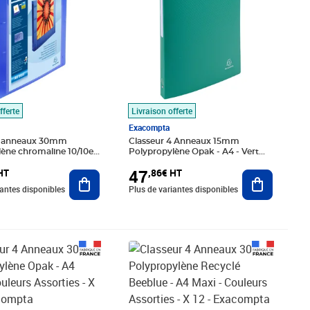
fferte
Livraison offerte
Exacompta
4 anneaux 30mm
Classeur 4 Anneaux 15mm
ène chromaline 10/10e
Polypropylène Opak - A4 - Vert
 A4 maxi bleu
Foncé - X 20 - Exacompta
47
HT
,86€ HT
TA
Ajouter au panier
Ajouter au
iantes disponibles
Plus de variantes disponibles
01€ HT
Prix 61,34€ HT