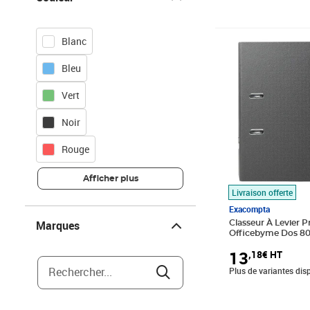
Blanc
Prix 13,18€ HT
Bleu
Vert
Noir
Rouge
Afficher plus
Livraison offerte
Exacompta
Marques
Marques
Classeur À Levier 
Officebyme Dos 80
10 - Exacompta
13
,18€ HT
Rechercher...
Plus de variantes dis