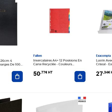
Falken
Exacompta
Intercalaires A4+ 12 Positions En
Lutrin Ave
2x26cm 4
Carte Recyclée - Couleurs
Cristal - 
arges De 100
Assorties - X 20 - Falken
 Des Décisions -
50
27
,77€ HT
,34€ 
Ajouter au panier
Ajouter au panier
Prix 33,58€ HT
Prix 31,