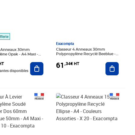
fferte
Exacompta
Classeur 4 Anneaux 30mm
4 Anneaux 30mm
Polypropylène Recyclé Beeblue -
ène Opak - A4 Maxi -
A4 Maxi - Couleurs Assorties - X 12
sorties - X 20 -
61
,34€ HT
HT
- Exacompta
Ajouter au
a
Ajouter au panier
iantes disponibles
94€ HT
Prix 90,73€ HT