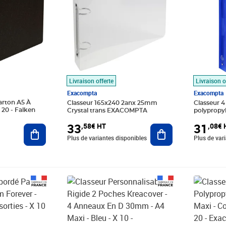
Livraison offerte
Livraison o
Exacompta
Exacompta
arton A5 À
Classeur 165x240 2anx 25mm
Classeur 
X 20 - Falken
Crystal trans EXACOMPTA
polypropyl
Krea Cover -
33
31
,58€ HT
,08€ 
Ajouter au panier
Ajouter au panier
EXACOMP
Plus de variantes disponibles
Plus de var
Prix 42,84€ HT
Prix 12,