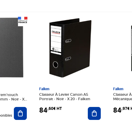
Prix 84,60€ HT
Prix 84,
Falken
Falken
Classeur À Levier Carton A5
Classeur À
Prem'touch
Portrait - Noir - X 20 - Falken
Mécanique 
mm - Noir - X
Falken
84
84
,60€ HT
,97€ 
Ajouter au panier
Ajouter au panier
ponibles