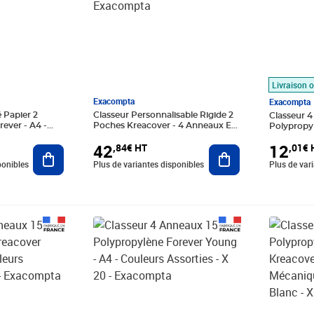
Livraison o
Exacompta
Exacompta
 Papier 2
Classeur Personnalisable Rigide 2
Classeur 
ver - A4 -
Poches Kreacover - 4 Anneaux En
Polypropyl
 X 10 -
D 30mm - A4 Maxi - Bleu - X 10 -
Couleurs As
42
12
,84€ HT
,01€ 
Exacompta
Ajouter au panier
Ajouter au panier
Exacompt
ponibles
Plus de variantes disponibles
Plus de var
Prix 90,73€ HT
Prix 59,