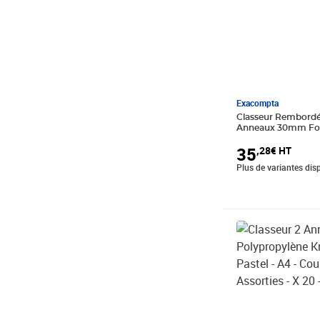
Exacompta
Classeur Rembordé
Anneaux 30mm Fore
Couleurs Assorties -
35
,28€ HT
Exacompta
Plus de variantes dis
Prix 82,44€ HT