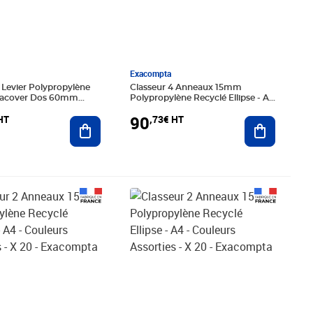
Exacompta
 Levier Polypropylène
Classeur 4 Anneaux 15mm
eacover Dos 60mm
Polypropylène Recyclé Ellipse - A4
 50mm - A4 Maxi -
- Couleurs Assorties - X 20 -
90
HT
,73€ HT
10 - Exacompta
Ajouter au panier
Exacompta
Ajouter au
60€ HT
Prix 89,28€ HT