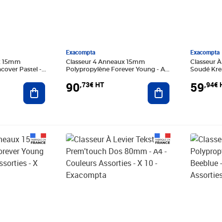
Exacompta
Exacompta
ux 15mm
Classeur 4 Anneaux 15mm
Classeur À
cover Pastel -
Polypropylène Forever Young - A4
Soudé Kr
ies - X 20 -
- Couleurs Assorties - X 20 -
Mécanique
90
59
,73€ HT
,94€ 
Ajouter au panier
Exacompta
Ajouter au panier
Blanc - X 
Prix 42,84€ HT
Prix 84,