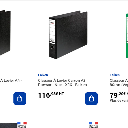
Prix 116,93€ HT
Prix 79,
Falken
Falken
À Levier A4 -
Classeur À Levier Carton A3
Classeur À
Portrait - Noir - X 16 - Falken
80mm Vegan
20 - Falke
116
79
,93€ HT
,20€ 
Ajouter au panier
Ajouter au panier
Plus de var
Prix 50,77€ HT
Prix 27,