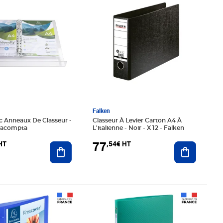
Falken
c Anneaux De Classeur -
Classeur À Levier Carton A4 À
Exacompta
L'italienne - Noir - X 12 - Falken
77
HT
,54€ HT
Ajouter au panier
Ajouter au
08€ HT
Prix 47,86€ HT