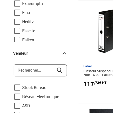
Exacompta
Prix 117,73€ HT
Elba
Herlitz
Esselte
Falken
Vendeur
Leitz
Vendeur
Enveloppebulle
Falken
Oxford
Rechercher...
Classeur Suspendu 
Noir - X 20 - Falken
Herma
117
,73€ HT
Acropaq
Stock-Bureau
Avery
Réseau Electronique
Coutal
ASD
Prix 34,51€ HT
Durable