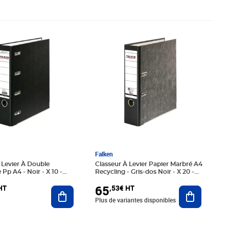
97€ HT
Prix 65,53€ HT
Falken
 Levier À Double
Classeur À Levier Papier Marbré A4
Pp A4 - Noir - X 10 -
Recycling - Gris-dos Noir - X 20 -
Falken
65
HT
,53€ HT
Ajouter au panier
Ajouter au
Plus de variantes disponibles