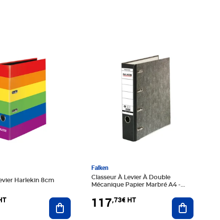
90€ HT
Prix 117,73€ HT
Falken
Classeur À Levier À Double
evier Harlekin 8cm
Mécanique Papier Marbré A4 -
Gris-dos Noir - X 20 - Falken
117
HT
,73€ HT
Ajouter au panier
Ajouter au