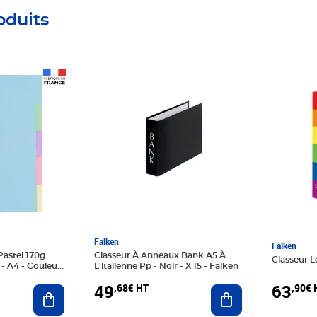
oduits
Prix 49,68€ HT
Prix 63,
Falken
Falken
Pastel 170g
Classeur À Anneaux Bank A5 À
Classeur L
 - A4 - Couleurs
L'italienne Pp - Noir - X 15 - Falken
 Exacompta
49
63
,68€ HT
,90€ 
Ajouter au panier
Ajouter au panier