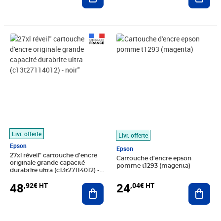
Prix 48,92€ HT
Prix 24,04€ HT
Livr. offerte
Livr. offerte
Epson
Epson
27xl réveil" cartouche d'encre
Cartouche d'encre epson
originale grande capacité
pomme t1293 (magenta)
durabrite ultra (c13t27114012) -
noir"
48
24
,92€ HT
,04€ HT
Ajouter au panier
Ajout