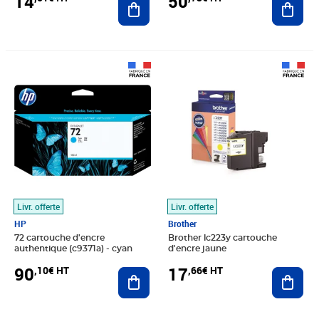
14
50
Prix 90,10€ HT
Prix 17,66€ HT
Livr. offerte
Livr. offerte
HP
Brother
72 cartouche d'encre
Brother lc223y cartouche
authentique (c9371a) - cyan
d'encre jaune
90
17
,10€ HT
,66€ HT
Ajouter au panier
Ajout