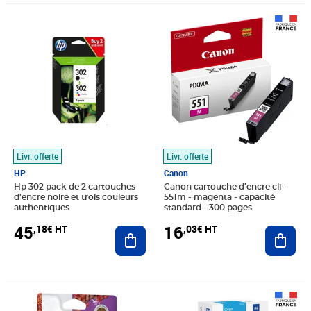
Prix 45,18€ HT
Prix 16,03€ HT
Livr. offerte
Livr. offerte
HP
Canon
Hp 302 pack de 2 cartouches
Canon cartouche d'encre cli-
d'encre noire et trois couleurs
551m - magenta - capacité
authentiques
standard - 300 pages
45
16
,18€ HT
,03€ HT
Ajouter au panier
Ajout
Prix barré 32,56€ HT
Prix 27,13€ HT
Prix barré 115,43€ HT
Prix 96,19€ HT