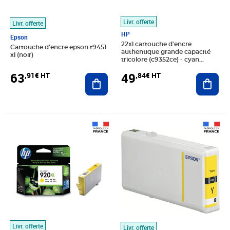
Livr. offerte
Livr. offerte
HP
Epson
22xl cartouche d'encre
Cartouche d'encre epson t9451
authentique grande capacité
xl (noir)
tricolore (c9352ce) - cyan
magenta jaune
63
49
,91€ HT
,84€ HT
Ajouter au panier
Ajout
Prix 24,97€ HT
Prix barré 56,66€ HT
Prix 38,56€ HT
Livr. offerte
Livr. offerte