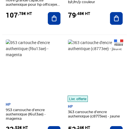
noire grande capacité
b/c/m/y couleur
authentique pour hp officejet
pro x451/x476/x551/x576
107
79
,78€ HT
,48€ HT
(cn625ae)
Ajouter au panier
Ajout
Prix 32,53€ HT
Prix 52,24€ HT
Livr. offerte
HP
HP
953 cartouche d'encre
363 cartouche d'encre
authentique (f6u13ae) -
authentique (c8773ee) - jaune
magenta
,24€ HT
,53€ HT
Ajout
Ajouter au panier