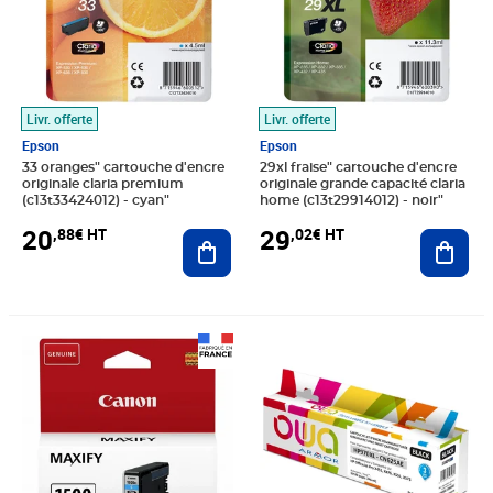
Livr. offerte
Livr. offerte
Epson
Epson
33 oranges" cartouche d'encre
29xl fraise" cartouche d'encre
originale claria premium
originale grande capacité claria
(c13t33424012) - cyan"
home (c13t29914012) - noir"
20
29
,88€ HT
,02€ HT
Ajouter au panier
Ajout
Prix 19,16€ HT
Prix barré 2075,62€ HT
Prix 1 729,68€ HT