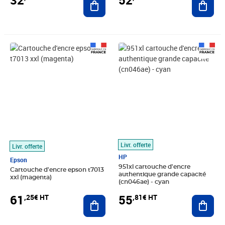
52
32
Prix 61,25€ HT
Prix 55,81€ HT
Livr. offerte
Livr. offerte
HP
Epson
951xl cartouche d'encre
Cartouche d'encre epson t7013
authentique grande capacité
xxl (magenta)
(cn046ae) - cyan
61
55
,25€ HT
,81€ HT
Ajouter au panier
Ajout