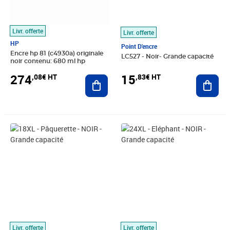
Livr. offerte
Livr. offerte
HP
Point D'encre
Encre hp 81 (c4930a) originale
LC527 - Noir- Grande capacité
noir contenu: 680 ml hp
274
15
,08€ HT
,83€ HT
Ajouter au panier
Ajout
Prix 3,75€ HT
Prix 4,08€ HT
Livr. offerte
Livr. offerte