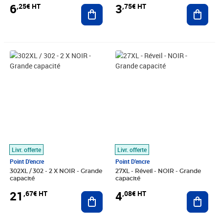
6
3
,25€ HT
,75€ HT
Ajouter au panier
Ajout
Prix 21,67€ HT
Prix 4,08€ HT
Livr. offerte
Livr. offerte
Point D'encre
Point D'encre
302XL / 302 - 2 X NOIR - Grande
27XL - Réveil - NOIR - Grande
capacité
capacité
21
4
,67€ HT
,08€ HT
Ajouter au panier
Ajout