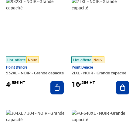
Prix 4,58€ HT
Prix 16,25€ HT
Livr. offerte
Nouv.
Livr. offerte
Nouv.
Point D'encre
Point D'encre
932XL - NOIR - Grande capacité
21XL - NOIR - Grande capacité
4
16
,58€ HT
,25€ HT
Ajouter au panier
Ajout
Prix 12,08€ HT
Prix 17,50€ HT