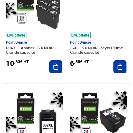
Livr. offerte
Livr. offerte
Point D'encre
Point D'encre
604XL - Ananas - 6 X NOIR -
16XL - 3 X NOIR - Stylo Plume -
Grande capacité
Grande capacité
10
6
,83€ HT
,58€ HT
Ajouter au panier
Ajout
Prix 12,08€ HT
Prix 4,92€ HT