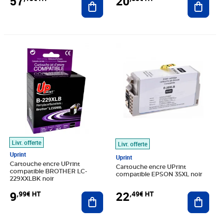
57
20
Prix 9,99€ HT
Prix 22,49€ HT
Livr. offerte
Livr. offerte
Uprint
Uprint
Cartouche encre UPrint
Cartouche encre UPrint
compatible BROTHER LC-
compatible EPSON 35XL noir
229XXLBK noir
9
22
,99€ HT
,49€ HT
Ajouter au panier
Ajout