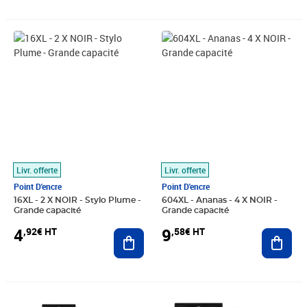
Prix 4,92€ HT
Prix 9,58€ HT
Livr. offerte
Livr. offerte
Point D'encre
Point D'encre
16XL - 2 X NOIR - Stylo Plume -
604XL - Ananas - 4 X NOIR -
Grande capacité
Grande capacité
4
9
,92€ HT
,58€ HT
Ajouter au panier
Ajout
Prix 7,33€ HT
Prix 10,42€ HT