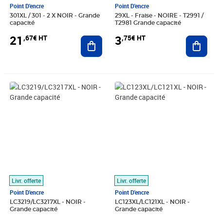
Point D'encre
Point D'encre
301XL / 301 - 2 X NOIR - Grande
29XL - Fraise - NOIRE - T2991 /
capacité
T2981 Grande capacité
21
3
,67€ HT
,75€ HT
Ajouter au panier
Ajout
Prix 6,25€ HT
Prix 3,75€ HT
Livr. offerte
Livr. offerte
Point D'encre
Point D'encre
LC3219/LC3217XL - NOIR -
LC123XL/LC121XL - NOIR -
Grande capacité
Grande capacité