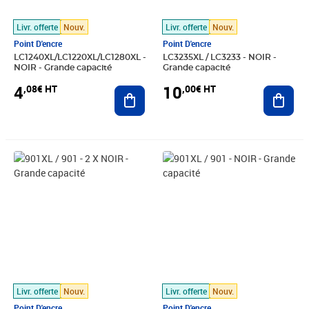
Livr. offerte
Nouv.
Livr. offerte
Nouv.
Point D'encre
Point D'encre
LC1240XL/LC1220XL/LC1280XL -
LC3235XL / LC3233 - NOIR -
NOIR - Grande capacité
Grande capacité
4
10
,08€ HT
,00€ HT
Ajouter au panier
Ajout
Prix 32,50€ HT
Prix 16,25€ HT
Livr. offerte
Nouv.
Livr. offerte
Nouv.
Point D'encre
Point D'encre