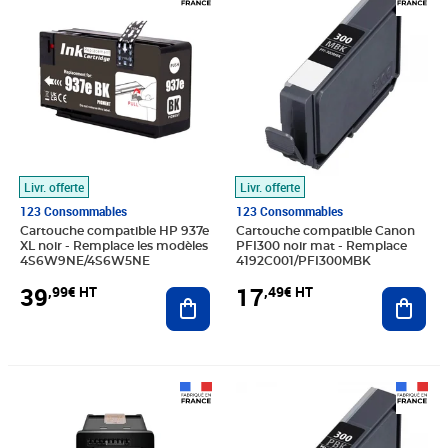
Livr. offerte
Livr. offerte
123 Consommables
123 Consommables
Cartouche compatible HP 937e
Cartouche compatible Canon
XL noir - Remplace les modèles
PFI300 noir mat - Remplace
4S6W9NE/4S6W5NE
4192C001/PFI300MBK
39
17
,99€ HT
,49€ HT
Ajouter au panier
Ajout
Prix 14,16€ HT
Prix 17,49€ HT