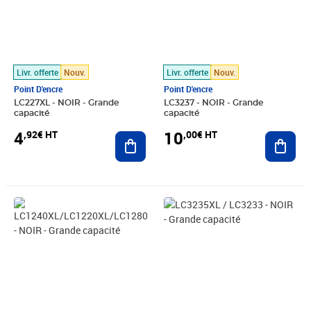
Livr. offerte
Nouv.
Livr. offerte
Nouv.
Point D'encre
Point D'encre
LC227XL - NOIR - Grande
LC3237 - NOIR - Grande
capacité
capacité
4
10
,92€ HT
,00€ HT
Ajouter au panier
Ajout
Prix 4,08€ HT
Prix 10,00€ HT