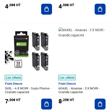
4
4
,08€ HT
,08€ HT
Ajouter au panier
Ajout
Prix 7,00€ HT
Prix 8,25€ HT
Livr. offerte
Livr. offerte
Point D'encre
Point D'encre
16XL - 4 X NOIR - Stylo Plume -
604XL - Ananas - 3 X NOIR -
Grande capacité
Grande capacité
7
8
,00€ HT
,25€ HT
Ajouter au panier
Ajout