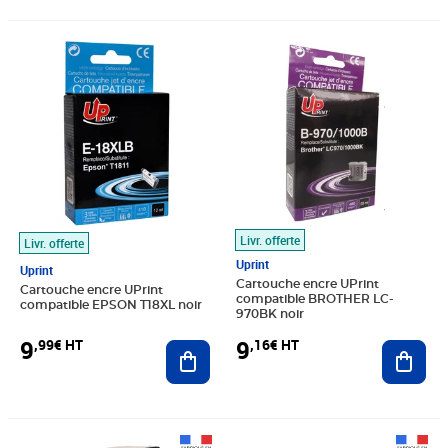
Prix 9,99€ HT
Prix 9,16€ HT
Livr. offerte
Livr. offerte
Uprint
Uprint
Cartouche encre UPrint
Cartouche encre UPrint
compatible BROTHER LC-
compatible EPSON T18XL noir
970BK noir
9
9
,99€ HT
,16€ HT
Ajouter au panier
Ajout
Prix 41,98€ HT
Prix 62,44€ HT