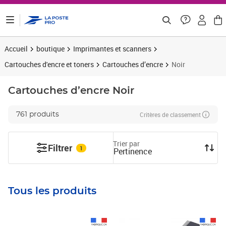
ontenu de la page
Accueil
boutique
Imprimantes et scanners
Cartouches d'encre et toners
Cartouches d’encre
Noir
Cartouches d’encre
Noir
Critères de classement
761 produits
Trier par
Filtrer
1
Pertinence
Tous les produits
Prix 39,99€ HT
Prix 17,49€ HT