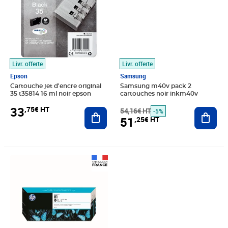
Livr. offerte
Livr. offerte
Epson
Samsung
Cartouche jet d'encre original
Samsung m40v pack 2
35 t35814 16 ml noir epson
cartouches noir inkm40v
33
,75€ HT
Ajouter au panier
54,16€ HT
Ajout
-5%
51
,25€ HT
Prix 274,08€ HT
Prix 15,83€ HT