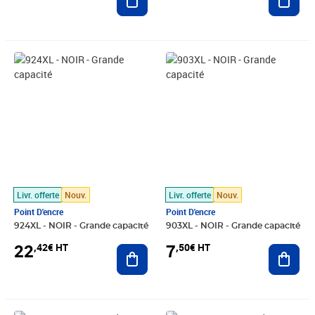
Prix 22,42€ HT
Prix 7,50€ HT
Livr. offerte
Nouv.
Livr. offerte
Nouv.
Point D'encre
Point D'encre
924XL - NOIR - Grande capacité
903XL - NOIR - Grande capacité
22
7
,42€ HT
,50€ HT
Ajouter au panier
Ajout