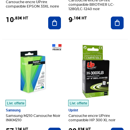
Cartouche encre UPrint
Cartouche encre UPrint
compatible BROTHER LC-
compatible EPSON 33XL noire
1280/LC-1240 noir
10
9
,83€ HT
,16€ HT
Ajouter au panier
Ajout
Prix 57,13€ HT
Prix 20,83€ HT
Livr. offerte
Livr. offerte
Samsung
Uprint
Samsung M210 Cartouche Noir
Cartouche encre UPrint
INKM210
compatible HP 300 XL noir
,13€ HT
,83€ HT
Ajouter au panier
Ajout