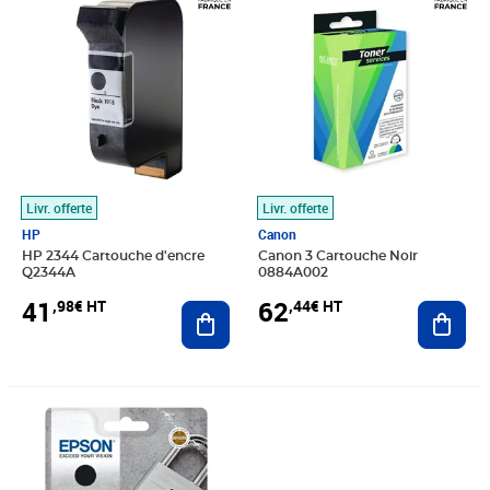
Livr. offerte
Livr. offerte
HP
Canon
HP 2344 Cartouche d'encre
Canon 3 Cartouche Noir
Q2344A
0884A002
41
62
,98€ HT
,44€ HT
Ajouter au panier
Ajout
Prix 33,75€ HT
Prix barré 54,16€ HT
Prix 51,25€ HT