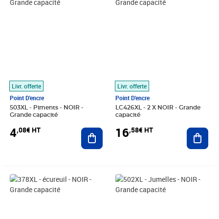
Livr. offerte
Livr. offerte
Point D'encre
Point D'encre
503XL - Piments - NOIR -
LC426XL - 2 X NOIR - Grande
Grande capacité
capacité
4
16
,08€ HT
,58€ HT
Ajouter au panier
Ajout
Prix 4,92€ HT
Prix 4,08€ HT