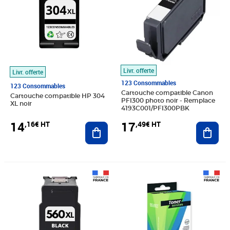
Livr. offerte
Livr. offerte
123 Consommables
123 Consommables
Cartouche compatible Canon
Cartouche compatible HP 304
PFI300 photo noir - Remplace
XL noir
4193C001/PFI300PBK
14
17
,16€ HT
,49€ HT
Ajouter au panier
Ajout
Prix 25,83€ HT
Prix 272,09€ HT