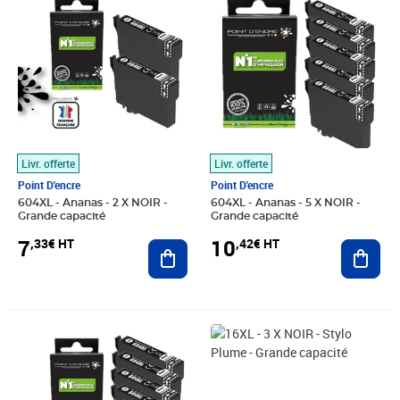
Livr. offerte
Livr. offerte
Point D'encre
Point D'encre
604XL - Ananas - 2 X NOIR -
604XL - Ananas - 5 X NOIR -
Grande capacité
Grande capacité
7
10
,33€ HT
,42€ HT
Ajouter au panier
Ajout
Prix 10,83€ HT
Prix 6,58€ HT