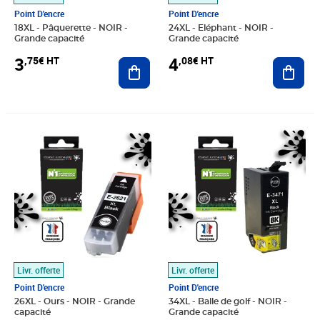
Point D'encre
Point D'encre
18XL - Pâquerette - NOIR -
24XL - Eléphant - NOIR -
Grande capacité
Grande capacité
3
4
,75€ HT
,08€ HT
Ajouter au panier
Ajout
Prix 4,08€ HT
Prix 4,08€ HT
Livr. offerte
Livr. offerte
Point D'encre
Point D'encre
26XL - Ours - NOIR - Grande
34XL - Balle de golf - NOIR -
capacité
Grande capacité