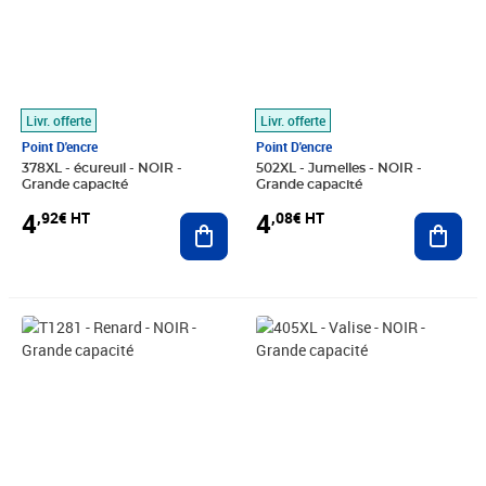
Livr. offerte
Livr. offerte
Point D'encre
Point D'encre
378XL - écureuil - NOIR -
502XL - Jumelles - NOIR -
Grande capacité
Grande capacité
4
4
,92€ HT
,08€ HT
Ajouter au panier
Ajout
Prix 3,75€ HT
Prix 4,08€ HT