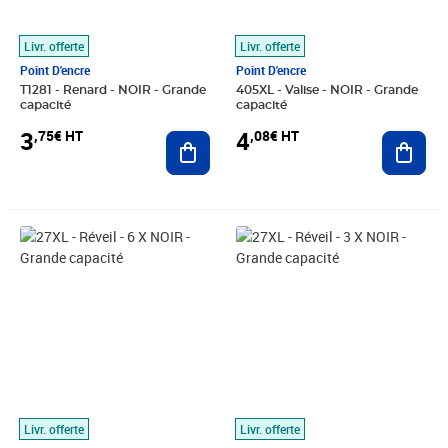
Livr. offerte
Livr. offerte
Point D'encre
Point D'encre
T1281 - Renard - NOIR - Grande
405XL - Valise - NOIR - Grande
capacité
capacité
3
4
,75€ HT
,08€ HT
Ajouter au panier
Ajout
Prix 18,25€ HT
Prix 10,75€ HT
Livr. offerte
Livr. offerte