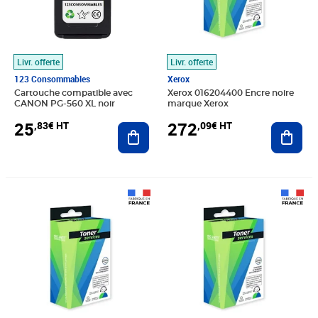
Livr. offerte
Livr. offerte
123 Consommables
Xerox
Cartouche compatible avec
Xerox 016204400 Encre noire
CANON PG-560 XL noir
marque Xerox
25
272
,83€ HT
,09€ HT
Ajouter au panier
Ajout
Prix 312,13€ HT
Prix 209,02€ HT