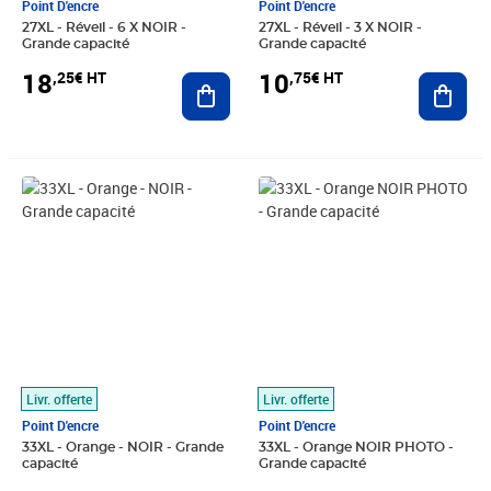
Point D'encre
Point D'encre
27XL - Réveil - 6 X NOIR -
27XL - Réveil - 3 X NOIR -
Grande capacité
Grande capacité
18
10
,25€ HT
,75€ HT
Ajouter au panier
Ajout
Prix 4,08€ HT
Prix 4,08€ HT
Livr. offerte
Livr. offerte
Point D'encre
Point D'encre
33XL - Orange - NOIR - Grande
33XL - Orange NOIR PHOTO -
capacité
Grande capacité