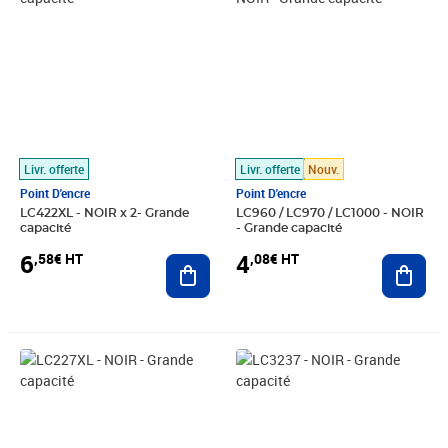
Livr. offerte
Livr. offerte
Nouv.
Point D'encre
Point D'encre
LC422XL - NOIR x 2- Grande
LC960 / LC970 / LC1000 - NOIR
capacité
- Grande capacité
6
4
,58€ HT
,08€ HT
Ajouter au panier
Ajout
Prix 4,92€ HT
Prix 10,00€ HT