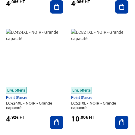
4
4
,08€ HT
,08€ HT
Ajouter au panier
Ajout
Prix 4,92€ HT
Prix 10,00€ HT
Livr. offerte
Livr. offerte
Point D'encre
Point D'encre
LC424XL - NOIR - Grande
LC521XL - NOIR - Grande
capacité
capacité
4
10
,92€ HT
,00€ HT
Ajouter au panier
Ajout