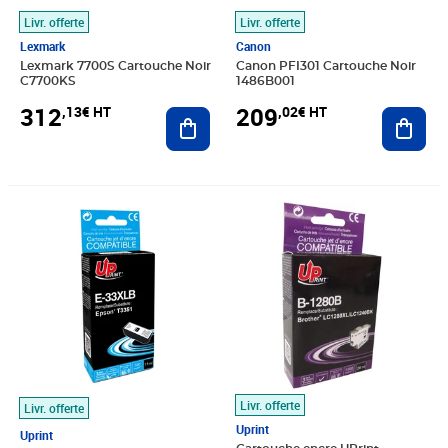
Livr. offerte
Livr. offerte
Lexmark
Canon
Lexmark 7700S Cartouche Noir
Canon PFI301 Cartouche Noir
C7700KS
1486B001
312
209
,13€ HT
,02€ HT
Ajouter au panier
Ajout
Prix 10,83€ HT
Prix 9,16€ HT
Livr. offerte
Livr. offerte
Uprint
Uprint