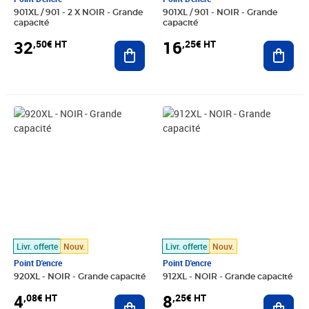
901XL / 901 - 2 X NOIR - Grande
901XL / 901 - NOIR - Grande
capacité
capacité
32
16
,50€ HT
,25€ HT
Ajouter au panier
Ajout
Prix 4,08€ HT
Prix 8,25€ HT
Livr. offerte
Nouv.
Livr. offerte
Nouv.
Point D'encre
Point D'encre
920XL - NOIR - Grande capacité
912XL - NOIR - Grande capacité
4
8
,08€ HT
,25€ HT
Ajouter au panier
Ajout