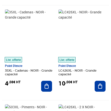
Prix 4,08€ HT
Prix 10,00€ HT
Livr. offerte
Livr. offerte
Point D'encre
Point D'encre
35XL - Cadenas - NOIR - Grande
LC426XL - NOIR - Grande
capacité
capacité
4
10
,08€ HT
,00€ HT
Ajouter au panier
Ajout
Prix 4,08€ HT
Prix 16,58€ HT