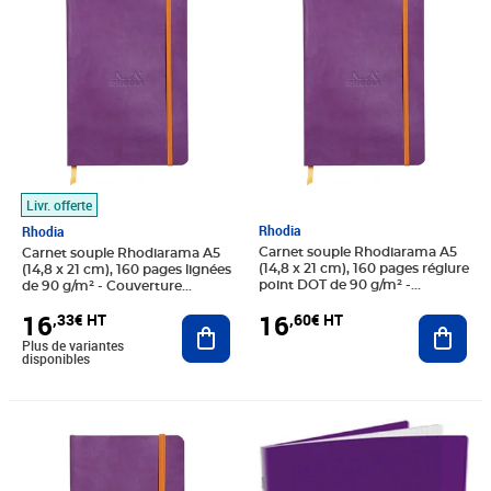
Livr. offerte
Rhodia
Rhodia
Carnet souple Rhodiarama A5
Carnet souple Rhodiarama A5
(14,8 x 21 cm), 160 pages réglure
(14,8 x 21 cm), 160 pages lignées
point DOT de 90 g/m² -
de 90 g/m² - Couverture
Couverture violette
violette
16
16
,60€ HT
,33€ HT
Ajout
Ajouter au panier
Plus de variantes
disponibles
Prix 8,95€ HT
Prix 4,47€ HT