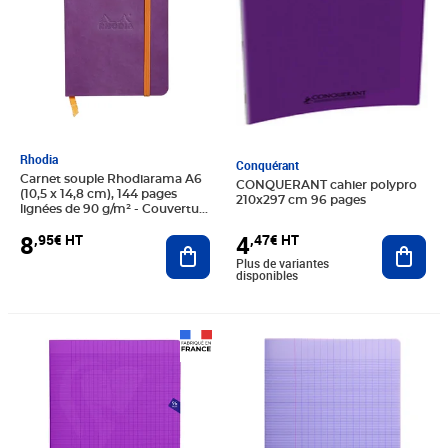
Rhodia
Conquérant
Carnet souple Rhodiarama A6
CONQUERANT cahier polypro
(10,5 x 14,8 cm), 144 pages
210x297 cm 96 pages
lignées de 90 g/m² - Couverture
violette
8
4
,95€ HT
,47€ HT
Ajouter au panier
Ajout
Plus de variantes
disponibles
Prix 2,99€ HT
Prix 1,29€ HT