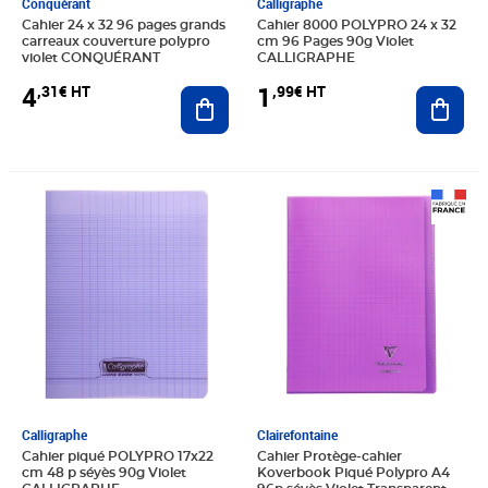
Conquérant
Calligraphe
Cahier 24 x 32 96 pages grands
Cahier 8000 POLYPRO 24 x 32
carreaux couverture polypro
cm 96 Pages 90g Violet
violet CONQUÉRANT
CALLIGRAPHE
4
1
,31€ HT
,99€ HT
Ajouter au panier
Ajout
Prix 0,99€ HT
Prix 5,97€ HT
Calligraphe
Clairefontaine
Cahier piqué POLYPRO 17x22
Cahier Protège-cahier
cm 48 p séyès 90g Violet
Koverbook Piqué Polypro A4