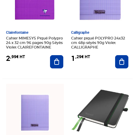
Clairefontaine
Calligraphe
Cahier MIMESYS Piqué Polypro
Cahier piqué POLYPRO 24x32
24 x 32 cm 96 pages 90g Séyès
cm 48p séyès 90g Violet
Violet CLAIREFONTAINE
CALLIGRAPHE
2
1
,99€ HT
,29€ HT
Ajouter au panier
Ajout
Prix 1,99€ HT
Prix 21,09€ HT