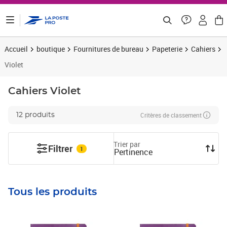
ontenu de la page
Accueil
boutique
Fournitures de bureau
Papeterie
Cahiers
Violet
Cahiers
Violet
Critères de classement
12 produits
Trier par
Filtrer
1
Pertinence
Tous les produits
Prix 16,33€ HT
Prix 16,60€ HT