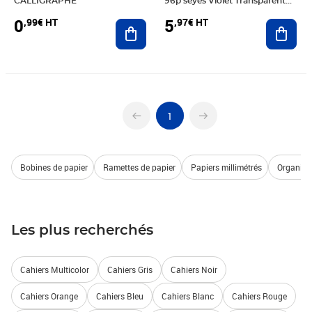
CALLIGRAPHE
96p séyès Violet Transparent
CLAIREFONTAINE
0
5
,99€ HT
,97€ HT
Ajouter au panier
Ajout
1
Bobines de papier
Ramettes de papier
Papiers millimétrés
Organisa
Les plus recherchés
Cahiers Multicolor
Cahiers Gris
Cahiers Noir
Cahiers Orange
Cahiers Bleu
Cahiers Blanc
Cahiers Rouge