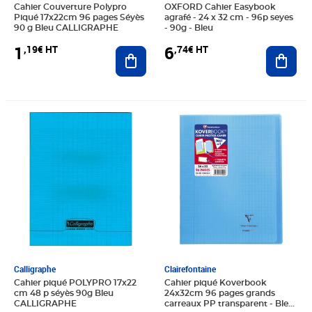
Cahier Couverture Polypro
OXFORD Cahier Easybook
Piqué 17x22cm 96 pages Séyès
agrafé - 24 x 32 cm - 96p seyes
90 g Bleu CALLIGRAPHE
- 90g - Bleu
1
6
,19€ HT
,74€ HT
Ajouter au panier
Ajout
Prix 0,99€ HT
Prix 5,65€ HT
Calligraphe
Clairefontaine
Cahier piqué POLYPRO 17x22
Cahier piqué Koverbook
cm 48 p séyès 90g Bleu
24x32cm 96 pages grands
CALLIGRAPHE
carreaux PP transparent - Bleu