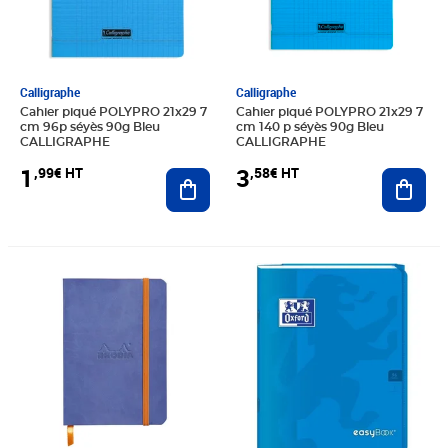
Calligraphe
Calligraphe
Cahier piqué POLYPRO 21x29 7
Cahier piqué POLYPRO 21x29 7
cm 96p séyès 90g Bleu
cm 140 p séyès 90g Bleu
CALLIGRAPHE
CALLIGRAPHE
1
3
,99€ HT
,58€ HT
Ajouter au panier
Ajout
Prix 13,63€ HT
Prix 3,56€ HT