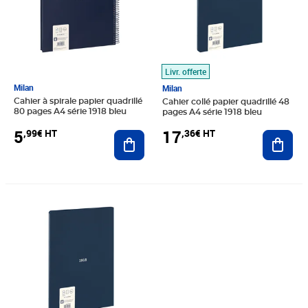
Livr. offerte
Milan
Milan
Cahier à spirale papier quadrillé
Cahier collé papier quadrillé 48
80 pages A4 série 1918 bleu
pages A4 série 1918 bleu
5
17
,99€ HT
,36€ HT
Ajouter au panier
Ajout
Prix barré 19,84€ HT
Prix 16,53€ HT