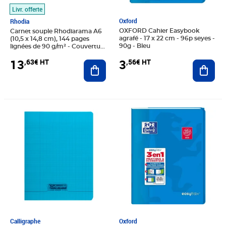
Livr. offerte
Oxford
Rhodia
OXFORD Cahier Easybook
Carnet souple Rhodiarama A6
agrafé - 17 x 22 cm - 96p seyes -
(10,5 x 14,8 cm), 144 pages
90g - Bleu
lignées de 90 g/m² - Couverture
Saphir
3
13
,56€ HT
,63€ HT
Ajout
Ajouter au panier
Prix 1,19€ HT
Prix 6,74€ HT
Calligraphe
Oxford