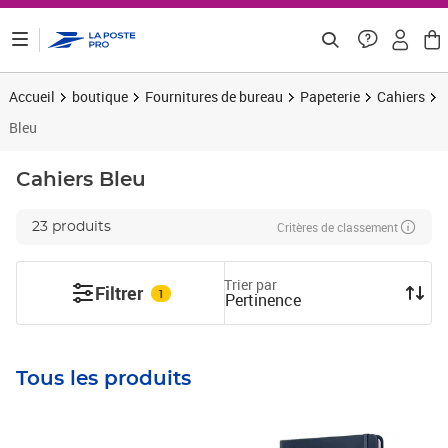
ontenu de la page
Accueil
boutique
Fournitures de bureau
Papeterie
Cahiers
Bleu
Cahiers
Bleu
Critères de classement
23 produits
Trier par
Filtrer
1
Pertinence
Tous les produits
Prix 10,00€ HT
Prix 23,46€ HT