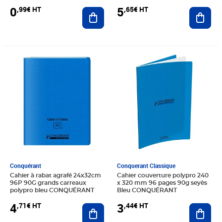
CLAIREFONTAINE
0
5
,99€ HT
,65€ HT
Ajouter au panier
Ajout
Prix 4,71€ HT
Prix 3,44€ HT
Conquérant
Conquerant Classique
Cahier à rabat agrafé 24x32cm
Cahier couverture polypro 240
96P 90G grands carreaux
x 320 mm 96 pages 90g seyès
polypro bleu CONQUÉRANT
Bleu CONQUÉRANT
4
3
,71€ HT
,44€ HT
Ajouter au panier
Ajout