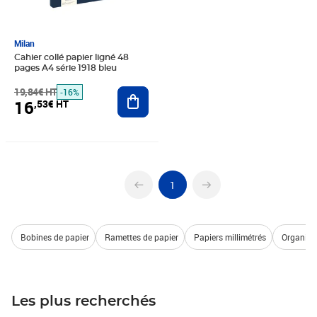
Milan
Cahier collé papier ligné 48
pages A4 série 1918 bleu
19,84€ HT
Ajouter au panier
-16%
16
,53€ HT
1
Bobines de papier
Ramettes de papier
Papiers millimétrés
Organisa
Les plus recherchés