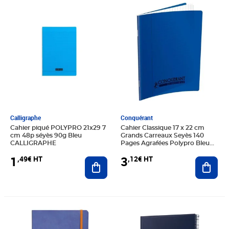
Prix 1,49€ HT
Prix 3,12€ HT
Calligraphe
Conquérant
Cahier piqué POLYPRO 21x29 7
Cahier Classique 17 x 22 cm
cm 48p séyès 90g Bleu
Grands Carreaux Seyès 140
CALLIGRAPHE
Pages Agrafées Polypro Bleu
CONQUÉRANT
1
3
,49€ HT
,12€ HT
Ajouter au panier
Ajout
Prix 15,22€ HT
Prix 5,99€ HT