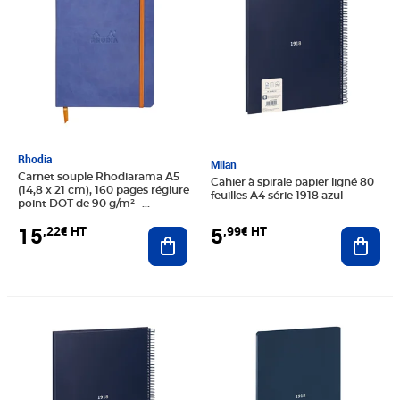
Rhodia
Milan
Carnet souple Rhodiarama A5
Cahier à spirale papier ligné 80
(14,8 x 21 cm), 160 pages réglure
feuilles A4 série 1918 azul
point DOT de 90 g/m² -
Couverture Saphir
15
5
,22€ HT
,99€ HT
Ajouter au panier
Ajout
Prix 5,99€ HT
Prix 17,36€ HT