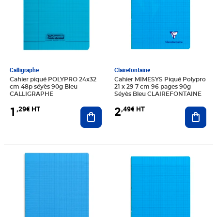
Calligraphe
Clairefontaine
Cahier piqué POLYPRO 24x32
Cahier MIMESYS Piqué Polypro
cm 48p séyès 90g Bleu
21 x 29 7 cm 96 pages 90g
CALLIGRAPHE
Séyès Bleu CLAIREFONTAINE
1
2
,29€ HT
,49€ HT
Ajouter au panier
Ajout
Prix 1,99€ HT
Prix 3,58€ HT