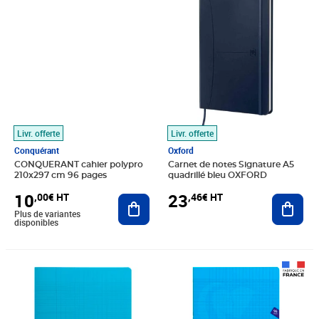
Livr. offerte
Livr. offerte
Conquérant
Oxford
CONQUERANT cahier polypro
Carnet de notes Signature A5
210x297 cm 96 pages
quadrillé bleu OXFORD
10
23
,00€ HT
,46€ HT
Ajouter au panier
Ajout
Plus de variantes
disponibles
Prix 1,29€ HT
Prix 2,49€ HT