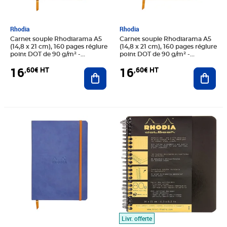
Rhodia
Rhodia
Carnet souple Rhodiarama A5
Carnet souple Rhodiarama A5
(14,8 x 21 cm), 160 pages réglure
(14,8 x 21 cm), 160 pages réglure
point DOT de 90 g/m² -
point DOT de 90 g/m² -
Couverture Taupe
Couverture coquelicot
16
16
,60€ HT
,60€ HT
Ajouter au panier
Ajout
Prix 15,22€ HT
Prix 18,23€ HT
Livr. offerte