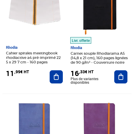
Livr. offerte
Rhodia
Rhodia
Cahier spirales meetingbook
Carnet souple Rhodiarama A5
rhodiactive a4 pré-imprimé 22
(14,8 x 21 cm), 160 pages lignées
5 x 29 7 cm - 160 pages
de 90 g/m² - Couverture noire
11
16
,99€ HT
,33€ HT
Ajouter au panier
Ajout
Plus de variantes
disponibles
Prix 13,53€ HT
Prix 8,95€ HT