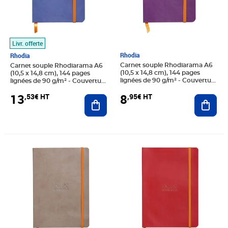
Livr. offerte
Rhodia
Rhodia
Carnet souple Rhodiarama A6
Carnet souple Rhodiarama A6
(10,5 x 14,8 cm), 144 pages
(10,5 x 14,8 cm), 144 pages
lignées de 90 g/m² - Couverture
lignées de 90 g/m² - Couverture
violette
Saphir
8
13
,95€ HT
,53€ HT
Ajout
Ajouter au panier
Prix 16,60€ HT
Prix 16,60€ HT