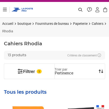
ontenu de la page
Accueil
boutique
Fournitures de bureau
Papeterie
Cahiers
Rhodia
Cahiers
Rhodia
Critères de classement
13 produits
Trier par
Filtrer
1
Pertinence
Tous les produits
Prix 12,59€ HT
Prix 9,99€ HT