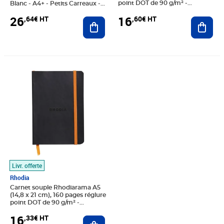
point DOT de 90 g/m² -
Blanc - A4+ - Petits Carreaux -
Couverture violette
160 pages Détachables
16
26
,60€ HT
,64€ HT
Ajout
Ajouter au panier
Prix 16,33€ HT
Livr. offerte
Rhodia
Carnet souple Rhodiarama A5
(14,8 x 21 cm), 160 pages réglure
point DOT de 90 g/m² -
Couverture noire
16
,33€ HT
Ajouter au panier