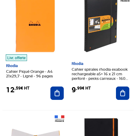
Livr. offerte
Rhodia
Rhodia
Cahier spirales rhodia exabook
Cahier Piqué Orange - A4
rechargeable a5+ 16 x 21 cm
21x29,7 - Ligné - 96 pages
perforé - petits carreaux - 160
pages
12
9
,59€ HT
,99€ HT
Ajouter au panier
Ajout
Prix 11,99€ HT
Prix 16,33€ HT