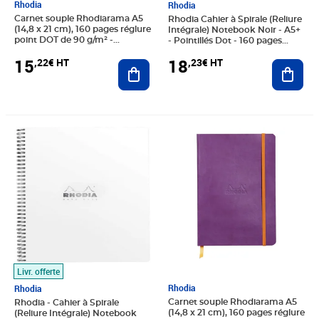
Rhodia
Rhodia
Carnet souple Rhodiarama A5
Rhodia Cahier à Spirale (Reliure
(14,8 x 21 cm), 160 pages réglure
Intégrale) Notebook Noir - A5+
point DOT de 90 g/m² -
- Pointillés Dot - 160 pages
Couverture Saphir
Détachables
15
18
,22€ HT
,23€ HT
Ajouter au panier
Ajout
Prix 26,64€ HT
Prix 16,60€ HT
Livr. offerte
Rhodia
Rhodia
Carnet souple Rhodiarama A5
Rhodia - Cahier à Spirale
(14,8 x 21 cm), 160 pages réglure
(Reliure Intégrale) Notebook