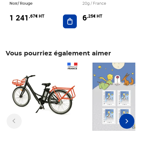
Noir/ Rouge
20g / France
1 241
6
,67€ HT
,25€ HT
Ajouter au panier
Vous pourriez également aimer
Prix 1 241,67€ HT
Prix 6,25€ HT