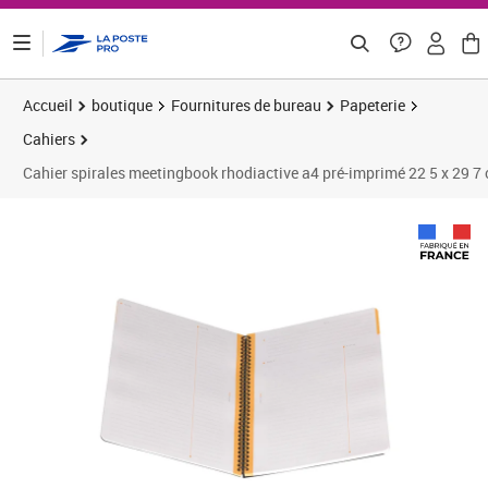
ontenu de la page
Accueil
boutique
Fournitures de bureau
Papeterie
Cahiers
Cahier spirales meetingbook rhodiactive a4 pré-imprimé 22 5 x 29 7
Prix 11,99€