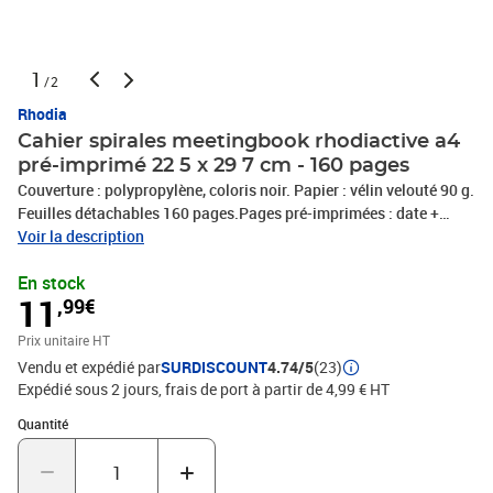
1
/2
Rhodia
Cahier spirales meetingbook rhodiactive a4
pré-imprimé 22 5 x 29 7 cm - 160 pages
Couverture : polypropylène, coloris noir. Papier : vélin velouté 90 g.
Feuilles détachables 160 pages.Pages pré-imprimées : date +
notes + action.
Voir la description
En stock
11
,99€
Prix unitaire HT
Vendu et expédié par
SURDISCOUNT
4.74/5
(23)
Expédié sous 2 jours, frais de port à partir de 4,99 € HT
Quantité : 1
Quantité