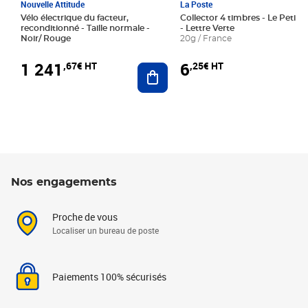
Nouvelle Attitude
La Poste
Vélo électrique du facteur,
Collector 4 timbres - Le Petit P
reconditionné - Taille normale -
- Lettre Verte
Noir/ Rouge
20g / France
1 241
6
,67€ HT
,25€ HT
Ajouter au panier
Nos engagements
Proche de vous
Localiser un bureau de poste
Paiements 100% sécurisés