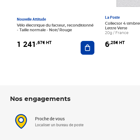
La Poste
Nouvelle Attitude
Collector 4 timbres
Vélo électrique du facteur, reconditionné
Lettre Verte
- Taille normale - Noir/ Rouge
20g / France
1 241
6
,67€ HT
,25€ HT
Ajouter au panier
Nos engagements
Proche de vous
Localiser un bureau de poste