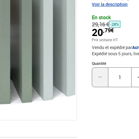
ACROPAQ, en polypropylè
Voir la description
elles offrent une capaci
En stock
l'école, elles allient pra
29,16 €
-28%
20
,79€
Prix unitaire HT
Vendu et expédié par
Ac
Expédié sous 5 jours
liv
Quantité : 1
Quantité