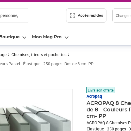
 personne, ...
Changer d
Accès rapides
Boutique
Mon Mag Pro
vage
Chemises, trieurs et pochettes
urs Pastel - Élastique - 250 pages- Dos de 3 cm- PP
Prix barré 29,16 €
Prix 20,79€
Livraison offerte
Acropaq
ACROPAQ 8 Chemi
de 8 - Couleurs 
cm- PP
ACROPAQ 8 Chemises Plas
Élastique - 250 pages- D