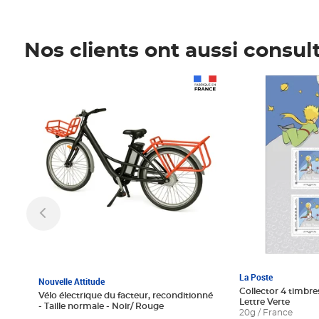
Nos clients ont aussi consul
Prix 1 241,67€ HT
Prix 6,25€ HT
La Poste
Nouvelle Attitude
Collector 4 timbres
Vélo électrique du facteur, reconditionné
Lettre Verte
- Taille normale - Noir/ Rouge
20g / France