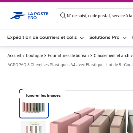
ontenu de la page
N° de suivi, code postal, service à la
Expédition de courriers et colis
Solutions Pro
Accueil
boutique
Fournitures de bureau
Classement et archi
ACROPAQ 8 Chemises Plastiques A4 avec Elastique - Lot de 8 - Coule
Ignorer les images