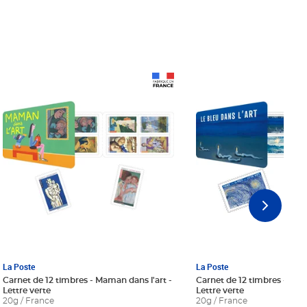
Prix 18,24€ Net
Prix 18,24€ Net
La Poste
La Poste
Carnet de 12 timbres - Maman dans l'art -
Carnet de 12 timbres - Le bl
Lettre verte
Lettre verte
20g / France
20g / France