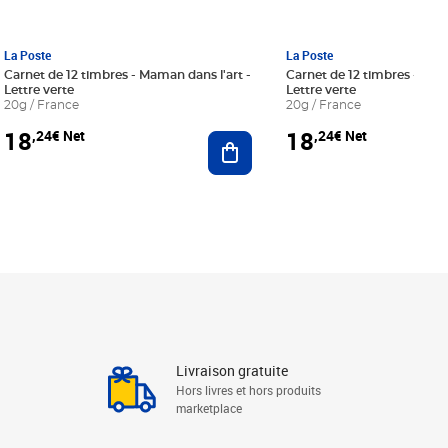
La Poste
La Poste
Carnet de 12 timbres - Maman dans l'art -
Carnet de 12 timbres - Le bl
Lettre verte
Lettre verte
20g / France
20g / France
18
18
,24€ Net
,24€ Net
r au panier
Ajouter au panier
Livraison gratuite
Hors livres et hors produits
marketplace