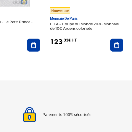
Nouveauté
Monnaie De Paris
 - Le Petit Prince -
FIFA – Coupe du Monde 2026 Monnaie
de 10€ Argent colorisée
123
,33€ HT
Ajoute
Ajouter au panier
Paiements 100% sécurisés