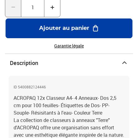
22 mm, peut contenir jusqu'à 100 feuilles A4- Matériau :
polypropylène lisse (PP), épaisseur de 0,5 mm : Polypropylène
lisse (PP), épaisseur 0,5 mm- Finition : Motif mat sur le PP-
Dimensions de la reliure individuelle : 240 x 314 x 22 mm (largeur
Ajouter au panier
du dos)- Quantité : Paquet de 12 classeurs à anneaux- Dimensions
de l'emballage : 290 x 75 x 330 mm- Gamme de couleurs : Gamme
Terre (4 couleurs)- Couleurs incluses : Sable, bleu-gris, rose tendre
Garantie légale
et vert tendre (3 de chaque couleur)
Description
ID 5400882124446
ACROPAQ 12x Classeur A4- 4 Anneaux- Dos 2,5
cm pour 100 feuilles- Étiquettes de Dos- PP-
Souple- Résisitants à l'eau- Couleur Terre
La collection de classeurs à anneaux "Terre"
d'ACROPAQ offre une organisation sans effort
avec une esthétique élégante inspirée de la nature.