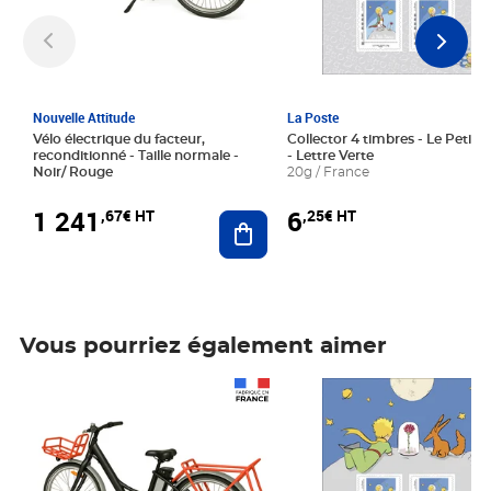
Nouvelle Attitude
La Poste
Vélo électrique du facteur,
Collector 4 timbres - Le Petit P
reconditionné - Taille normale -
- Lettre Verte
Noir/ Rouge
20g / France
1 241
6
,67€ HT
,25€ HT
Ajouter au panier
Vous pourriez également aimer
Prix 1 241,67€ HT
Prix 6,25€ HT