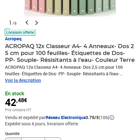
1
/6
Livraison offerte
Acropaq
ACROPAQ 12x Classeur A4- 4 Anneaux- Dos 2
5 cm pour 100 feuilles- Étiquettes de Dos-
PP- Souple- Résisitants à l'eau- Couleur Terre
ACROPAQ 12x Classeur A4- 4 Anneaux- Dos 2,5 cm pour 100
feuilles- Étiquettes de Dos- PP- Souple- Résisitants à l'eau-
Couleur TerreLa collection de classeurs à anneaux "Terre"
Voir la description
d'ACROPAQ offre une organisation sans effort avec une esthétique
En stock
élégante inspirée de la nature. Le dos fin de 2,5 cm maximise
42
,48€
l'espace et peut contenir jusqu'à 100 feuilles A4 dans des chemises
en polypropylène de 0,45 mm durables et résistantes à l'eau.
Prix unitaire HT
Disponible en 4 couleurs pastel pour faciliter l'identification des
Vendu et expédié par
Réseau Electronique
3.75/5
(106)
documents. Mettez de l'ordre dans votre espace de travail et dites
Expédié sous 4 jours
livraison offerte
adieu au chaos!Informations sur le produit : - Type : Classeur à
anneaux- Format : Pour documents A4- Nombre d'anneaux : 4-
Quantité : 1
Quantité
Type d'anneau : Joint torique, 16 mm de diamètre- Largeur du dos :