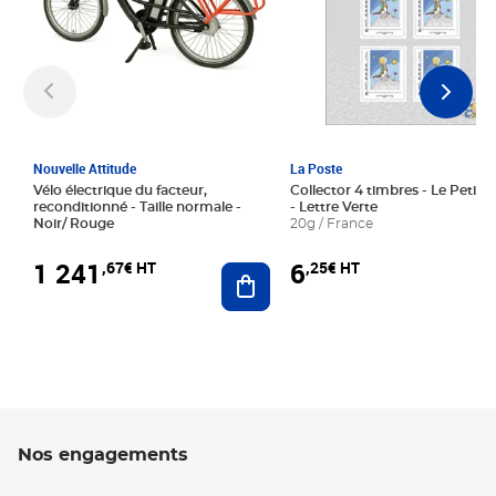
Nouvelle Attitude
La Poste
Vélo électrique du facteur,
Collector 4 timbres - Le Petit P
reconditionné - Taille normale -
- Lettre Verte
Noir/ Rouge
20g / France
1 241
6
,67€ HT
,25€ HT
Ajouter au panier
Nos engagements