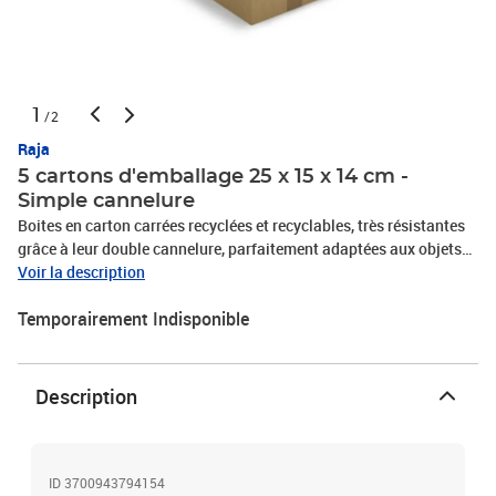
1
/2
Raja
5 cartons d'emballage 25 x 15 x 14 cm -
Simple cannelure
Boites en carton carrées recyclées et recyclables, très résistantes
grâce à leur double cannelure, parfaitement adaptées aux objets
lourds et fragiles. Ces cartons d'expédition sont palettisables. Leur
Voir la description
livraison à plat permet de gagner de la place. Dimensions : 25 x 15
Temporairement Indisponible
x 14 cm
Description
ID 3700943794154