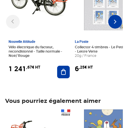
Nouvelle Attitude
La Poste
Vélo électrique du facteur,
Collector 4 timbres - Le Petit P
reconditionné - Taille normale -
- Lettre Verte
Noir/ Rouge
20g / France
1 241
6
,67€ HT
,25€ HT
Ajouter au panier
Vous pourriez également aimer
Prix 1 241,67€ HT
Prix 6,25€ HT