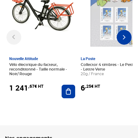
Nouvelle Attitude
La Poste
Vélo électrique du facteur,
Collector 4 timbres - Le Petit P
reconditionné - Taille normale -
- Lettre Verte
Noir/ Rouge
20g / France
1 241
6
,67€ HT
,25€ HT
Ajouter au panier