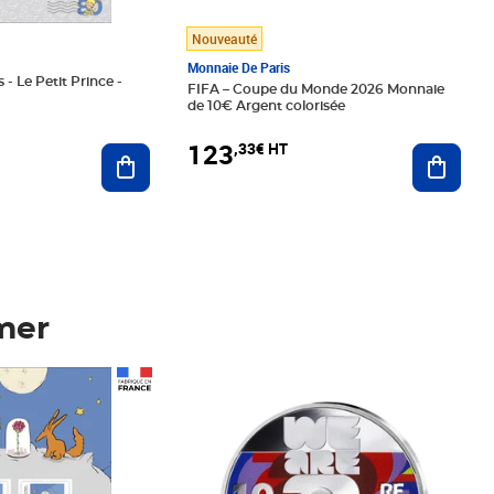
Nouveauté
Monnaie De Paris
 - Le Petit Prince -
FIFA – Coupe du Monde 2026 Monnaie
de 10€ Argent colorisée
123
,33€ HT
Ajoute
Ajouter au panier
mer
Prix 123,33€ HT