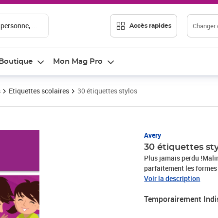
 personne, ...
Changer d
Accès rapides
Boutique
Mon Mag Pro
s
Etiquettes scolaires
30 étiquettes stylos
Avery
30 étiquettes st
Plus jamais perdu !Malin
parfaitement les formes 
(même dans le cartable, 
Voir la description
et au frottement, utilis
Temporairement Indi
du petit dernier sera (à 
passe, nos étiquettes sty