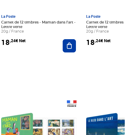
La Poste
La Poste
Carnet de 12 timbres - Maman dans l'art -
Carnet de 12 timbres - Le bl
Lettre verte
Lettre verte
20g / France
20g / France
18
18
,24€ Net
,24€ Net
r au panier
Ajouter au panier
Prix 18,24€ Net
Prix 18,24€ Net