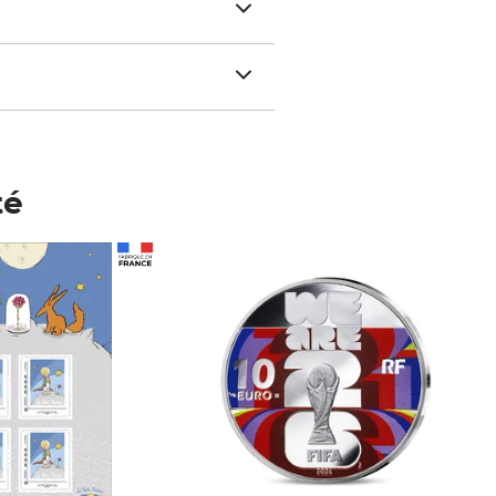
té
Prix 123,33€ HT