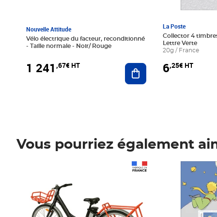
La Poste
Nouvelle Attitude
Collector 4 timbres
Vélo électrique du facteur, reconditionné
Lettre Verte
- Taille normale - Noir/ Rouge
20g / France
1 241
6
,67€ HT
,25€ HT
Ajouter au panier
Vous pourriez également ai
Prix 1 241,67€ HT
Prix 6,25€ HT