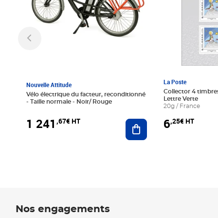
La Poste
Nouvelle Attitude
Collector 4 timbres
Vélo électrique du facteur, reconditionné
Lettre Verte
- Taille normale - Noir/ Rouge
20g / France
1 241
6
,67€ HT
,25€ HT
Ajouter au panier
Nos engagements