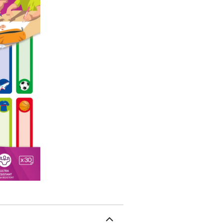
camarades ont tendance 
journée et à revenir à l
étiquettes stylos, ils pou
CaractéristiquesDimensi
d'adhésif : Adhésif perm
PolyéthylèneCaractérist