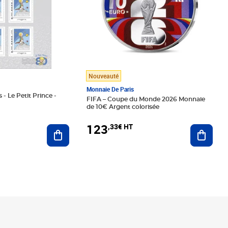
Nouveauté
Monnaie De Paris
 - Le Petit Prince -
FIFA – Coupe du Monde 2026 Monnaie
de 10€ Argent colorisée
123
,33€ HT
Ajoute
Ajouter au panier