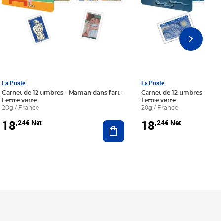
La Poste
La Poste
Carnet de 12 timbres - Maman dans l'art -
Carnet de 12 timbres - Le bl
Lettre verte
Lettre verte
20g / France
20g / France
18
18
,24€ Net
,24€ Net
r au panier
Ajouter au panier