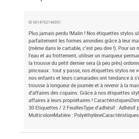
ID 5014702140051
Plus jamais perdu !Malin ! Nos étiquettes stylos u
parfaitement les formes arrondies grâce à leur mat
(même dans le cartable, c'est peu dire !). Pour un
l'eau et au frottement, utiliser un marqueur perma
la trousse du petit dernier sera (à peu près) ordonn
pinceaux : tout y passe, nos étiquettes stylos ne v
nos enfants et leurs camarades ont tendance à s'
trousse à longueur de journée et à revenir à la mai
d'affaires des copains. Grâce à nos étiquettes stylo
affaires à leurs propriétaires ! CaractéristiquesD
30 Etiquettes / 2 FeuillesType d'adhésif : Adhésif
MulticoloreMatière : PolyéthylèneCaractéristiques 