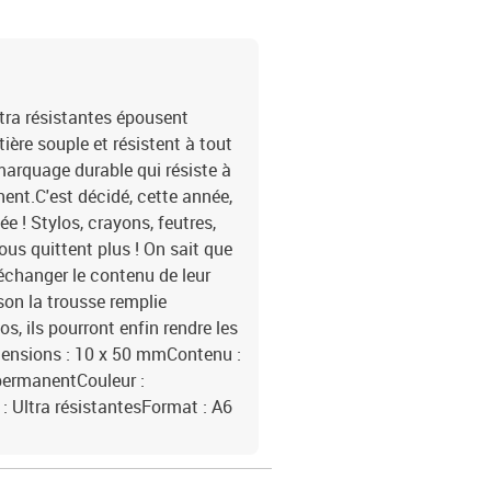
ltra résistantes épousent
ière souple et résistent à tout
 marquage durable qui résiste à
nent.C'est décidé, cette année,
ée ! Stylos, crayons, feutres,
ous quittent plus ! On sait que
échanger le contenu de leur
son la trousse remplie
s, ils pourront enfin rendre les
imensions : 10 x 50 mmContenu :
 permanentCouleur :
: Ultra résistantesFormat : A6