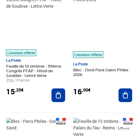
Livraison offerte
Livraison offerte
La Poste
La Poste
Feuille de 10 timbres - 99ème
Bloc - Doré Paris Salon Philex
Congrès FFAP - Hôtel de
2026
Soubise - Lettre Verte
20g / France
15
16
,20€
,00€
Ajouter au panier
Ajout
Prix 12,00€
Prix 22,80€