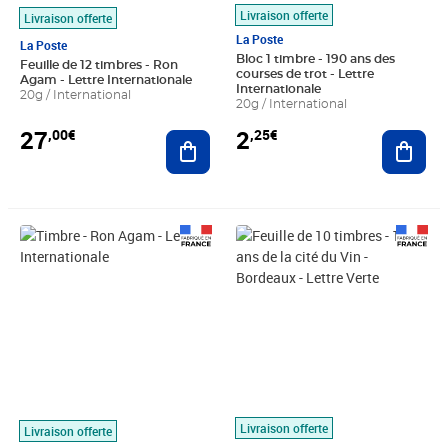
Livraison offerte
Livraison offerte
La Poste
La Poste
Bloc 1 timbre - 190 ans des
Feuille de 12 timbres - Ron
courses de trot - Lettre
Agam - Lettre Internationale
Internationale
20g / International
20g / International
27
2
,00€
,25€
Ajouter au panier
Ajout
Prix 2,25€
Prix 15,20€
Livraison offerte
Livraison offerte