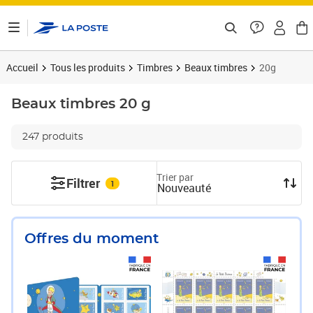
ontenu de la page
Accueil
Tous les produits
Timbres
Beaux timbres
20g
Beaux timbres
20 g
247 produits
Trier par
Filtrer
1
Nouveauté
Offres du moment
Prix 18,24€
Prix 33,75€