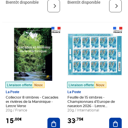
Lettre Internationale
Bientôt disponible
Bientôt disponible
Prix 15,00€
Prix 33,75€
Livraison offerte
Nouv.
Livraison offerte
Nouv.
La Poste
La Poste
Collector 8 timbres - Cascades
Feuille de 15 timbres -
et rivières de la Martinique -
Championnats d'Europe de
Lettre Verte
natation 2026 - Lettre
20g / France
Internationale
20g / International
15
33
,00€
,75€
Ajouter au panier
Ajout