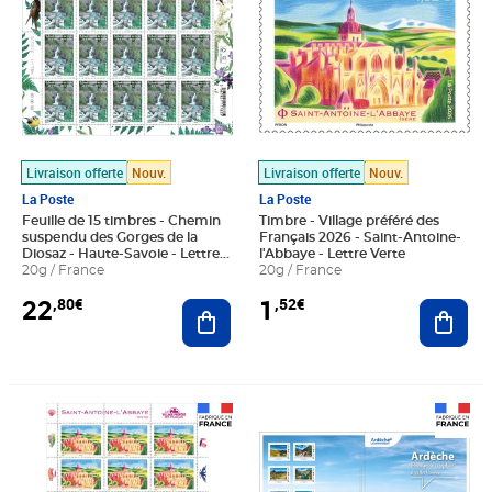
Livraison offerte
Nouv.
Livraison offerte
Nouv.
La Poste
La Poste
Feuille de 15 timbres - Chemin
Timbre - Village préféré des
suspendu des Gorges de la
Français 2026 - Saint-Antoine-
Diosaz - Haute-Savoie - Lettre
l'Abbaye - Lettre Verte
Verte
20g / France
20g / France
22
1
,80€
,52€
Ajouter au panier
Ajout
Prix 22,80€
Prix 15,00€