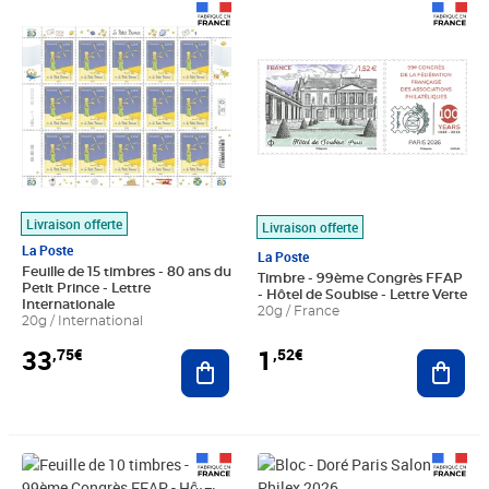
Prix 33,75€
Prix 1,52€
Livraison offerte
Livraison offerte
La Poste
La Poste
Feuille de 15 timbres - 80 ans du
Timbre - 99ème Congrès FFAP
Petit Prince - Lettre
- Hôtel de Soubise - Lettre Verte
Internationale
20g / France
20g / International
33
1
,75€
,52€
Ajouter au panier
Ajout
Prix 15,20€
Prix 16,00€