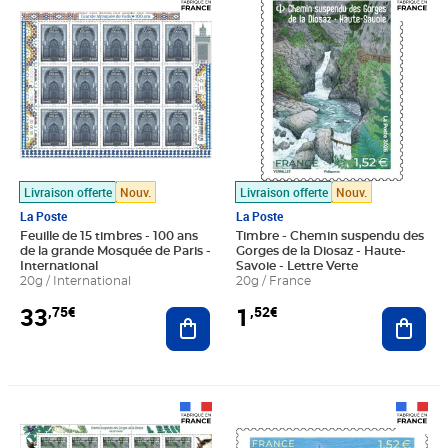
Livraison offerte
Nouv.
Livraison offerte
Nouv.
La Poste
La Poste
Feuille de 15 timbres - 100 ans
Timbre - Chemin suspendu des
de la grande Mosquée de Paris -
Gorges de la Diosaz - Haute-
International
Savoie - Lettre Verte
20g / International
20g / France
33
1
,75€
,52€
Ajouter au panier
Ajout
Prix 22,80€
Prix 1,52€