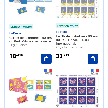
Livraison offerte
Livraison offerte
La Poste
La Poste
Feuille de 15 timbres - 80 ans
Carnet de 12 timbres - 80 ans
du Petit Prince - Lettre
du Petit Prince - Lettre verte
Internationale
20g / France
20g / International
18
33
,24€
,75€
Ajouter au panier
Ajouter 
Prix 18,24€
Prix 27,00€