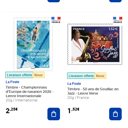
Prix 2,25€
Prix 1,52€
Livraison offerte
Nouv.
Livraison offerte
Nouv.
La Poste
La Poste
Timbre - Championnats
Timbre - 50 ans de Souillac en
d'Europe de natation 2026 -
Jazz - Lettre Verte
Lettre Internationale
20g / France
20g / International
2
1
,25€
,52€
Ajouter au panier
Ajout