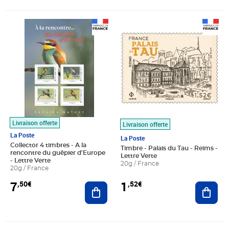
Prix 7,50€
Prix 1,52€
Livraison offerte
Livraison offerte
La Poste
La Poste
Collector 4 timbres - A la
Timbre - Palais du Tau - Reims -
rencontre du guêpier d'Europe
Lettre Verte
- Lettre Verte
20g / France
20g / France
7
1
,50€
,52€
Ajouter au panier
Ajout