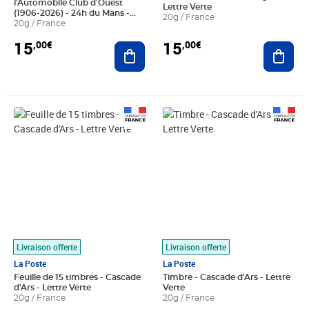
l'Automobile Club d'Ouest
Lettre Verte
(1906-2026) - 24h du Mans -
20g / France
Lettre Verte
20g / France
15
15
,00€
,00€
Ajouter au panier
Ajout
Prix 22,80€
Prix 1,52€
Livraison offerte
Livraison offerte
La Poste
La Poste
Feuille de 15 timbres - Cascade
Timbre - Cascade d'Ars - Lettre
d'Ars - Lettre Verte
Verte
20g / France
20g / France