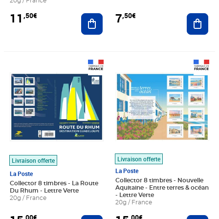
20g / France
11
7
,50€
,50€
Ajouter au panier
Ajout
Prix 15,00€
Prix 15,00€
Livraison offerte
Livraison offerte
La Poste
La Poste
Collector 8 timbres - Nouvelle
Collector 8 timbres - La Route
Aquitaine - Entre terres & océan
Du Rhum - Lettre Verte
- Lettre Verte
20g / France
20g / France
,00€
,00€
Ajouter au panier
Ajout