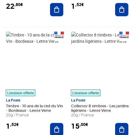
22
1
,80€
,52€
Ajouter au panier
Ajout
Prix 1,52€
Prix 15,00€
Livraison offerte
Livraison offerte
La Poste
La Poste
Timbre - 10 ans de la cité du Vin
Collector 8 timbres - Les jardins
- Bordeaux - Lettre Verte
ligériens - Lettre Verte
20g / France
20g / France
1
15
,52€
,00€
Ajouter au panier
Ajout