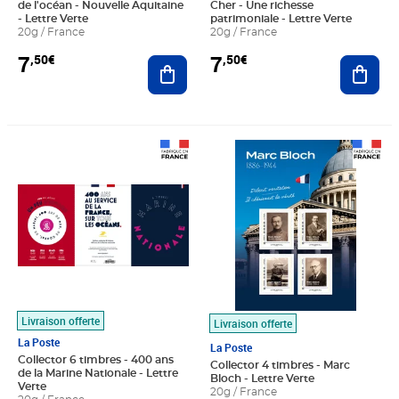
de l'océan - Nouvelle Aquitaine
Cher - Une richesse
- Lettre Verte
patrimoniale - Lettre Verte
20g / France
20g / France
7
7
,50€
,50€
Ajouter au panier
Ajout
Prix 11,50€
Prix 7,50€
Livraison offerte
Livraison offerte
La Poste
La Poste
Collector 6 timbres - 400 ans
Collector 4 timbres - Marc
de la Marine Nationale - Lettre
Bloch - Lettre Verte
Verte
20g / France