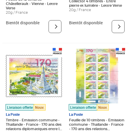
Collector 4 timbres - Entre
Châtellerault - Vienne - Lettre
pierre et lumière - Lettre Verte
Verte
20g / France
20g / France
Bientôt disponible
Bientôt disponible
Livraison offerte
Nouv.
Livraison offerte
Nouv.
La Poste
La Poste
Timbre - Emission commune -
Feuille de 10 timbres - Emission
Thaïlande - France - 170 ans des
commune - Thaïlande - France
relations diplomatiques entre la
- 170 ans des relations