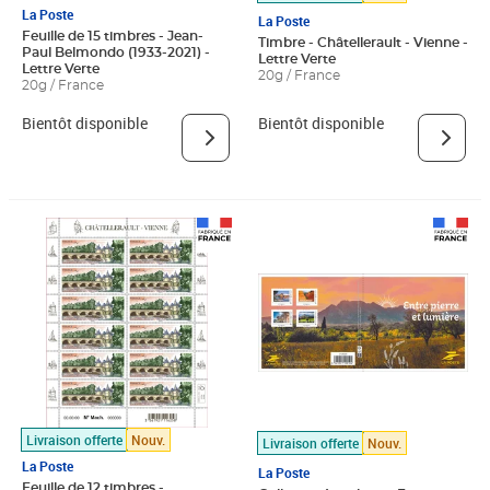
La Poste
La Poste
Feuille de 15 timbres - Jean-
Timbre - Châtellerault - Vienne -
Paul Belmondo (1933-2021) -
Lettre Verte
Lettre Verte
20g / France
20g / France
Bientôt disponible
Bientôt disponible
Livraison offerte
Nouv.
Livraison offerte
Nouv.
La Poste
La Poste
Feuille de 12 timbres -