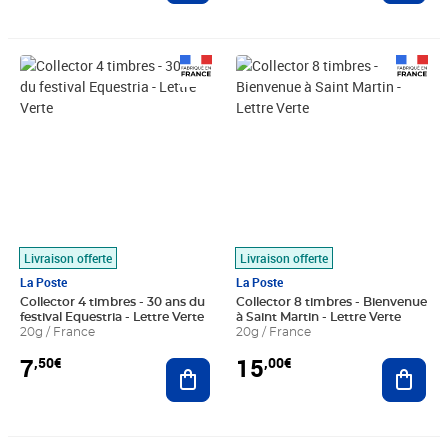
Prix 7,50€
Prix 15,00€
Livraison offerte
Livraison offerte
La Poste
La Poste
Collector 4 timbres - 30 ans du
Collector 8 timbres - Bienvenue
festival Equestria - Lettre Verte
à Saint Martin - Lettre Verte
20g / France
20g / France
7
15
,50€
,00€
Ajouter au panier
Ajout