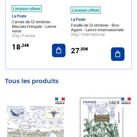
Livraison offerte
Livraison offerte
La Poste
La Poste
Carnet de 12 timbres -
Feuille de 12 timbres - Ron
Biscuits français - Lettre
Agam - Lettre Internationale
verte
20g / International
20g / France
18
,24€
Ajouter au panier
27
,00€
Ajouter 
Tous les produits