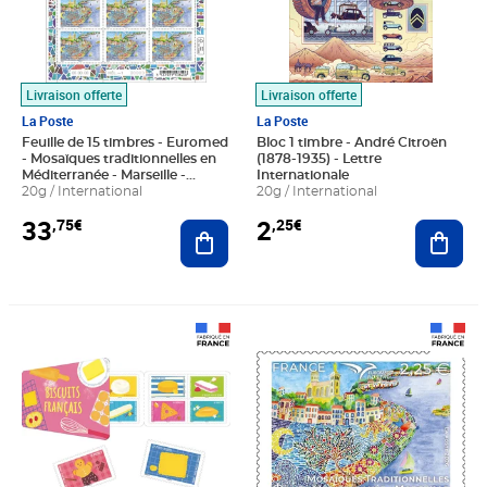
Livraison offerte
Livraison offerte
La Poste
La Poste
Feuille de 15 timbres - Euromed
Bloc 1 timbre - André Citroën
- Mosaïques traditionnelles en
(1878-1935) - Lettre
Méditerranée - Marseille -
Internationale
International
20g / International
20g / International
33
2
,75€
,25€
Ajouter au panier
Ajout
Prix 18,24€
Prix 2,25€