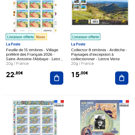
Livraison offerte
Nouv.
Livraison offerte
La Poste
La Poste
Feuille de 15 timbres - Village
Collector 8 timbres - Ardèche -
préféré des Français 2026 -
Paysages d'exception à
Saint-Antoine-l'Abbaye - Lettre
collectionner - Lettre Verte
Verte
20g / France
20g / France
22
15
,80€
,00€
Ajouter au panier
Ajout
Prix 33,75€
Prix 2,25€