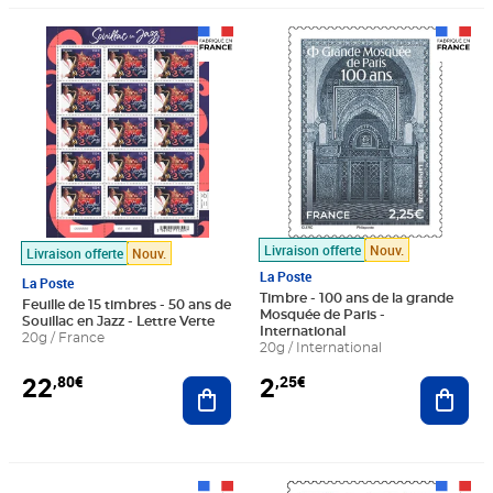
Prix 22,80€
Prix 2,25€
Livraison offerte
Nouv.
Livraison offerte
Nouv.
La Poste
La Poste
Timbre - 100 ans de la grande
Feuille de 15 timbres - 50 ans de
Mosquée de Paris -
Souillac en Jazz - Lettre Verte
International
20g / France
20g / International
22
2
,80€
,25€
Ajouter au panier
Ajout
Prix 33,75€
Prix 1,52€