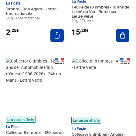
La Poste
La Poste
Feuille de 10 timbres - 10 ans de
Timbre - Ron Agam - Lettre
la cité du Vin - Bordeaux -
Internationale
Lettre Verte
20g / International
20g / France
2
15
,25€
,20€
Ajouter au panier
Ajout
Prix 15,00€
Prix 15,00€
Livraison offerte
Livraison offerte
La Poste
La Poste
Collector 8 timbres - 120 ans de
Collector 8 timbres - Angers -