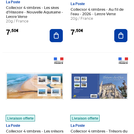
La Poste
La Poste
Collector 4 timbres - Les sites
Collector 4 timbres - Au fil de
d'Histoire - Nouvelle Aquitaine -
l'eau - 2026 - Lettre Verte
Lettre Verte
20g / France
20g / France
7
7
,50€
,50€
Ajouter au panier
Ajout
Prix 7,50€
Prix 7,50€
Livraison offerte
Livraison offerte
La Poste
La Poste
Collector 4 timbres - Les trésors
Collector 4 timbres - Trésors du