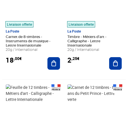
Livraison offerte
Livraison offerte
La Poste
La Poste
Carnet de 8 timbres -
Timbre - Métiers d'art -
Instruments de musique -
Calligraphe - Lettre
Lettre Internationale
Internationale
20g / International
20g / International
18
2
,00€
,25€
Ajouter au panier
Ajout
Prix 27,00€
Prix 18,24€