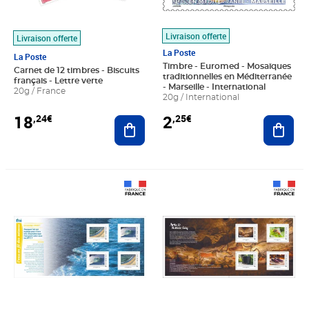
Livraison offerte
Livraison offerte
La Poste
La Poste
Timbre - Euromed - Mosaïques
Carnet de 12 timbres - Biscuits
traditionnelles en Méditerranée
français - Lettre verte
- Marseille - International
20g / France
20g / International
18
2
,24€
,25€
Ajouter au panier
Ajout
Prix 7,50€
Prix 7,50€