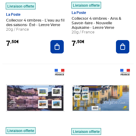
Livraison offerte
Livraison offerte
La Poste
La Poste
Collector 4 timbres - Arts &
Collector 4 timbres - L'eau au fil
Savoir-faire - Nouvelle
des saisons- Été - Lettre Verte
Aquitaine - Lettre Verte
20g / France
20g / France
7
7
,50€
,50€
Ajouter au panier
Ajout
Prix 7,50€
Prix 7,50€
Livraison offerte
Livraison offerte