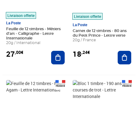
Livraison offerte
Livraison offerte
La Poste
La Poste
Feuille de 12 timbres - Métiers
Carnet de 12 timbres - 80 ans
d'art - Calligraphe - Lettre
du Petit Prince - Lettre verte
Internationale
20g / France
20g / International
27
18
,00€
,24€
Ajouter au panier
Ajout
Prix 27,00€
Prix 2,25€