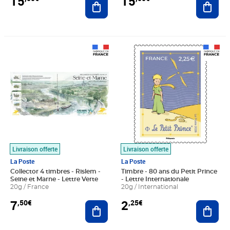
15
15
Prix 7,50€
Prix 2,25€
Livraison offerte
Livraison offerte
La Poste
La Poste
Collector 4 timbres - Rislem -
Timbre - 80 ans du Petit Prince
Seine et Marne - Lettre Verte
- Lettre Internationale
20g / France
20g / International
7
2
,50€
,25€
Ajouter au panier
Ajout