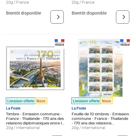
Thaïlande et la France - Wat
20g / France
diplomatiques entre la
20g / France
Arun - Lettre Verte
Thaïlande et la France - Wat
Arun - Lettre Verte
Bientôt disponible
Bientôt disponible
Livraison offerte
Nouv.
Livraison offerte
Nouv.
La Poste
La Poste
Timbre - Emission commune -
Feuille de 10 timbres - Emission
France - Thaïlande - 170 ans des
commune - France - Thaïlande
relations diplomatiques entre la
- 170 ans des relations
France et la Thaïlande - Tour
20g / International
diplomatiques entre la France
20g / International
Eiffel - Lettre Internationale
et la Thaïlande - Tour Eiffel -