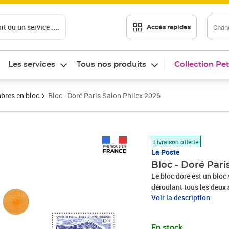
t ou un service ....
Chang
Accès rapides
Les services
Tous nos produits
Collection Pet
bres en bloc
Bloc - Doré Paris Salon Philex 2026
Prix 16,00€
Livraison offerte
La Poste
Bloc - Doré Pari
Le bloc doré est un bloc
déroulant tous les deux a
réimprimer des poinçons 
Voir la description
conservés au musée de la
bloc, sublimée par la do
En stock