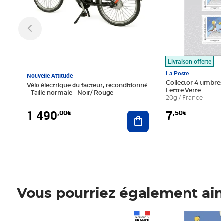
Livraison offerte
La Poste
Nouvelle Attitude
Collector 4 timbres
Vélo électrique du facteur, reconditionné
Lettre Verte
- Taille normale - Noir/ Rouge
20g / France
1 490
7
,00€
,50€
Ajouter au panier
Vous pourriez également ai
Prix 1 490,00€
Prix 7,50€