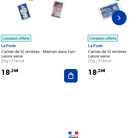
Livraison offerte
Livraison offerte
La Poste
La Poste
Carnet de 12 timbres - Maman dans l'art -
Carnet de 12 timbres - Le bl
Lettre verte
Lettre verte
20g / France
20g / France
18
18
,24€
,24€
r au panier
Ajouter au panier
Prix 18,24€
Prix 18,24€