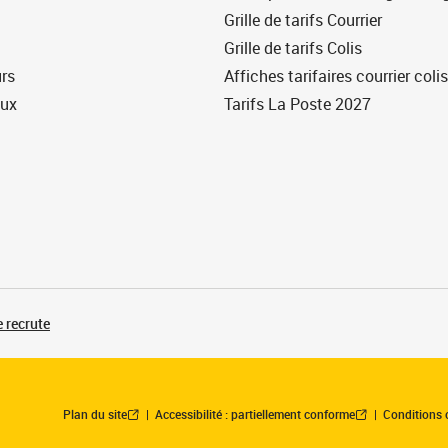
Grille de tarifs Courrier
Grille de tarifs Colis
urs
Affiches tarifaires courrier colis
eux
Tarifs La Poste 2027
 recrute
Plan du site
Accessibilité : partiellement conforme
Conditions 