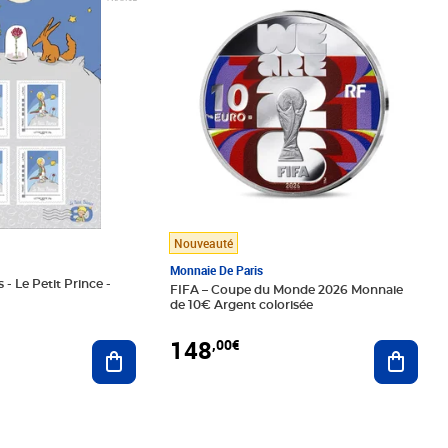
Nouveauté
Monnaie De Paris
 - Le Petit Prince -
FIFA – Coupe du Monde 2026 Monnaie
de 10€ Argent colorisée
148
,00€
Ajouter au panier
Ajoute