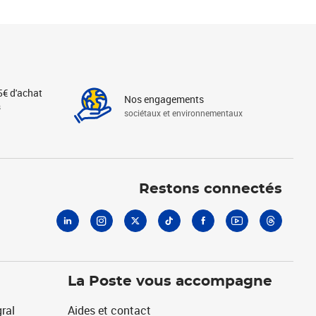
5€ d'achat
Nos engagements
s
sociétaux et environnementaux
Linkedin
Instagram
X
Tiktok
Facebook
Youtube
Threads
Restons connectés
La Poste vous accompagne
ral
Aides et contact