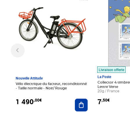
Livraison offerte
La Poste
Nouvelle Attitude
Collector 4 timbres
Vélo électrique du facteur, reconditionné
Lettre Verte
- Taille normale - Noir/ Rouge
20g / France
1 490
7
,00€
,50€
Ajouter au panier