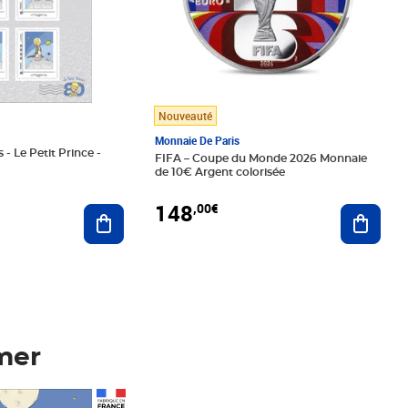
Nouveauté
Monnaie De Paris
 - Le Petit Prince -
FIFA – Coupe du Monde 2026 Monnaie
de 10€ Argent colorisée
148
,00€
Ajouter au panier
Ajoute
mer
Prix 148,00€