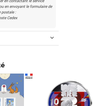
r en contactant le service
 ou en envoyant le formulaire de
 postale :
Poste Cedex
té
Prix 148,00€