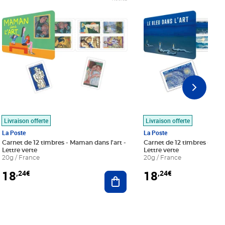
Livraison offerte
Livraison offerte
La Poste
La Poste
Carnet de 12 timbres - Maman dans l'art -
Carnet de 12 timbres - Le bl
Lettre verte
Lettre verte
20g / France
20g / France
18
18
,24€
,24€
r au panier
Ajouter au panier