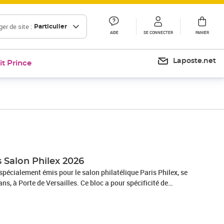
er de site :
Particulier
AIDE
SE CONNECTER
PANIER
Laposte.net
it Prince
s Salon Philex 2026
 spécialement émis pour le salon philatélique Paris Philex, se
ns, à Porte de Versailles. Ce bloc a pour spécificité de
taille-douce, historiques ou plus récents, le plus souvent
 Poste. Il est complété par une création originale en fond de
rure à chaud, lui donnant son nom. Cette création a pour