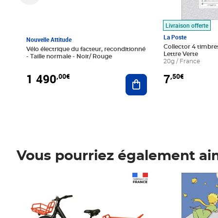
Livraison offerte
La Poste
Nouvelle Attitude
Collector 4 timbres
Vélo électrique du facteur, reconditionné
Lettre Verte
- Taille normale - Noir/ Rouge
20g / France
1 490
7
,00€
,50€
Ajouter au panier
Vous pourriez également ai
Prix 1 490,00€
Prix 7,50€