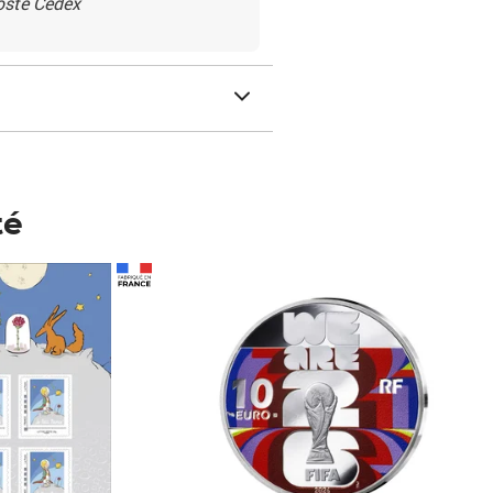
Poste Cedex
té
Prix 148,00€