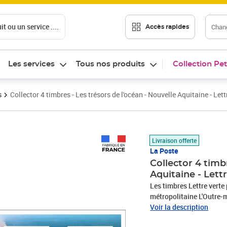
t ou un service ....
Chang
Accès rapides
Les services
Tous nos produits
Collection Pet
s
Collector 4 timbres - Les trésors de l'océan - Nouvelle Aquitaine - Lett
Prix 7,50€
Livraison offerte
La Poste
Collector 4 timb
Aquitaine - Lett
Les timbres Lettre verte pe
métropolitaine L'Outre-mer (surtaxe au-delà de 100g) Andorre et Monaco. Le Client
est informé qu’il dispose
Voir la description
de sa commande pour se r