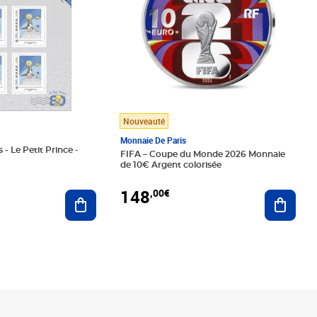
Nouveauté
Monnaie De Paris
 - Le Petit Prince -
FIFA – Coupe du Monde 2026 Monnaie
de 10€ Argent colorisée
148
,00€
Ajouter au panier
Ajoute