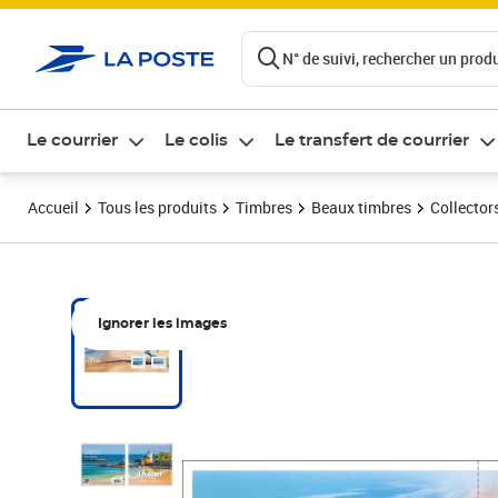
ontenu de la page
N° de suivi, rechercher un produi
Le courrier
Le colis
Le transfert de courrier
Accueil
Tous les produits
Timbres
Beaux timbres
Collector
Ignorer les images