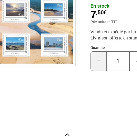
et Contact» sur le Site 
En stock
1 des CGV par voie posta
7
,50€
Cedex
Prix unitaire TTC
Vendu et expédié par La
Livraison offerte en s
Quantité : 1
Quantité