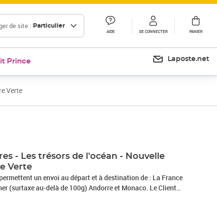
er de site :
Particulier
AIDE
SE CONNECTER
PANIER
Laposte.net
it Prince
re Verte
res - Les trésors de l'océan - Nouvelle
re Verte
rmettent un envoi au départ et à destination de : La France
 d'un délai légal de 14 jours à compter de la date de réception
étracter en contactant le service client par la rubrique «Aide