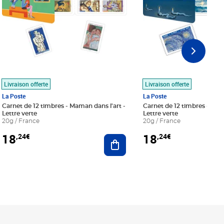
Livraison offerte
Livraison offerte
La Poste
La Poste
Carnet de 12 timbres - Maman dans l'art -
Carnet de 12 timbres - Le bl
Lettre verte
Lettre verte
20g / France
20g / France
18
18
,24€
,24€
r au panier
Ajouter au panier