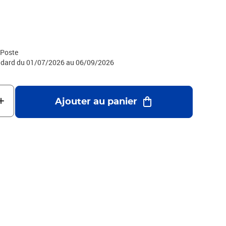
ou en envoyant le formulaire de rétractation figurant en annexe
le : Service Client Internet - La Boutique - 99 999 La Poste
 Poste
tandard du 01/07/2026 au 06/09/2026
Ajouter au panier