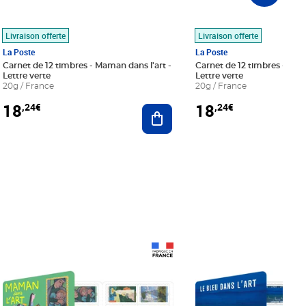
Livraison offerte
Livraison offerte
La Poste
La Poste
Carnet de 12 timbres - Maman dans l'art -
Carnet de 12 timbres - Le bl
Lettre verte
Lettre verte
20g / France
20g / France
18
18
,24€
,24€
r au panier
Ajouter au panier
Prix 18,24€
Prix 18,24€