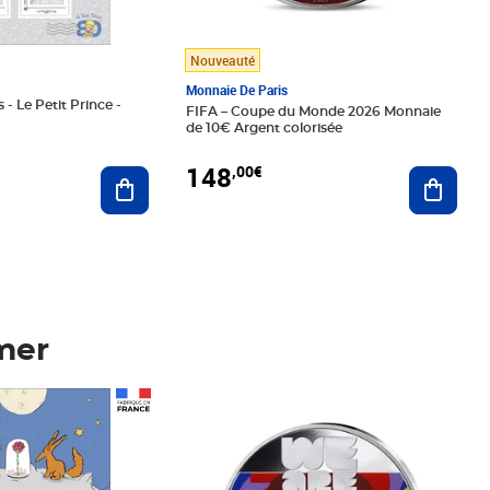
Nouveauté
Monnaie De Paris
 - Le Petit Prince -
FIFA – Coupe du Monde 2026 Monnaie
de 10€ Argent colorisée
148
,00€
Ajouter au panier
Ajoute
mer
Prix 148,00€