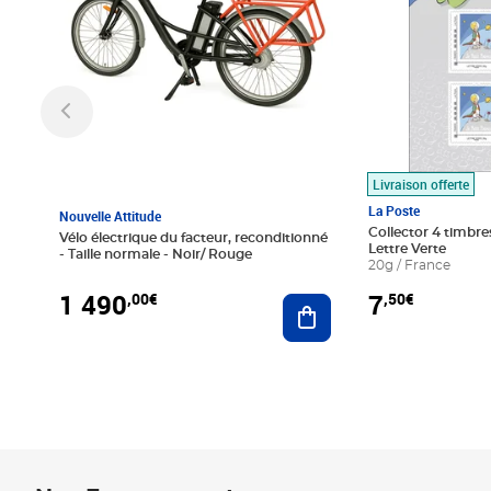
Livraison offerte
La Poste
Nouvelle Attitude
Collector 4 timbres
Vélo électrique du facteur, reconditionné
Lettre Verte
- Taille normale - Noir/ Rouge
20g / France
1 490
7
,00€
,50€
Ajouter au panier