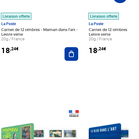
Livraison offerte
Livraison offerte
La Poste
La Poste
Carnet de 12 timbres - Maman dans l'art -
Carnet de 12 timbres - Le bl
Lettre verte
Lettre verte
20g / France
20g / France
18
18
,24€
,24€
r au panier
Ajouter au panier
Prix 18,24€
Prix 18,24€