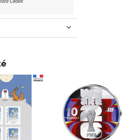
Poste Cedex
té
Prix 148,00€