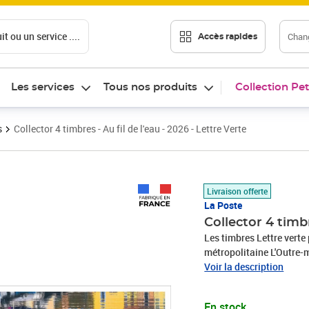
t ou un service ....
Chang
Accès rapides
Les services
Tous nos produits
Collection Pet
s
Collector 4 timbres - Au fil de l'eau - 2026 - Lettre Verte
Prix 7,50€
Livraison offerte
La Poste
Collector 4 timbr
Les timbres Lettre verte pe
métropolitaine L'Outre-mer (surtaxe au-delà de 100g) Andorre et Monaco. Le Client
est informé qu’il dispose
Voir la description
de sa commande pour se r
et Contact» sur le Site 
En stock