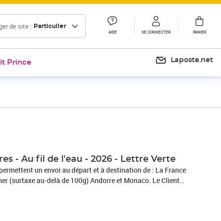
er de site :
Particulier
AIDE
SE CONNECTER
PANIER
Laposte.net
it Prince
es - Au fil de l'eau - 2026 - Lettre Verte
rmettent un envoi au départ et à destination de : La France
 d'un délai légal de 14 jours à compter de la date de réception
étracter en contactant le service client par la rubrique «Aide
ou en envoyant le formulaire de rétractation figurant en annexe