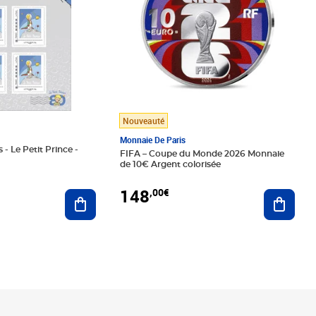
Nouveauté
Monnaie De Paris
 - Le Petit Prince -
FIFA – Coupe du Monde 2026 Monnaie
de 10€ Argent colorisée
148
,00€
Ajouter au panier
Ajoute