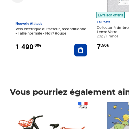
Livraison offerte
La Poste
Nouvelle Attitude
Collector 4 timbres
Vélo électrique du facteur, reconditionné
Lettre Verte
- Taille normale - Noir/ Rouge
20g / France
1 490
7
,00€
,50€
Ajouter au panier
Vous pourriez également ai
Prix 1 490,00€
Prix 7,50€