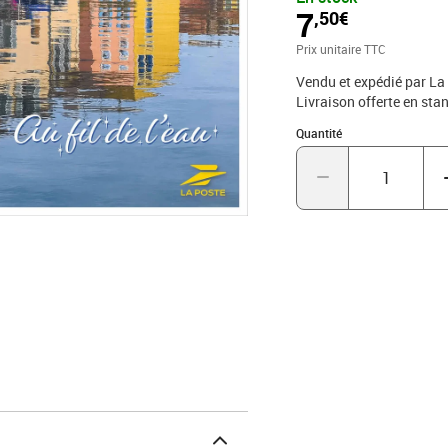
1 des CGV par voie posta
7
,50€
Cedex
Prix unitaire TTC
Vendu et expédié par La
Livraison offerte en s
Quantité : 1
Quantité