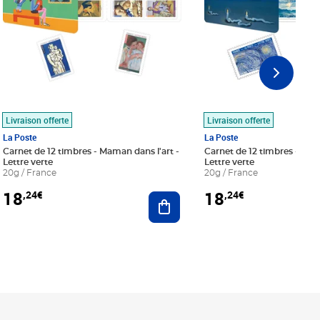
Livraison offerte
Livraison offerte
La Poste
La Poste
Carnet de 12 timbres - Maman dans l'art -
Carnet de 12 timbres - Le bl
Lettre verte
Lettre verte
20g / France
20g / France
18
18
,24€
,24€
r au panier
Ajouter au panier