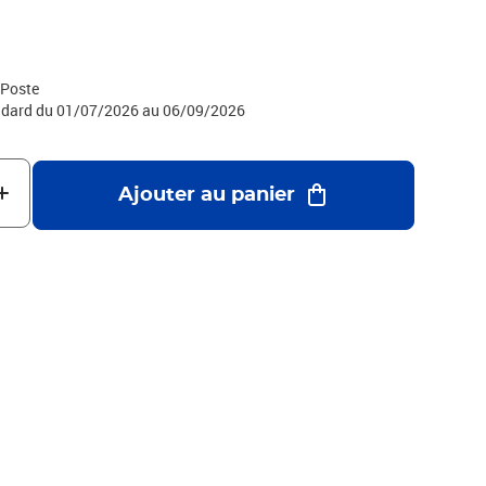
le : Service Client Internet - La Boutique - 99 999 La Poste
 Poste
tandard du 01/07/2026 au 06/09/2026
Ajouter au panier