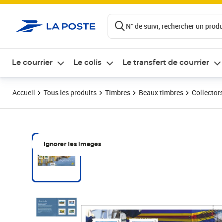
ontenu de la page
N° de suivi, rechercher un produi
Le courrier
Le colis
Le transfert de courrier
Accueil
Tous les produits
Timbres
Beaux timbres
Collector
Ignorer les images