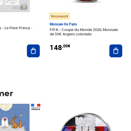
Nouveauté
Monnaie De Paris
 - Le Petit Prince -
FIFA – Coupe du Monde 2026 Monnaie
de 10€ Argent colorisée
148
,00€
Ajouter au panier
Ajoute
mer
Prix 148,00€