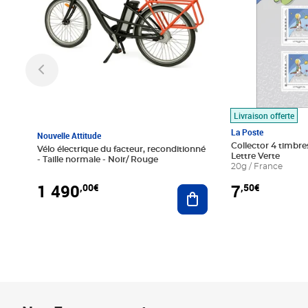
Livraison offerte
La Poste
Nouvelle Attitude
Collector 4 timbres
Vélo électrique du facteur, reconditionné
Lettre Verte
- Taille normale - Noir/ Rouge
20g / France
1 490
7
,00€
,50€
Ajouter au panier