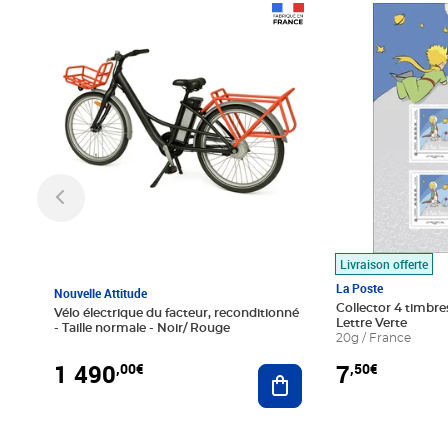
Prix 1 490,00€
Prix 7,50€
Livraison offerte
La Poste
Nouvelle Attitude
Collector 4 timbres
Vélo électrique du facteur, reconditionné
Lettre Verte
- Taille normale - Noir/ Rouge
20g / France
1 490
7
,00€
,50€
Ajouter au panier