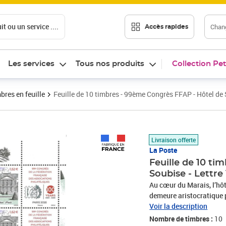
t ou un service ....
Chang
Accès rapides
Les services
Tous nos produits
Collection Pet
bres en feuille
Feuille de 10 timbres - 99ème Congrès FFAP - Hôtel de 
Prix 15,20€
Livraison offerte
La Poste
Feuille de 10 ti
Soubise - Lettre
Au cœur du Marais, l’hôt
demeure aristocratique p
artistique. Édifié à part
Voir la description
subsiste encore le puissa
Nombre de timbres :
10