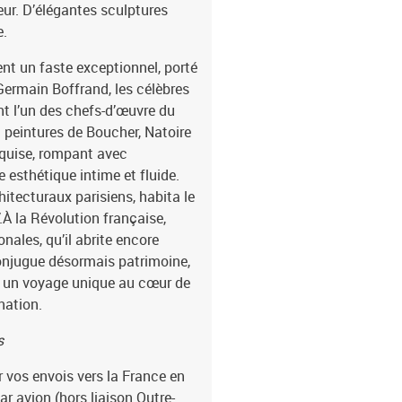
eur. D’élégantes sculptures
e.
lent un faste exceptionnel, porté
ermain Boffrand, les célèbres
nt l’un des chefs-d’œuvre du
et peintures de Boucher, Natoire
quise, rompant avec
 esthétique intime et fluide.
itecturaux parisiens, habita le
À la Révolution française,
nales, qu’il abrite encore
conjugue désormais patrimoine,
urs un voyage unique au cœur de
nation.
s
r vos envois vers la France en
par avion (hors liaison Outre-