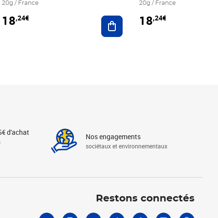
20g / France
20g / France
18
18
,24€
,24€
r au panier
Ajouter au panier
5€ d'achat
Nos engagements
s
sociétaux et environnementaux
Linkedin
Instagram
X
Tiktok
Facebook
Youtube
Threads
Restons connectés