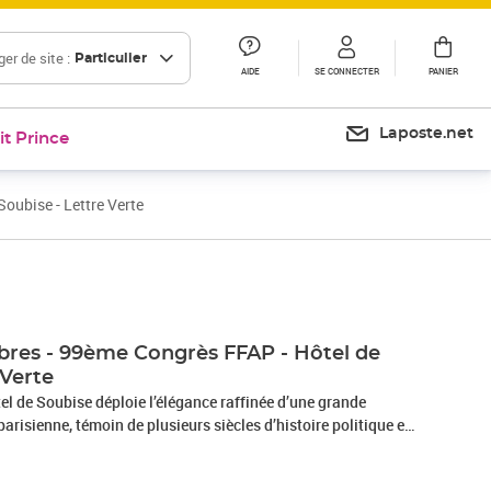
er de site :
Particulier
AIDE
SE CONNECTER
PANIER
Laposte.net
it Prince
Soubise - Lettre Verte
mbres - 99ème Congrès FFAP - Hôtel de
 Verte
el de Soubise déploie l’élégance raffinée d’une grande
arisienne, témoin de plusieurs siècles d’histoire politique et
ir de 1705 sur l’emplacement de l’hôtel de Clisson, dont
nt portail fortifié, il devient la prestigieuse résidence des