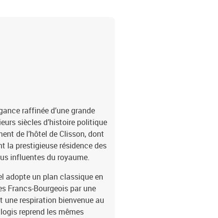
service client par la rub
formulaire de rétractati
Client Internet - La Bou
égance raffinée d’une grande
urs siècles d’histoire politique
ment de l’hôtel de Clisson, dont
ent la prestigieuse résidence des
lus influentes du royaume.
tel adopte un plan classique en
des Francs-Bourgeois par une
ent une respiration bienvenue au
e logis reprend les mêmes