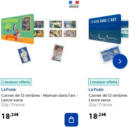
Prix 18,24€
Prix 18,24€
Livraison offerte
Livraison offerte
La Poste
La Poste
Carnet de 12 timbres - Maman dans l'art -
Carnet de 12 timbres - Le bl
Lettre verte
Lettre verte
20g / France
20g / France
18
18
,24€
,24€
r au panier
Ajouter au panier