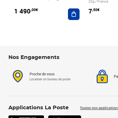
20g / France
1 490
7
,00€
,50€
Ajouter au panier
Nos Engagements
Proche de vous
Pa
Localiser un bureau de poste
Applications La Poste
Toutes nos application