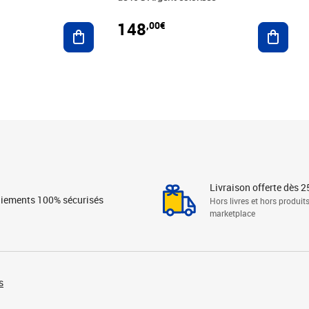
148
,00€
Ajouter au panier
Ajoute
Livraison offerte dès 2
iements 100% sécurisés
Hors livres et hors produit
marketplace
s