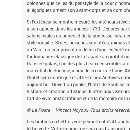
colonnes que celles du péristyle de la cour d’honn
allégoriques ornent son avant-corps et sa cornich
Si l’extérieur se montre mesuré, les intérieurs révè
à son apogée dans les années 1730. Décorés par G
salons ovales du prince et de la princesse incarne
style rocaille. Stucs, boiseries sculptées, miroirs 
ou Van Loo composent un décor d’une légèreté ex
l’ordonnance classique de la façade au profit d’une
Dans ce palais, l’un des plus beaux ensembles arch
maréchal de Soubise, « ami de cœur » de Louis XV.
l’hôtel sera confisqué et affecté aux Archives natio
aujourd’hui. Ouvert au public, l’hôtel de Soubise 
histoire et création artistique. Il offre aux visite
l’art de vivre aristocratique et de la mémoire de la 
© La Poste – Vincent Noyoux -Tous droits réservé
Les timbres en Lettre verte permettent d'affranchi
lettre verte. Votre courrier ne sera pas transporté 