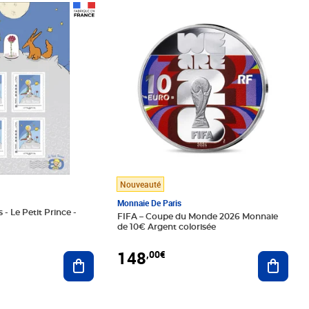
Prix 148,00€
Nouveauté
Monnaie De Paris
 - Le Petit Prince -
FIFA – Coupe du Monde 2026 Monnaie
de 10€ Argent colorisée
148
,00€
Ajouter au panier
Ajoute