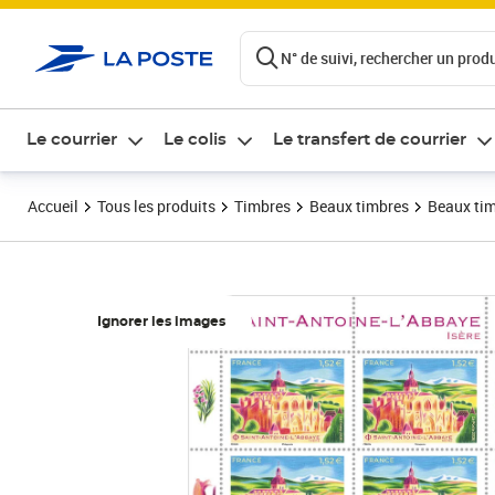
ontenu de la page
N° de suivi, rechercher un produi
Le courrier
Le colis
Le transfert de courrier
Accueil
Tous les produits
Timbres
Beaux timbres
Beaux tim
Ignorer les images