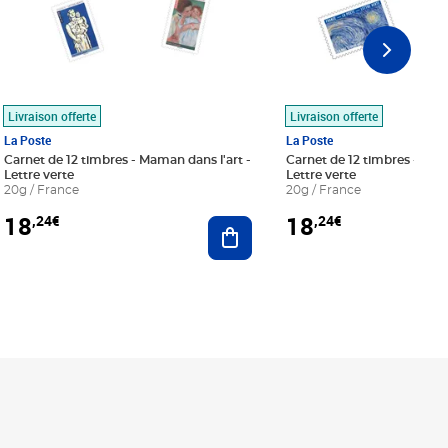
Livraison offerte
Livraison offerte
La Poste
La Poste
Carnet de 12 timbres - Maman dans l'art -
Carnet de 12 timbres - Le bl
Lettre verte
Lettre verte
20g / France
20g / France
18
18
,24€
,24€
r au panier
Ajouter au panier