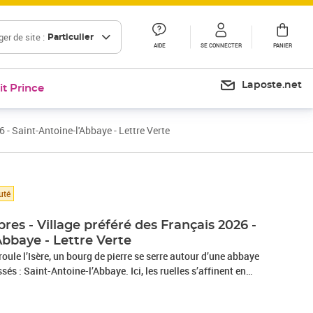
er de site :
Particulier
AIDE
SE CONNECTER
PANIER
Laposte.net
it Prince
6 - Saint-Antoine-l'Abbaye - Lettre Verte
uté
bres - Village préféré des Français 2026 -
Abbaye - Lettre Verte
roule l’Isère, un bourg de pierre se serre autour d’une abbaye
sés : Saint-Antoine-l’Abbaye. Ici, les ruelles s’affinent en
umière s’accroche aux façades à pans de bois et le pas
t d’échos. De loin, on vient : pèlerins d’Occident, voyageurs