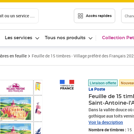
t ou un service ....
Chang
Accès rapides
Les services
Tous nos produits
Collection Pet
bres en feuille
Feuille de 15 timbres - Village préféré des Français 202
Prix 22,80€
Livraison offerte
Nouvea
La Poste
Feuille de 15 tim
Saint-Antoine-l'
Dans la vallée douce où 
gothique aux toits vernis
goulets mystérieux, la l
Voir la description
résonne comme un chapele
Nombre de timbres :
15