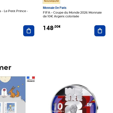
Nouveauté
Monnaie De Paris
 - Le Petit Prince -
FIFA – Coupe du Monde 2026 Monnaie
de 10€ Argent colorisée
148
,00€
Ajouter au panier
Ajoute
mer
Prix 148,00€