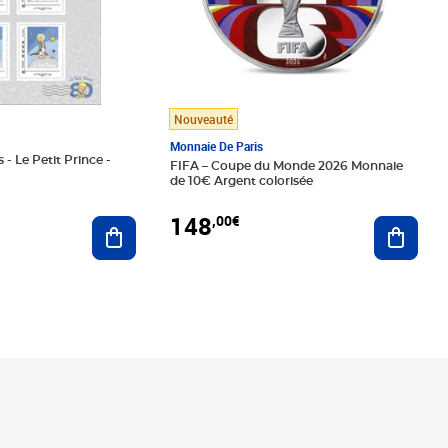
Nouveauté
Monnaie De Paris
 - Le Petit Prince -
FIFA – Coupe du Monde 2026 Monnaie
de 10€ Argent colorisée
148
,00€
Ajouter au panier
Ajoute