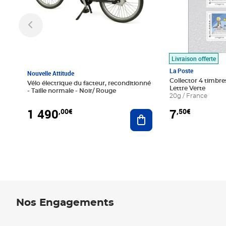
Livraison offerte
La Poste
Nouvelle Attitude
Collector 4 timbres
Vélo électrique du facteur, reconditionné
Lettre Verte
- Taille normale - Noir/ Rouge
20g / France
1 490
7
,00€
,50€
Ajouter au panier
Nos Engagements