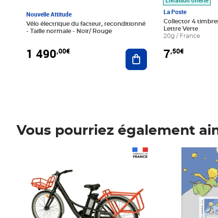
La Poste
Nouvelle Attitude
Collector 4 timbres
Vélo électrique du facteur, reconditionné
Lettre Verte
- Taille normale - Noir/ Rouge
20g / France
1 490
7
,00€
,50€
Ajouter au panier
Vous pourriez également ai
Prix 1 490,00€
Prix 7,50€