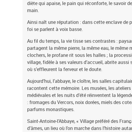
diète qui apaise, le pain qui réconforte, le savoir de
main.
Ainsi naît une réputation : dans cette enclave de pi
foi se parlent à voix basse.
Au fil du temps, la vie tisse ses contrastes : pay
partagent la même pierre, la même eau, le même 
clochers, le profane rit sous les halles ; la processio
village, fidèle à ses valeurs d’accueil, abrite auss
où s’effleurent la ferveur et le doute.
Aujourd’hui, l’abbaye, le cloître, les salles capitul
racontent cette mémoire. Les musées, les ateliers d
médiévales et les nuits d’été réinventent la légend
: fromages du Vercors, noix dorées, miels des cote
parfums monastiques.
Saint-Antoine-l’Abbaye, « Village préféré des Fran
d’âmes, un lieu où l’on marche dans l’histoire auta