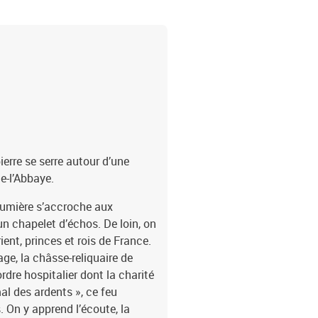
dispose d'un délai légal
commande pour se rétract
Contact» sur le Site ou 
des CGV par voie postale
Cedex
ierre se serre autour d’une
e-l’Abbaye.
a lumière s’accroche aux
n chapelet d’échos. De loin, on
ent, princes et rois de France.
age, la châsse-reliquaire de
rdre hospitalier dont la charité
 mal des ardents », ce feu
. On y apprend l’écoute, la