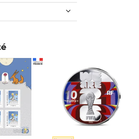
té
Prix 148,00€