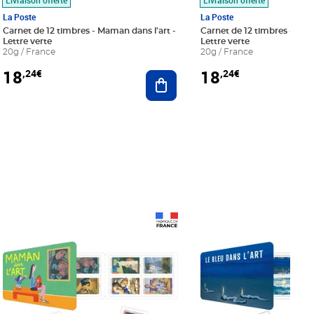
La Poste
La Poste
Carnet de 12 timbres - Maman dans l'art -
Carnet de 12 timbres - Le bl
Lettre verte
Lettre verte
20g / France
20g / France
18
18
,24€
,24€
r au panier
Ajouter au panier
Prix 18,24€
Prix 18,24€