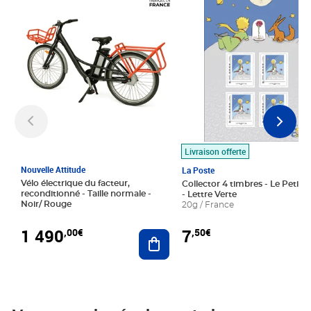
Livraison offerte
Nouvelle Attitude
La Poste
Vélo électrique du facteur,
Collector 4 timbres - Le Petit P
reconditionné - Taille normale -
- Lettre Verte
Noir/ Rouge
20g / France
1 490
7
,00€
,50€
Ajouter au panier