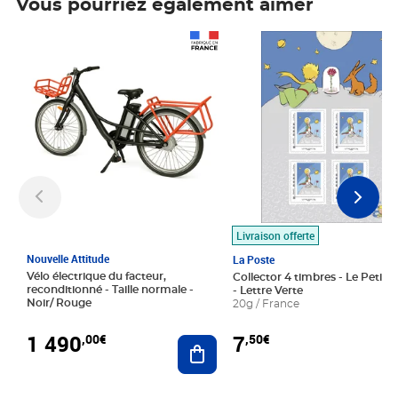
Vous pourriez également aimer
Prix 1 490,00€
Prix 7,50€
Livraison offerte
Nouvelle Attitude
La Poste
Vélo électrique du facteur,
Collector 4 timbres - Le Petit P
reconditionné - Taille normale -
- Lettre Verte
Noir/ Rouge
20g / France
1 490
7
,00€
,50€
Ajouter au panier