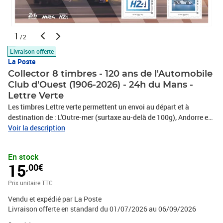
1
/2
Livraison offerte
La Poste
Collector 8 timbres - 120 ans de l'Automobile
Club d'Ouest (1906-2026) - 24h du Mans -
Lettre Verte
Les timbres Lettre verte permettent un envoi au départ et à
destination de : L'Outre-mer (surtaxe au-delà de 100g), Andorre et
Monaco. Le Client est informé qu’il dispose d'un délai légal de 14
Voir la description
jours à compter de la date de réception de sa commande pour se
rétracter en contactant le service client par la rubrique «Aide et
En stock
Contact» sur le Site ou en envoyant le formulaire de rétractation
15
,00€
figurant en annexe 1 des CGV par voie postale : Service Client
Internet - La Boutique - 99 999 La Poste Cedex
Prix unitaire TTC
Vendu et expédié par La Poste
Livraison offerte en standard du 01/07/2026 au 06/09/2026