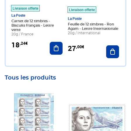
Livraison offerte
Livraison offerte
La Poste
La Poste
Carnet de 12 timbres -
Feuille de 12 timbres - Ron
Biscuits français - Lettre
Agam - Lettre Internationale
verte
20g / International
20g / France
18
,24€
Ajouter au panier
27
,00€
Ajouter 
Tous les produits
Prix 116,50€
Prix 11,65€