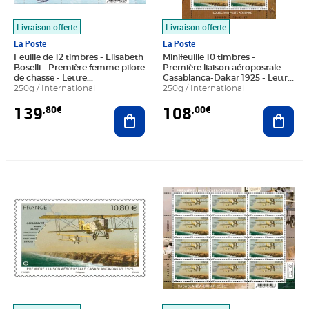
Livraison offerte
Livraison offerte
La Poste
La Poste
Feuille de 12 timbres - Elisabeth
Minifeuille 10 timbres -
Boselli - Première femme pilote
Première liaison aéropostale
de chasse - Lettre
Casablanca-Dakar 1925 - Lettre
Internationale
250g / International
Internationale
250g / International
139
108
,80€
,00€
Ajouter au panier
Ajout
Prix 10,80€
Prix 129,60€