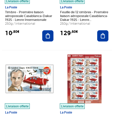
Livraison offerte
Livraison offerte
La Poste
La Poste
Timbre - Première liaison
Feuille de 12 timbres - Première
aéropostale Casablanca-Dakar
liaison aéropostale Casablanca-
1925 - Lettre Internationale
Dakar 1925 - Lettre
250g / International
Internationale
250g / International
10
129
,80€
,60€
Ajouter au panier
Ajout
Prix 9,85€
Prix 98,50€
Livraison offerte
Livraison offerte
La Poste
La Poste