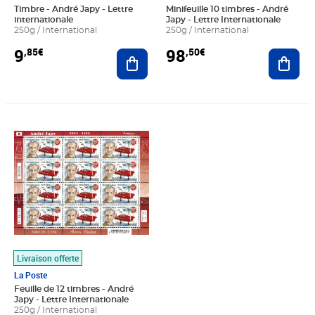
Timbre - André Japy - Lettre
Minifeuille 10 timbres - André
internationale
Japy - Lettre Internationale
250g / International
250g / International
9
98
,85€
,50€
Ajouter au panier
Ajout
Prix 118,20€
Livraison offerte
La Poste
Feuille de 12 timbres - André
Japy - Lettre Internationale
250g / International