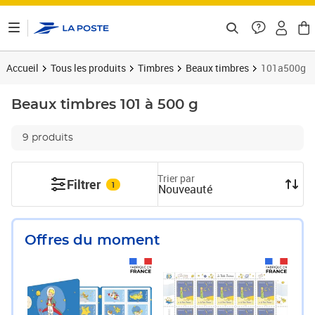
ontenu de la page
Accueil
Tous les produits
Timbres
Beaux timbres
101a500g
Beaux timbres
101 à 500 g
9 produits
Trier par
Filtrer
1
Nouveauté
Offres du moment
Prix 18,24€
Prix 33,75€