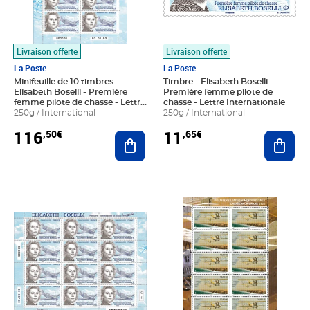
Livraison offerte
Livraison offerte
La Poste
La Poste
Minifeuille de 10 timbres -
Timbre - Elisabeth Boselli -
Elisabeth Boselli - Première
Première femme pilote de
femme pilote de chasse - Lettre
chasse - Lettre Internationale
Internationale
250g / International
250g / International
116
11
,50€
,65€
Ajouter au panier
Ajout
Prix 139,80€
Prix 108,00€