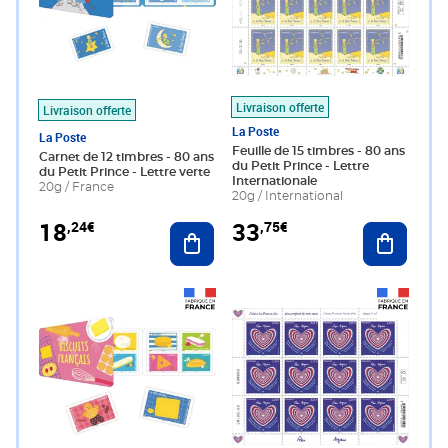
Livraison offerte
Livraison offerte
La Poste
La Poste
Feuille de 15 timbres - 80 ans
Carnet de 12 timbres - 80 ans
du Petit Prince - Lettre
du Petit Prince - Lettre verte
Internationale
20g / France
20g / International
18
33
,24€
,75€
Ajouter au panier
Ajouter 
Prix 18,24€
Prix 27,00€