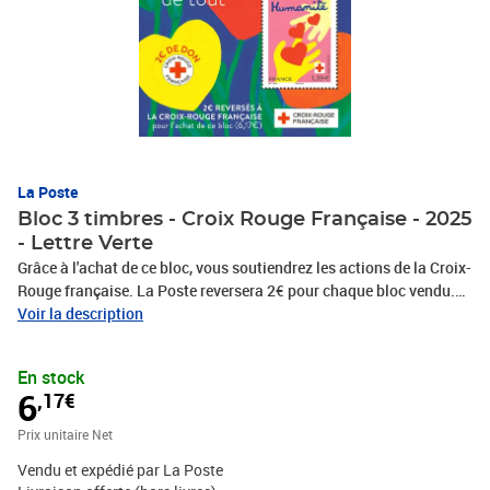
La Poste
Bloc 3 timbres - Croix Rouge Française - 2025
- Lettre Verte
Grâce à l'achat de ce bloc, vous soutiendrez les actions de la Croix-
Rouge française. La Poste reversera 2€ pour chaque bloc vendu.
En 2025, le Bloc Croix-Rouge met à l'honneur trois valeurs de la
Voir la description
Croix-Rouge : Universalité, Impartialité, Neutralité; illustrées par
l'artiste Eve Lippa.
En stock
6
,17€
Prix unitaire Net
Vendu et expédié par La Poste