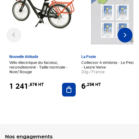
Nouvelle Attitude
La Poste
Vélo électrique du facteur,
Collector 4 timbres - Le Petit P
reconditionné - Taille normale -
- Lettre Verte
Noir/ Rouge
20g / France
1 241
6
,67€ HT
,25€ HT
Ajouter au panier
Nos engagements