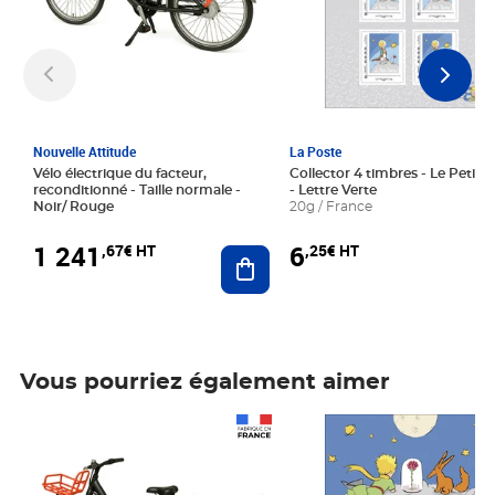
Nouvelle Attitude
La Poste
Vélo électrique du facteur,
Collector 4 timbres - Le Petit P
reconditionné - Taille normale -
- Lettre Verte
Noir/ Rouge
20g / France
1 241
6
,67€ HT
,25€ HT
Ajouter au panier
Vous pourriez également aimer
Prix 1 241,67€ HT
Prix 6,25€ HT