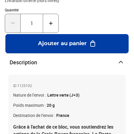
Livraison offerte (hors livres)
Quantité : 1
Quantité
Ajouter au panier
Description
ID 1125102
Nature de l'envoi :
Lettre verte (J+3)
Poids maximum :
20 g
Destination de l'envoi :
France
Grâce à l'achat de ce bloc, vous soutiendrez les