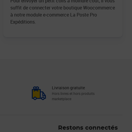
Pour envoyer un petit colis à moindre coût, il vous
suffit de connecter votre boutique Woocommerce
à notre module e-commerce La Poste Pro
Expéditions.
Livraison gratuite
Hors livres et hors produits
marketplace
Linkedin
Facebook
Youtube
Restons connectés