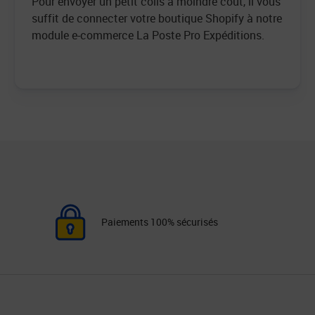
Pour envoyer un petit colis à moindre coût, il vous
suffit de connecter votre boutique Shopify à notre
module e-commerce La Poste Pro Expéditions.
Paiements 100% sécurisés