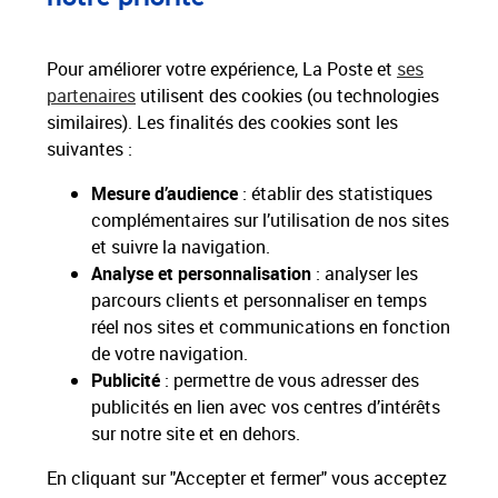
Paiements 100% sécurisés
Pour améliorer votre expérience, La Poste et
ses
partenaires
utilisent des cookies (ou technologies
similaires). Les finalités des cookies sont les
Livraison gratuite
suivantes :
Hors livres et hors produits marketplace
Mesure d’audience
: établir des statistiques
complémentaires sur l’utilisation de nos sites
Toutes nos apps
Applications La Poste
et suivre la navigation.
Analyse et personnalisation
: analyser les
parcours clients et personnaliser en temps
réel nos sites et communications en fonction
de votre navigation.
Restons connectés
Publicité
: permettre de vous adresser des
publicités en lien avec vos centres d’intérêts
Services Pros
sur notre site et en dehors.
En cliquant sur "Accepter et fermer" vous acceptez
Envois Courrier