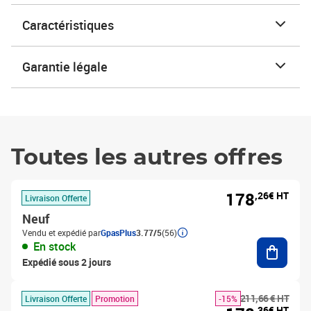
Caractéristiques
Garantie légale
Toutes les autres offres
178
,26€ HT
Livraison Offerte
Neuf
Vendu et expédié par
GpasPlus
3.77/5
(56)
Ajouter
En stock
Expédié sous 2 jours
211,66 € HT
Livraison Offerte
Promotion
-15%
,36€ HT