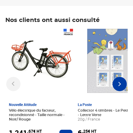
Nos clients ont aussi consulté
Prix 1 241,67€ HT
Prix 6,25€ HT
Nouvelle Attitude
La Poste
Vélo électrique du facteur,
Collector 4 timbres - Le Petit P
reconditionné - Taille normale -
- Lettre Verte
Noir/ Rouge
20g / France
1 241
6
,67€ HT
,25€ HT
Ajouter au panier