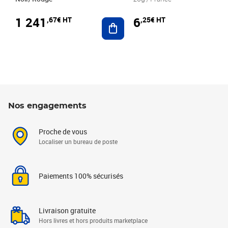
1 241
6
,67€ HT
,25€ HT
Ajouter au panier
Nos engagements
Proche de vous
Localiser un bureau de poste
Paiements 100% sécurisés
Livraison gratuite
Hors livres et hors produits marketplace