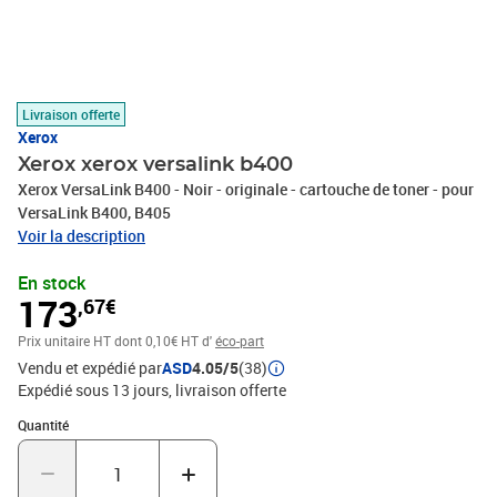
Livraison offerte
Xerox
Xerox xerox versalink b400
Xerox VersaLink B400 - Noir - originale - cartouche de toner - pour
VersaLink B400, B405
Voir la description
En stock
173
,67€
Prix unitaire HT
dont 0,10€ HT d'
éco-part
Vendu et expédié par
ASD
4.05/5
(38)
Expédié sous 13 jours
livraison offerte
Quantité : 1
Quantité