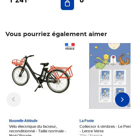
Vous pourriez également aimer
Prix 1 241,67€ HT
Prix 6,25€ HT
Nouvelle Attitude
La Poste
Vélo électrique du facteur,
Collector 4 timbres - Le Petit P
reconditionné - Taille normale -
- Lettre Verte
Noir/ Rouge
20g / France