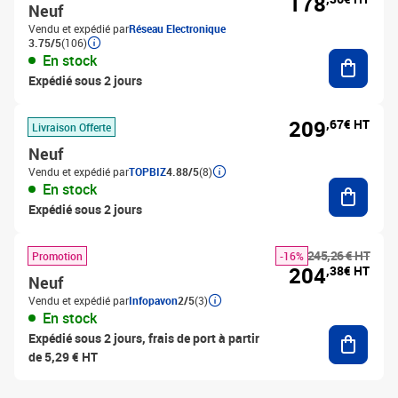
178
Neuf
Vendu et expédié par
Réseau Electronique
3.75/5
(106)
Ajouter
En stock
Expédié sous 2 jours
209
,67€ HT
Livraison Offerte
Neuf
Vendu et expédié par
TOPBIZ
4.88/5
(8)
Ajouter
En stock
Expédié sous 2 jours
245,26 € HT
Promotion
-16%
204
,38€ HT
Neuf
Vendu et expédié par
Infopavon
2/5
(3)
En stock
Ajouter
Expédié sous 2 jours, frais de port à partir
de 5,29 € HT