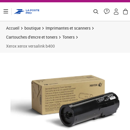
ontenu de la page
Accueil
boutique
Imprimantes et scanners
Cartouches d'encre et toners
Toners
Xerox xerox versalink b400
Prix 173,67€
Prix 
Prix b
Prix 
Prix 
Prix b
Prix 