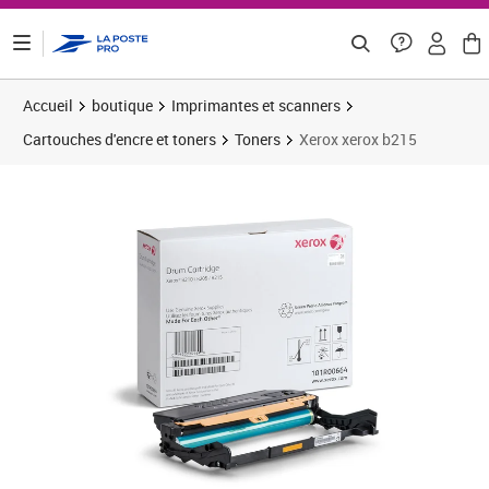
ontenu de la page
Accueil
boutique
Imprimantes et scanners
Cartouches d'encre et toners
Toners
Xerox xerox b215
Prix 63,72€
Prix b
Prix 6
Prix 7
Prix b
Prix 7