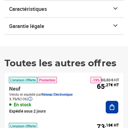
Caractéristiques
Garantie légale
Toutes les autres offres
80,83 € HT
Livraison Offerte
Promotion
-19%
65
,27€ HT
Neuf
Vendu et expédié par
Réseau Electronique
3.75/5
(106)
Ajouter
En stock
Expédié sous 2 jours
73
,18€ HT
Livraison Offerte