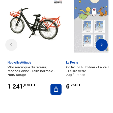
Prix 1 241,67€ HT
Prix 6,25€ HT
Nouvelle Attitude
La Poste
Vélo électrique du facteur,
Collector 4 timbres - Le Petit P
reconditionné - Taille normale -
- Lettre Verte
Noir/ Rouge
20g / France
1 241
6
,67€ HT
,25€ HT
Ajouter au panier