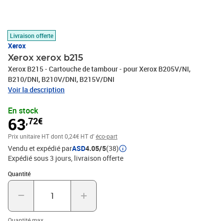
Livraison offerte
Xerox
Xerox xerox b215
Xerox B215 - Cartouche de tambour - pour Xerox B205V/NI,
B210/DNI, B210V/DNI, B215V/DNI
Voir la description
En stock
63
,72€
Prix unitaire HT
dont 0,24€ HT d'
éco-part
Vendu et expédié par
ASD
4.05/5
(38)
Expédié sous 3 jours
livraison offerte
Quantité : 1
Quantité
Quantité max.