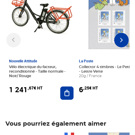
Nouvelle Attitude
La Poste
Vélo électrique du facteur,
Collector 4 timbres - Le Petit P
reconditionné - Taille normale -
- Lettre Verte
Noir/ Rouge
20g / France
1 241
6
,67€ HT
,25€ HT
Ajouter au panier
Vous pourriez également aimer