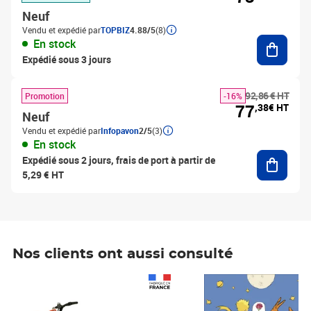
Neuf
Vendu et expédié par
TOPBIZ
4.88/5
(8)
Ajouter
En stock
Expédié sous 3 jours
92,86 € HT
Promotion
-16%
77
,38€ HT
Neuf
Vendu et expédié par
Infopavon
2/5
(3)
En stock
Ajouter
Expédié sous 2 jours, frais de port à partir de
5,29 € HT
Nos clients ont aussi consulté
Prix 1 241,67€ HT
Prix 6,25€ HT