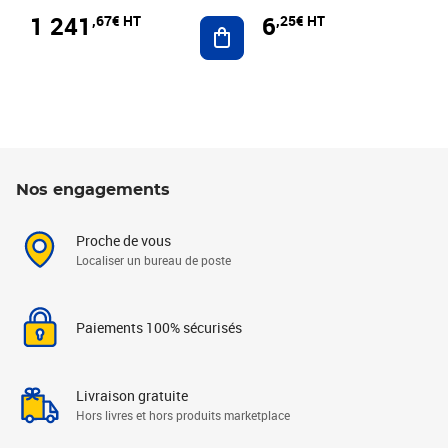
1 241
6
,67€ HT
,25€ HT
Ajouter au panier
Nos engagements
Proche de vous
Localiser un bureau de poste
Paiements 100% sécurisés
Livraison gratuite
Hors livres et hors produits marketplace