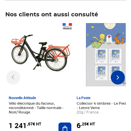
Nos clients ont aussi consulté
Prix 1 241,67€ HT
Prix 6,25€ HT
Nouvelle Attitude
La Poste
Vélo électrique du facteur,
Collector 4 timbres - Le Petit P
reconditionné - Taille normale -
- Lettre Verte
Noir/ Rouge
20g / France
1 241
6
,67€ HT
,25€ HT
Ajouter au panier