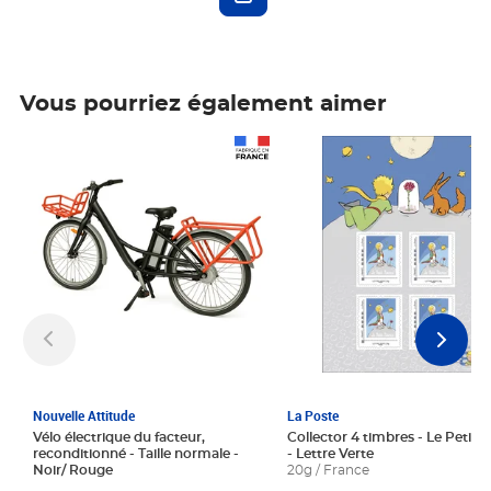
Vous pourriez également aimer
Prix 1 241,67€ HT
Prix 6,25€ HT
Nouvelle Attitude
La Poste
Vélo électrique du facteur,
Collector 4 timbres - Le Petit P
reconditionné - Taille normale -
- Lettre Verte
Noir/ Rouge
20g / France