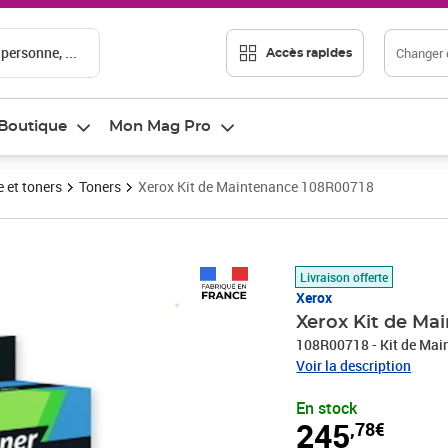
 personne, ...
Changer d
Accès rapides
Boutique
Mon Mag Pro
 et toners
Toners
Xerox Kit de Maintenance 108R00718
Prix 245,78€
Livraison offerte
Xerox
Xerox Kit de Ma
108R00718 - Kit de Mai
Voir la description
En stock
245
,78€