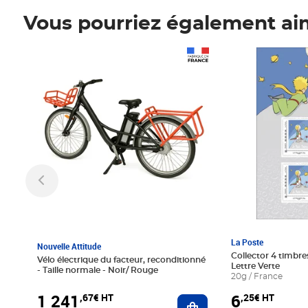
Vous pourriez également ai
Prix 1 241,67€ HT
Prix 6,25€ HT
La Poste
Nouvelle Attitude
Collector 4 timbres
Vélo électrique du facteur, reconditionné
Lettre Verte
- Taille normale - Noir/ Rouge
20g / France
1 241
6
,67€ HT
,25€ HT
Ajouter au panier