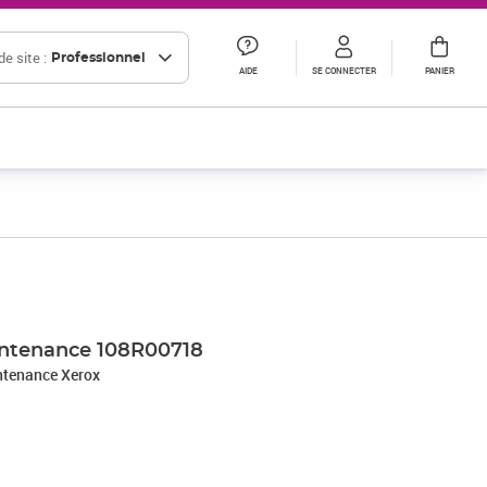
e site :
Professionnel
AIDE
SE CONNECTER
PANIER
intenance 108R00718
ntenance Xerox