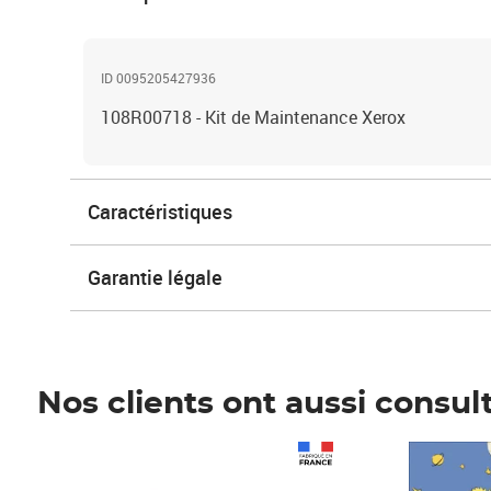
ID 0095205427936
108R00718 - Kit de Maintenance Xerox
Caractéristiques
Garantie légale
Nos clients ont aussi consul
Prix 1 241,67€ HT
Prix 6,25€ HT