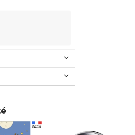
té
Prix 123,33€ HT