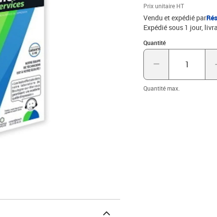
Prix unitaire HT
Vendu et expédié par
Rés
Expédié sous 1 jour
livr
Quantité : 1
Quantité
Quantité max.