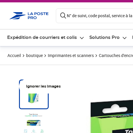
ontenu de la page
N° de suivi, code postal, service à la
Expédition de courriers et colis
Solutions Pro
Accueil
boutique
Imprimantes et scanners
Cartouches d'encre
Ignorer les images