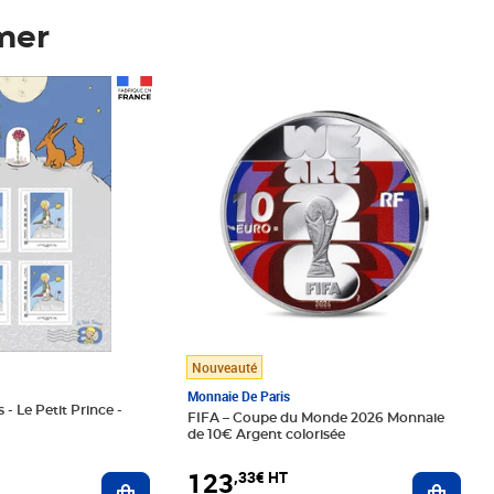
mer
Prix 123,33€ HT
Nouveauté
Monnaie De Paris
 - Le Petit Prince -
FIFA – Coupe du Monde 2026 Monnaie
de 10€ Argent colorisée
123
,33€ HT
Ajoute
Ajouter au panier