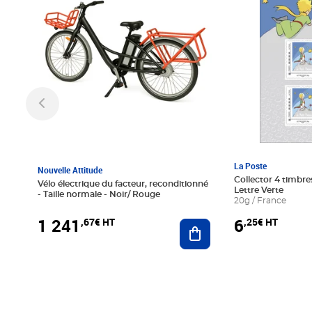
La Poste
Nouvelle Attitude
Collector 4 timbres
Vélo électrique du facteur, reconditionné
Lettre Verte
- Taille normale - Noir/ Rouge
20g / France
1 241
6
,67€ HT
,25€ HT
Ajouter au panier