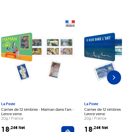
Prix 18,24€ Net
Prix 18,24€ Net
La Poste
La Poste
Carnet de 12 timbres - Maman dans l'art -
Carnet de 12 timbres - Le bl
Lettre verte
Lettre verte
20g / France
20g / France
18
18
,24€ Net
,24€ Net
r au panier
Ajouter au panier