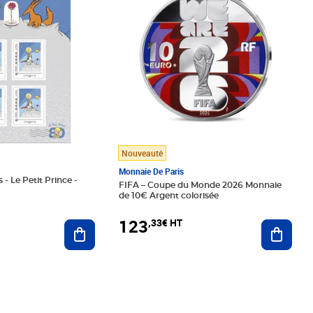
Nouveauté
Monnaie De Paris
 - Le Petit Prince -
FIFA – Coupe du Monde 2026 Monnaie
de 10€ Argent colorisée
123
,33€ HT
Ajoute
Ajouter au panier