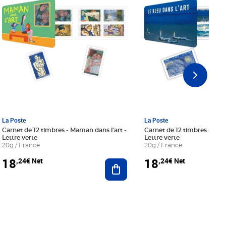
La Poste
La Poste
Carnet de 12 timbres - Maman dans l'art -
Carnet de 12 timbres - Le bl
Lettre verte
Lettre verte
20g / France
20g / France
18
18
,24€ Net
,24€ Net
r au panier
Ajouter au panier