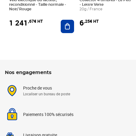
Vélo électrique du facteur,
Collector 4 timbres - Le Petit P
reconditionné - Taille normale -
- Lettre Verte
Noir/ Rouge
20g / France
1 241
6
,67€ HT
,25€ HT
Ajouter au panier
Nos engagements
Proche de vous
Localiser un bureau de poste
Paiements 100% sécurisés
Livraison gratuite