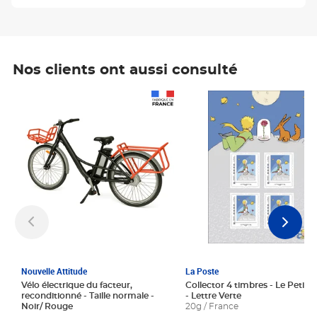
Nos clients ont aussi consulté
Prix 1 241,67€ HT
Prix 6,25€ HT
Nouvelle Attitude
La Poste
Vélo électrique du facteur,
Collector 4 timbres - Le Petit P
reconditionné - Taille normale -
- Lettre Verte
Noir/ Rouge
20g / France