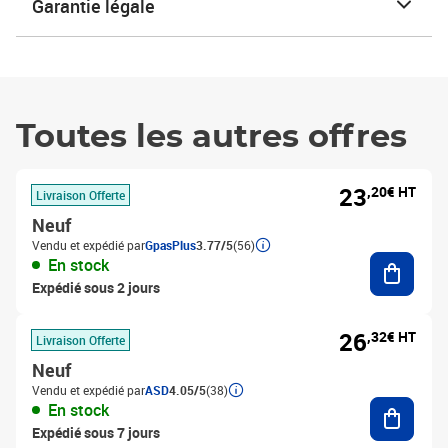
Garantie légale
Toutes les autres offres
23
,20€ HT
Livraison Offerte
Neuf
Vendu et expédié par
GpasPlus
3.77/5
(56)
Ajouter
En stock
Expédié sous 2 jours
26
,32€ HT
Livraison Offerte
Neuf
Vendu et expédié par
ASD
4.05/5
(38)
Ajouter
En stock
Expédié sous 7 jours