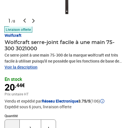
1
/8
Livraison offerte
Wolfcraft
Wolfcraft serre-joint facile à une main 75-
300 3021000
Ce serre-joint à une main 75-300 de la marque wolfcraft est très
facile à utiliser puisqu'il ne possède que les fonctions de base de
serrage et de relâchement. La prise en main du serre-joint est
Voir la description
toujours confortable grâce à sa poignée au design ergonomique. Il
En stock
peut également passer sans effort à sa fonction d'étalement. La
20
,44€
pince est faite en acier trempé et en plastique renforcé de fibres, et
possède une puissante force de serrage de 90 kg. Profondeur : 75
Prix unitaire HT
mm Largeur de serrage : 300 mm Plage d'extension : 180-540 mm
Vendu et expédié par
Réseau Electronique
3.75/5
(106)
Facile à utiliser avec les fonctions basiques de serrage et de
Expédié sous 6 jours
livraison offerte
relâchement Force de serrage de jusqu'à 90 kg Poignée au design
ergonomique Passage sans effort à la fonction d'étalement Fait en
Quantité : 1
Quantité
acier trempé et en plastique renforcé de fibres