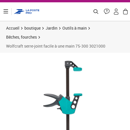
ontenu de la page
Accueil
boutique
Jardin
Outils à main
Bêches, fourches
Wolfcraft serre-joint facile à une main 75-300 3021000
Prix 20,44€
Prix 2
Prix 2