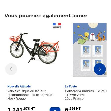
Vous pourriez également aimer
Prix 1 241,67€ HT
Prix 6,25€ HT
Nouvelle Attitude
La Poste
Vélo électrique du facteur,
Collector 4 timbres - Le Petit P
reconditionné - Taille normale -
- Lettre Verte
Noir/ Rouge
20g / France
1 241
6
,67€ HT
,25€ HT
Ajouter au panier