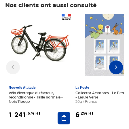
Nos clients ont aussi consulté
Prix 1 241,67€ HT
Prix 6,25€ HT
Nouvelle Attitude
La Poste
Vélo électrique du facteur,
Collector 4 timbres - Le Petit P
reconditionné - Taille normale -
- Lettre Verte
Noir/ Rouge
20g / France
1 241
6
,67€ HT
,25€ HT
Ajouter au panier