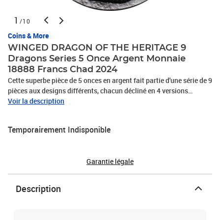
1
/10
Coins & More
WINGED DRAGON OF THE HERITAGE 9
Dragons Series 5 Once Argent Monnaie
18888 Francs Chad 2024
Cette superbe pièce de 5 onces en argent fait partie d'une série de 9
pièces aux designs différents, chacun décliné en 4 versions
différentes. Dans cette édition : le Dragon Ailé de l'Héritage . Cette
Voir la description
pièce bénéficie d'une Finition Antique et d'un très Haut Niveau de
Détail, elle est livrée dans sa boite, accompagnée de son Certificat
Temporairement Indisponible
d'Authenticité. Tirage limité à 50 pièces au monde.
Garantie légale
Description