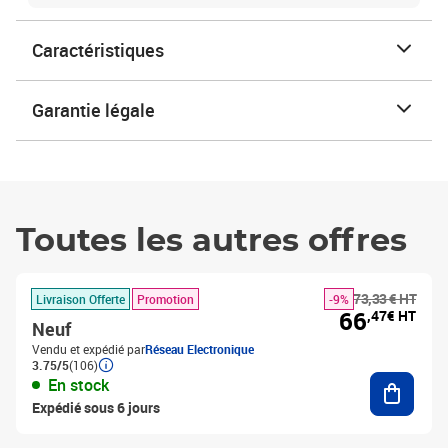
Caractéristiques
Garantie légale
Toutes les autres offres
73,33 € HT
Livraison Offerte
Promotion
-9%
66
,47€ HT
Neuf
Vendu et expédié par
Réseau Electronique
3.75/5
(106)
Ajouter
En stock
Expédié sous 6 jours