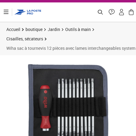
ontenu de la page
Accueil
boutique
Jardin
Outils à main
Cisailles, sécateurs
Wiha sac à tournevis 12 pièces avec lames interchangeables system
Prix 66,46€
Prix b
Prix 6