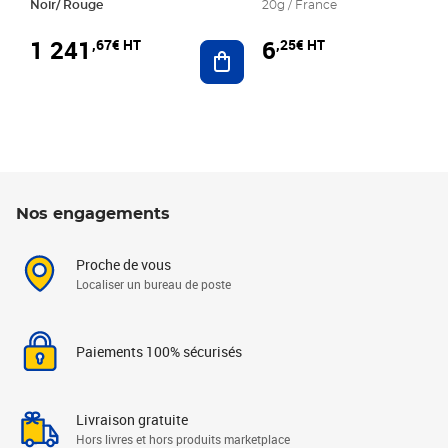
Noir/ Rouge
20g / France
1 241
6
,67€ HT
,25€ HT
Ajouter au panier
Nos engagements
Proche de vous
Localiser un bureau de poste
Paiements 100% sécurisés
Livraison gratuite
Hors livres et hors produits marketplace