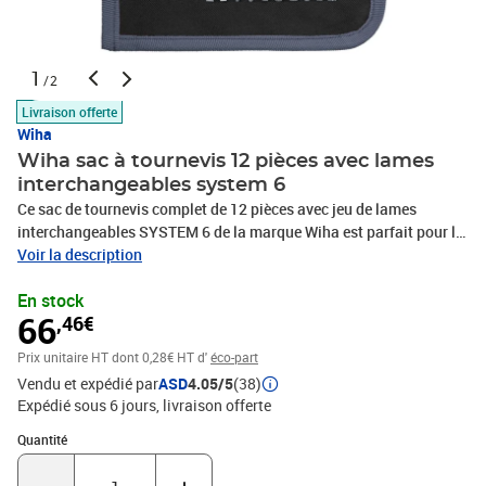
1
/2
Livraison offerte
Wiha
Wiha sac à tournevis 12 pièces avec lames
interchangeables system 6
Ce sac de tournevis complet de 12 pièces avec jeu de lames
interchangeables SYSTEM 6 de la marque Wiha est parfait pour le
bricolage ou un usage professionnel. Les tournevis sont fabriqués
Voir la description
en acier au chrome vanadium, trempé et durci pour une plus
En stock
grande résistance et durabilité. Les manches ergonomiques à
66
,46€
prise souple offrent un excellent couple et sont confortables à
utiliser, garantissant que le travail est pratique pour les mains et
Prix unitaire HT
dont 0,28€ HT d'
éco-part
les muscles, même pendant de longues périodes. La pince à bille
Vendu et expédié par
ASD
4.05/5
(38)
d’arrêt par clic garantit le maintien en sécurité des lampes. Ce kit
Expédié sous 6 jours
livraison offerte
de tournevis interchangeable polyvalent et peu encombrant est
parfait pour un usage quotidien ou professionnel. La livraison
Quantité : 1
Quantité
comprend 10 tournevis différents et 1 manche de tournevis.
Couleur : noir et rouge Matériau : Acier chrome-vanadium