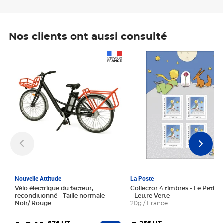
Nos clients ont aussi consulté
Prix 1 241,67€ HT
Prix 6,25€ HT
Nouvelle Attitude
La Poste
Vélo électrique du facteur,
Collector 4 timbres - Le Petit P
reconditionné - Taille normale -
- Lettre Verte
Noir/ Rouge
20g / France
,67€ HT
,25€ HT