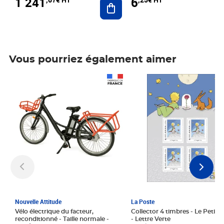
1 241
6
Ajouter au panier
Vous pourriez également aimer
Prix 1 241,67€ HT
Prix 6,25€ HT
Nouvelle Attitude
La Poste
Vélo électrique du facteur,
Collector 4 timbres - Le Petit P
reconditionné - Taille normale -
- Lettre Verte