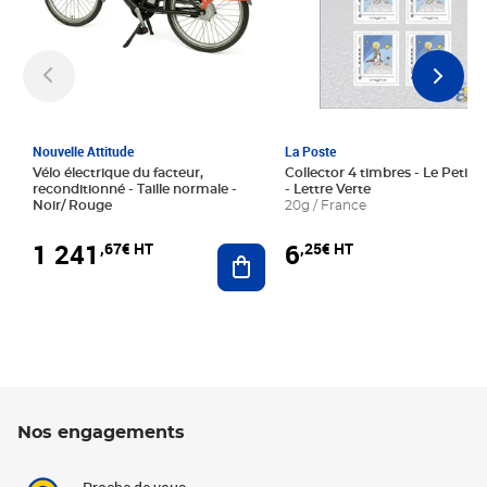
Nouvelle Attitude
La Poste
Vélo électrique du facteur,
Collector 4 timbres - Le Petit P
reconditionné - Taille normale -
- Lettre Verte
Noir/ Rouge
20g / France
1 241
6
,67€ HT
,25€ HT
Ajouter au panier
Nos engagements