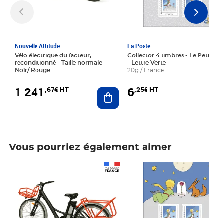
Nouvelle Attitude
La Poste
Vélo électrique du facteur,
Collector 4 timbres - Le Petit P
reconditionné - Taille normale -
- Lettre Verte
Noir/ Rouge
20g / France
1 241
6
,67€ HT
,25€ HT
Ajouter au panier
Vous pourriez également aimer
Prix 1 241,67€ HT
Prix 6,25€ HT