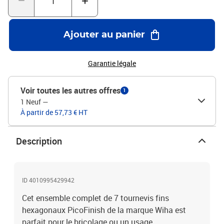
de rotation rapide Facile à utiliser Convient aux tâches de fixation
fines et délicates La livraison comprend : 1 x tournevis fin
PicoFinish® Tournevis hexagonal 2,5 x 60 mm 1 x tournevis fin
Ajouter au panier
PicoFinish® Tournevis hexagonal 3,0 x 60 mm 1 x tournevis fin
PicoFinish® Tournevis hexagonal 3,5 x 60 mm 1 x tournevis fin
PicoFinish® Tournevis hexagonal 4,0 x 60 mm 1 x tournevis fin
Garantie légale
PicoFinish® Tournevis hexagonal 5 x 60 mm 1 x tournevis fin
PicoFinish® Tournevis hexagonal 5,5 x 60 mm 1 x support
Voir toutes les autres offres
1
1 Neuf
—
À partir de 57,73 € HT
Description
ID 4010995429942
Cet ensemble complet de 7 tournevis fins
hexagonaux PicoFinish de la marque Wiha est
parfait pour le bricolage ou un usage