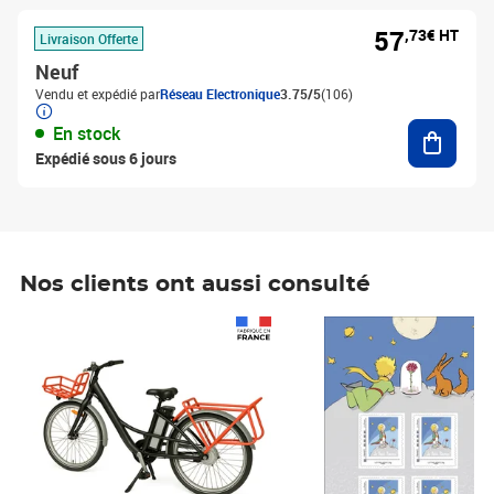
57
,73€ HT
Livraison Offerte
Neuf
Vendu et expédié par
Réseau Electronique
3.75/5
(106)
Ajouter
En stock
Expédié sous 6 jours
Nos clients ont aussi consulté
Prix 1 241,67€ HT
Prix 6,25€ HT