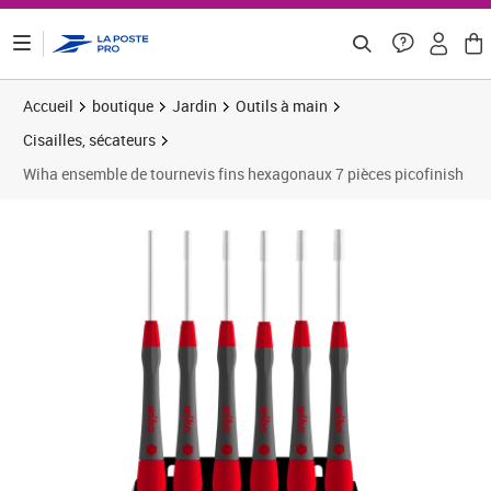
ontenu de la page
Accueil
boutique
Jardin
Outils à main
Cisailles, sécateurs
Wiha ensemble de tournevis fins hexagonaux 7 pièces picofinish
Prix 52,00€
Prix 5