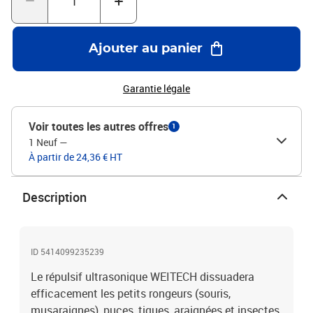
220 V~ Puissance maximale : 0,7 W Protège une surface allant
jusqu'à 45 m² Avec voyant lumineux Efficacité visible après 72
heures Sans danger pour les chiens, les chats, les oiseaux et les
Ajouter au panier
poissons Pour usage intérieur
Garantie légale
Voir toutes les autres offres
1
1 Neuf
—
À partir de 24,36 € HT
Description
ID 5414099235239
Le répulsif ultrasonique WEITECH dissuadera
efficacement les petits rongeurs (souris,
musaraignes), puces, tiques, araignées et insectes