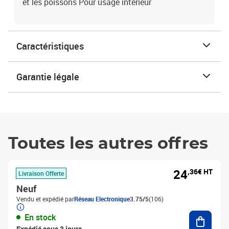
et les poissons Pour usage intérieur
Caractéristiques
Garantie légale
Toutes les autres offres
24
,36€ HT
Livraison Offerte
Neuf
Vendu et expédié par
Réseau Electronique
3.75/5
(106)
Ajouter
En stock
Expédié sous 3 jours