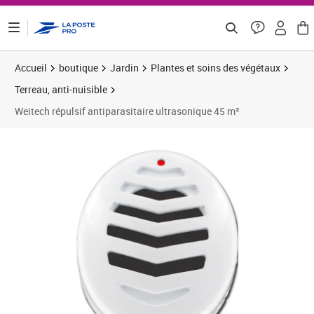
ontenu de la page
Accueil
boutique
Jardin
Plantes et soins des végétaux
Terreau, anti-nuisible
Weitech répulsif antiparasitaire ultrasonique 45 m²
Prix 19,34€
Prix 2