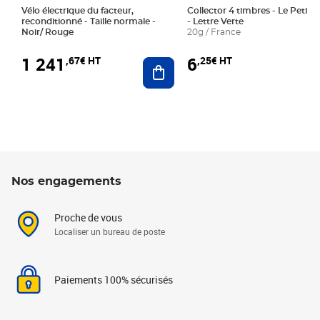
Vélo électrique du facteur,
Collector 4 timbres - Le Petit P
reconditionné - Taille normale -
- Lettre Verte
Noir/ Rouge
20g / France
1 241
6
,67€ HT
,25€ HT
Ajouter au panier
Nos engagements
Proche de vous
Localiser un bureau de poste
Paiements 100% sécurisés