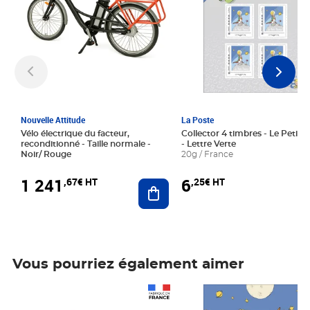
Nouvelle Attitude
La Poste
Vélo électrique du facteur,
Collector 4 timbres - Le Petit P
reconditionné - Taille normale -
- Lettre Verte
Noir/ Rouge
20g / France
1 241
6
,67€ HT
,25€ HT
Ajouter au panier
Vous pourriez également aimer
Prix 1 241,67€ HT
Prix 6,25€ HT