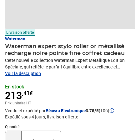
Livraison offerte
Waterman
Waterman expert stylo roller or métallisé
recharge noire pointe fine coffret cadeau
Cette nouvelle collection Waterman Expert Métallique Edition
Spéciale, qui reflète le parfait équilibre entre excellence et
innovation, est conçue pour vous accompagner dans vos succès
Voir la description
quotidiens, tout en vous offrant des accessoires exceptionnels qui
En stock
incarnent un style de vie raffiné. Cette nouvelle collection est le
213
,41€
fruit de 130 ans de savoir-faire de la maison Waterman et le reflet
des plus belles tendances de design français contemporain. Code
Prix unitaire HT
Produit : 2119259 Code EAN : 3026981192593 Marque :
Vendu et expédié par
Réseau Electronique
3.75/5
(106)
Waterman Produit : EXPERT Fabriqué en France - Made in France
Expédié sous 4 jours
livraison offerte
Quantité : 1
Quantité