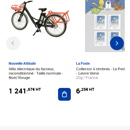
Nouvelle Attitude
La Poste
Vélo électrique du facteur,
Collector 4 timbres - Le Petit P
reconditionné - Taille normale -
- Lettre Verte
Noir/ Rouge
20g / France
1 241
6
,67€ HT
,25€ HT
Ajouter au panier