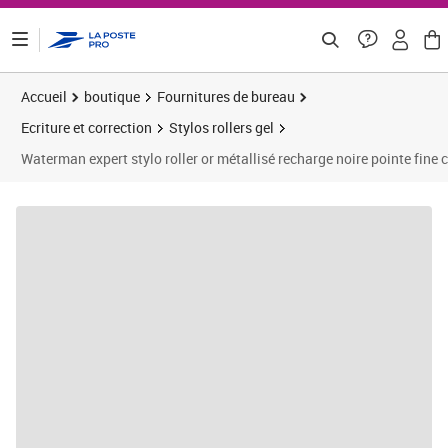
ontenu de la page
Accueil
boutique
Fournitures de bureau
Ecriture et correction
Stylos rollers gel
Waterman expert stylo roller or métallisé recharge noire pointe fine 
Prix 213,41€