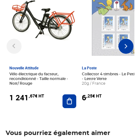
Nouvelle Attitude
La Poste
Vélo électrique du facteur,
Collector 4 timbres - Le Petit P
reconditionné - Taille normale -
- Lettre Verte
Noir/ Rouge
20g / France
1 241
6
,67€ HT
,25€ HT
Ajouter au panier
Vous pourriez également aimer