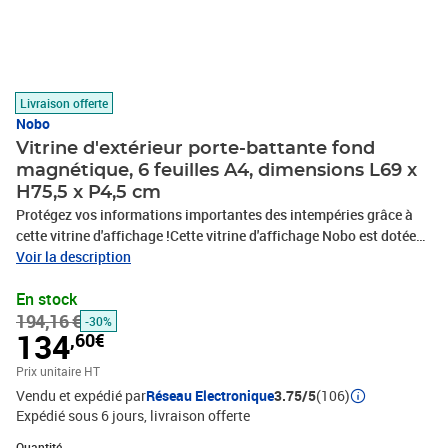
Livraison offerte
Nobo
Vitrine d'extérieur porte-battante fond
magnétique, 6 feuilles A4, dimensions L69 x
H75,5 x P4,5 cm
Protégez vos informations importantes des intempéries grâce à
cette vitrine d'affichage !Cette vitrine d'affichage Nobo est dotée
d’un joint d’étanchéité spécial qui protège vos documents dans un
Voir la description
endroit sûr et sec, à l’intérieur comme à l’extérieur (norme CEI
En stock
60529).Sa façade est en verre de sécurité résistant et elle dispose
194,16 €
d'un solide cadre en aluminium à porte vitrée verrouillable de 4
-30%
134
,60€
mm d’épaisseur. Sa serrure est renforcée pour une sécurité
optimale. Son fond est magnétique, en acier laqué blanc. Sa porte
Prix unitaire HT
battante est livrée définitivement posée, pour une ouverture à
Vendu et expédié par
Réseau Electronique
3.75/5
(106)
droite. Pour une fixation murale facile, par une seule personne, un
Expédié sous 6 jours
livraison offerte
rail en métal et la visserie sont livrés avec la vitrine. Cette dernière
Quantité : 1
est équipée d’une serrure, livrée avec un jeu de 2 clefs. Vous
Quantité