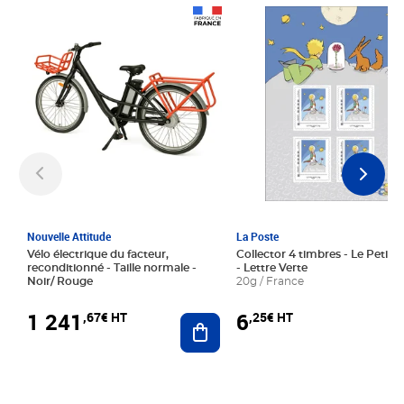
Prix 1 241,67€ HT
Prix 6,25€ HT
Nouvelle Attitude
La Poste
Vélo électrique du facteur,
Collector 4 timbres - Le Petit P
reconditionné - Taille normale -
- Lettre Verte
Noir/ Rouge
20g / France
1 241
6
,67€ HT
,25€ HT
Ajouter au panier