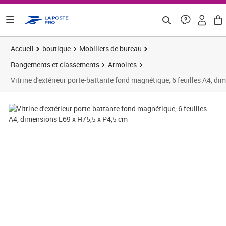
ontenu de la page
Accueil
boutique
Mobiliers de bureau
Rangements et classements
Armoires
Vitrine d'extérieur porte-battante fond magnétique, 6 feuilles A4, d
Prix barré 194,16 €
Prix 134,60€
Prix 
Prix b
Prix 