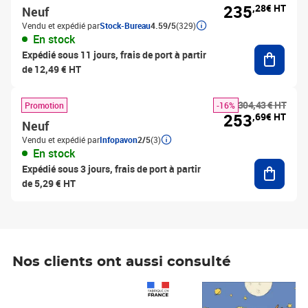
235
,28€ HT
Neuf
Vendu et expédié par
Stock-Bureau
4.59/5
(329)
En stock
Ajouter
Expédié sous 11 jours, frais de port à partir
de 12,49 € HT
304,43 € HT
Promotion
-16%
253
,69€ HT
Neuf
Vendu et expédié par
Infopavon
2/5
(3)
En stock
Ajouter
Expédié sous 3 jours, frais de port à partir
de 5,29 € HT
Nos clients ont aussi consulté
Prix 1 241,67€ HT
Prix 6,25€ HT