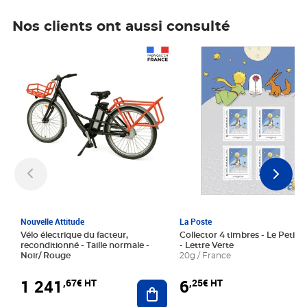
Nos clients ont aussi consulté
Prix 1 241,67€ HT
Prix 6,25€ HT
Nouvelle Attitude
La Poste
Vélo électrique du facteur,
Collector 4 timbres - Le Petit P
reconditionné - Taille normale -
- Lettre Verte
Noir/ Rouge
20g / France
1 241
6
,67€ HT
,25€ HT
Ajouter au panier