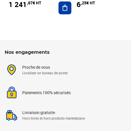
1 241
6
,67€ HT
,25€ HT
Ajouter au panier
Nos engagements
Proche de vous
Localiser un bureau de poste
Paiements 100% sécurisés
Livraison gratuite
Hors livres et hors produits marketplace