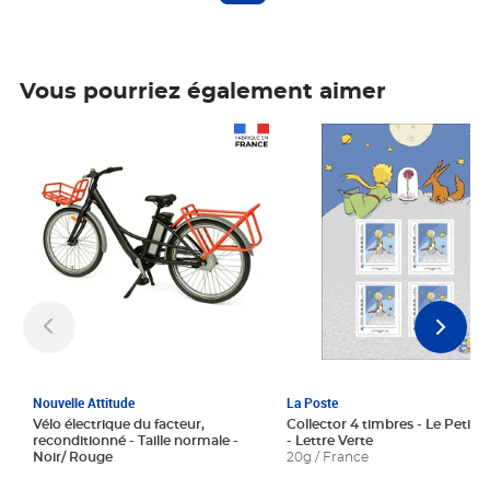
Vous pourriez également aimer
Prix 1 241,67€ HT
Prix 6,25€ HT
Nouvelle Attitude
La Poste
Vélo électrique du facteur,
Collector 4 timbres - Le Petit P
reconditionné - Taille normale -
- Lettre Verte
Noir/ Rouge
20g / France