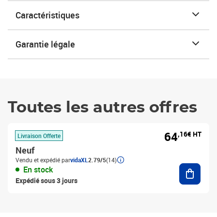
Caractéristiques
Garantie légale
Toutes les autres offres
64
,16€ HT
Livraison Offerte
Neuf
Vendu et expédié par
vidaXL
2.79/5
(14)
Ajouter
En stock
Expédié sous 3 jours