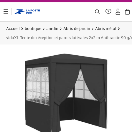
ontenu de la page
Accueil
boutique
Jardin
Abris de jardin
Abris métal
vidaXL Tente de réception et parois latérales 2x2 m Anthracite 90 g
Prix barré 74,99 €
Prix 64,08€
Prix 6